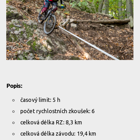
Pozvánka: Bajkula Bratislavské enduro - finále Slovenského
poháru v enduru v již příští víkend
Pozvánka: Bajkula Bratislavské enduro - finále Slovenského
poháru v enduru v již příští víkend
Pozvánka: Bajkula Bratislavské enduro - finále Slovenského
poháru v enduru v již příští víkend
Popis:
Pozvánka: Bajkula Bratislavské enduro - finále Slovenského
časový limit: 5 h
poháru v enduru v již příští víkend
počet rychlostních zkoušek: 6
celková délka RZ: 8,3 km
Pozvánka: Bajkula Bratislavské enduro - finále Slovenského
celková délka závodu: 19,4 km
poháru v enduru v již příští víkend