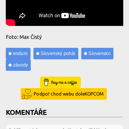
Foto: Max Čistý
enduro
Slovenský pohár
Slovensko
závody
Buy Me a Coffee
Podpoř chod webu doleKOPCOM
KOMENTÁŘE