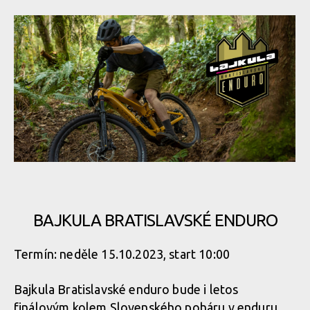
Pozvánka: Bajkula Bratislavské enduro - finále Slovenského
poháru v enduru v již příští víkend
BAJKULA BRATISLAVSKÉ ENDURO
Pozvánka: Bajkula Bratislavské enduro - finále Slovenského
Termín: neděle 15.10.2023, start 10:00
poháru v enduru v již příští víkend
Bajkula Bratislavské enduro bude i letos
finálovým kolem Slovenského poháru v enduru.