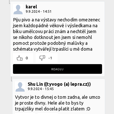
karel
9.9.2024 - 14:51
Piju pivo a na výstavy nechodím omezenec
jsem každopádně věkově i výsledkama na
biku umělcovu práci znám a nechtěl jsem
se nikoho dotknout jen jsem si nemohl
pomoct protože podobný malůvky a
schémata vytvářejí trpaslíci u mě doma
0
-1
REAGUJ
Shu Lin ((tyvogo (a) lepra.cz))
9.9.2024 - 15:45
Vytvor je to divnej o tom zadna, ale umco
je proste divny. Hele ale to bys ty
trpajzliky mel docela platit zlatem :D