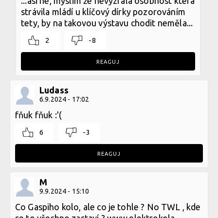
...asi ne, myslim že nevyzrálá osobnost která
strávila mládí u klíčový dírky pozorováním
tety, by na takovou výstavu chodit neměla...
2
-8
REAGUJ
Ludass
6.9.2024 - 17:02
fňuk fňuk :'(
6
-3
REAGUJ
M
9.9.2024 - 15:10
Co Gaspiho kolo, ale co je tohle ? No TWL , kde