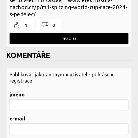
se to všechno zastaví ? www.elektrokola-
nachod.cz/p/m1-spitzing-world-cup-race-2024-
s-pedelec/
1
0
REAGUJ
KOMENTÁŘE
Publikovat jako anonymní uživatel -
přihlášení
,
registrace
jméno
e-mail