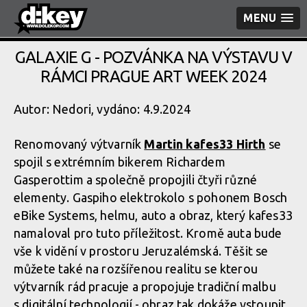
MENU
GALAXIE G - POZVÁNKA NA VÝSTAVU V
RÁMCI PRAGUE ART WEEK 2024
Autor: Nedori, vydáno: 4.9.2024
Renomovaný výtvarník
Martin kafes33 Hirth
se
spojil s extrémním bikerem Richardem
Gasperottim a společně propojili čtyři různé
elementy. Gaspiho elektrokolo s pohonem Bosch
eBike Systems, helmu, auto a obraz, který kafes33
namaloval pro tuto příležitost. Kromě auta bude
vše k vidění v prostoru Jeruzalémská. Těšit se
můžete také na rozšířenou realitu se kterou
výtvarník rád pracuje a propojuje tradiční malbu
s digitální technologií - obraz tak dokáže vstoupit