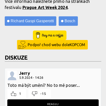
Více informací naleznete přímo na stránkách
festivalu
Prague Art Week 2024
.
Richard Gaspi Gasperotti
Bosch
Buy Me a Coffee
Podpoř chod webu doleKOPCOM
DISKUZE
Jerry
5.9.2024 - 14:26
Toto má být umění? No to mě poser...
1
-15
REAGUJ