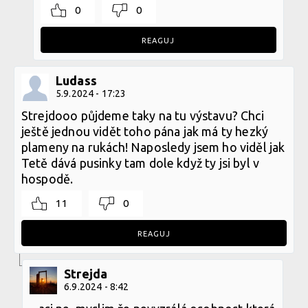
0
0
REAGUJ
Ludass
5.9.2024 - 17:23
Strejdooo půjdeme taky na tu výstavu? Chci
ještě jednou vidět toho pána jak má ty hezký
plameny na rukách! Naposledy jsem ho viděl jak
Tetě dává pusinky tam dole když ty jsi byl v
hospodě.
11
0
REAGUJ
Strejda
6.9.2024 - 8:42