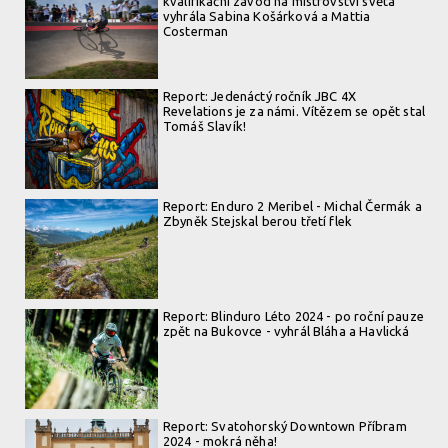
kvalifikační závod na mistrovství světa
vyhrála Sabina Košárková a Mattia
Costerman
Report: Jedenáctý ročník JBC 4X
Revelations je za námi. Vítězem se opět stal
Tomáš Slavík!
Report: Enduro 2 Meribel - Michal Čermák a
Zbyněk Stejskal berou třetí flek
Report: Blinduro Léto 2024 - po roční pauze
zpět na Bukovce - vyhrál Bláha a Havlická
Report: Svatohorský Downtown Příbram
2024 - mokrá něha!