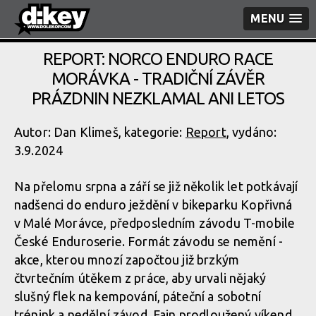
MENU
REPORT: NORCO ENDURO RACE
MORÁVKA - TRADIČNÍ ZÁVĚR
PRÁZDNIN NEZKLAMAL ANI LETOS
Autor: Dan Klimeš, kategorie:
Report
, vydáno:
3.9.2024
Na přelomu srpna a září se již několik let potkávají
nadšenci do enduro ježdění v bikeparku Kopřivná
v Malé Morávce, předposledním závodu T-mobile
České Enduroserie. Formát závodu se nemění -
akce, kterou mnozí započtou již brzkým
čtvrtečním útěkem z práce, aby urvali nějaký
slušný flek na kempování, páteční a sobotní
trénink a nedělní závod. Fajn prodloužený víkend