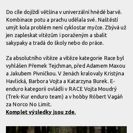
Norco Enduro Race Morávka - Jára Sijka / Enduroserie.cz
Norco Enduro Race Morávka - Jára Sijka / Enduroserie.cz
Norco Enduro Race Morávka - Jára Sijka /
Do cíle dojíždí většina v univerzální hnědé barvě.
Enduroserie.cz
Norco Enduro
Kombinace potu a prachu udělala své. Naštěstí
Race Morávka -
Norco Enduro Race Morávka - Jára Sijka / Enduroserie.cz
Jára Sijka /
umýt kola problém není cyklostar myčce. Zbývá už
Enduroserie.cz
jen zapleskat vítězům i poraženým a sbalit
Norco Enduro Race Morávka - Jára Sijka /
sakypaky a tradá do školy nebo do práce.
Norco Enduro Race Morávka - Jára Sijka / Enduroserie.cz
Enduroserie.cz
Za absolutního vítěze a vítěze kategorie Race byl
Norco Enduro Race Morávka - Jára Sijka / Enduroserie.cz
vyhlášen Přemek Tejchman, před Adamem Maxou
Norco Enduro
Race Morávka -
Norco Enduro Race Morávka - Jára Sijka /
a Jakubem Pivničkou. V ženách kralovaly Kristýna
Jára Sijka /
Enduroserie.cz
Havlická, Barbora Vojta a Katarzyna Burek. E-
Enduroserie.cz
Norco Enduro Race Morávka - Jára Sijka / Enduroserie.cz
enduro kategorii ovládli v RACE Vojta Moudrý
(Trek-Kur enduro team) a v hobby Róbert Vagáň
Norco Enduro Race Morávka - Jára Sijka /
za Norco No Limit.
Enduroserie.cz
Norco Enduro Race Morávka - Jára Sijka / Enduroserie.cz
Komplet výsledky jsou zde.
Norco Enduro
Race Morávka -
Jára Sijka /
Norco Enduro Race Morávka - Jára Sijka / Enduroserie.cz
Enduroserie.cz
Norco Enduro Race Morávka - Jára Sijka /