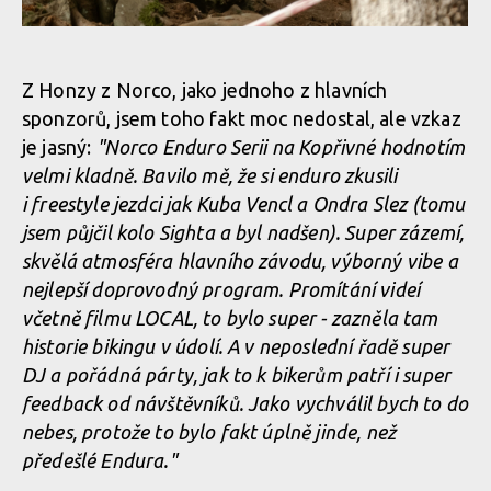
Norco Enduro Race Morávka - Jára Sijka / Enduroserie.cz
Norco Enduro Race Morávka - Jára Sijka / Enduroserie.cz
Z Honzy z Norco, jako jednoho z hlavních
sponzorů, jsem toho fakt moc nedostal, ale vzkaz
Norco Enduro Race Morávka - Jára Sijka / Enduroserie.cz
Norco Enduro Race Morávka - Jára Sijka / Enduroserie.cz
je jasný:
"Norco Enduro Serii na Kopřivné hodnotím
velmi kladně. Bavilo mě, že si enduro zkusili
i freestyle jezdci jak Kuba Vencl a Ondra Slez (tomu
Norco Enduro Race Morávka - Jára Sijka / Enduroserie.cz
Norco Enduro Race Morávka - Jára Sijka / Enduroserie.cz
jsem půjčil kolo Sighta a byl nadšen). Super zázemí,
skvělá atmosféra hlavního závodu, výborný vibe a
Norco Enduro Race Morávka - Jára Sijka / Enduroserie.cz
nejlepší doprovodný program. Promítání videí
Norco Enduro Race Morávka - Jára Sijka / Enduroserie.cz
včetně filmu LOCAL, to bylo super - zazněla tam
historie bikingu v údolí. A v neposlední řadě super
Norco Enduro Race Morávka - Jára Sijka / Enduroserie.cz
DJ a pořádná párty, jak to k bikerům patří i super
feedback od návštěvníků. Jako vychválil bych to do
nebes, protože to bylo fakt úplně jinde, než
Norco Enduro Race Morávka - Jára Sijka / Enduroserie.cz
předešlé Endura."