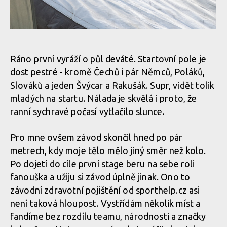
- Jára Sijka / Enduroserie.cz
- Jára Sijka / Enduroserie.cz
Norco Enduro Race Morávka - Jára Sijka / Enduroserie.cz
Norco Enduro Race Morávka
Norco Enduro Race Morávka
Ráno první vyráží o půl deváté. Startovní pole je
- Jára Sijka / Enduroserie.cz
- Jára Sijka / Enduroserie.cz
dost pestré - kromě Čechů i pár Němců, Poláků,
Norco Enduro Race Morávka - Jára Sijka / Enduroserie.cz
Slováků a jeden Švýcar a Rakušák. Supr, vidět tolik
mladých na startu. Nálada je skvělá i proto, že
Norco Enduro Race Morávka
Norco Enduro Race Morávka
ranní sychravé počasí vytlačilo slunce.
Norco Enduro Race Morávka - Jára Sijka / Enduroserie.cz
- Jára Sijka / Enduroserie.cz
- Jára Sijka / Enduroserie.cz
Pro mne ovšem závod skončil hned po pár
Norco Enduro Race Morávka - Jára Sijka / Enduroserie.cz
metrech, kdy moje tělo mělo jiný směr než kolo.
Po dojetí do cíle první stage beru na sebe roli
fanouška a užiju si závod úplně jinak. Ono to
Norco Enduro Race Morávka - Jára Sijka / Enduroserie.cz
závodní zdravotní pojištění od sporthelp.cz asi
není taková hloupost. Vystřídám několik míst a
fandíme bez rozdílu teamu, národnosti a značky
Norco Enduro Race Morávka - Jára Sijka / Enduroserie.cz