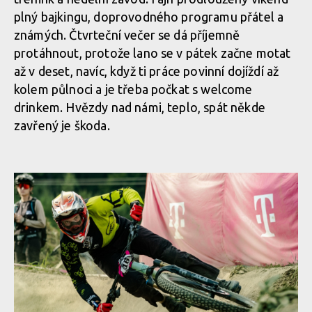
plný bajkingu, doprovodného programu přátel a
známých. Čtvrteční večer se dá příjemně
protáhnout, protože lano se v pátek začne motat
až v deset, navíc, když ti práce povinní dojíždí až
kolem půlnoci a je třeba počkat s welcome
drinkem. Hvězdy nad námi, teplo, spát někde
zavřený je škoda.
Norco Enduro Race Morávka - Jára Sijka / Enduroserie.cz
Norco Enduro Race Morávka - Jára Sijka / Enduroserie.cz
Norco Enduro Race Morávka - Jára Sijka / Enduroserie.cz