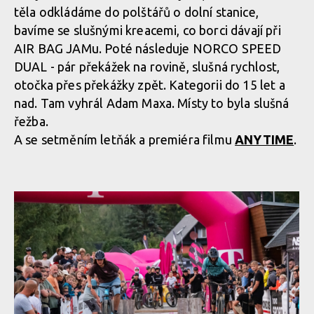
těla odkládáme do polštářů o dolní stanice,
bavíme se slušnými kreacemi, co borci dávají při
AIR BAG JAMu. Poté následuje NORCO SPEED
Norco Enduro Race Morávka - Jára Sijka / Enduroserie.cz
DUAL - pár překážek na rovině, slušná rychlost,
otočka přes překážky zpět. Kategorii do 15 let a
Norco Enduro Race Morávka - Jára Sijka / Enduroserie.cz
nad. Tam vyhrál Adam Maxa. Místy to byla slušná
řežba.
A se setměním letňák a premiéra filmu
ANYTIME
.