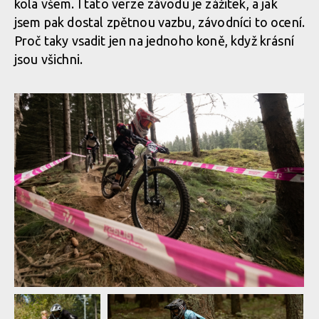
kola všem. I tato verze závodu je zážitek, a jak
jsem pak dostal zpětnou vazbu, závodníci to ocení.
Proč taky vsadit jen na jednoho koně, když krásní
Norco Enduro Race Morávka - Jára Sijka / Enduroserie.cz
jsou všichni.
Norco Enduro Race Morávka - Jára Sijka / Enduroserie.cz
Norco Enduro Race Morávka - Jára Sijka / Enduroserie.cz