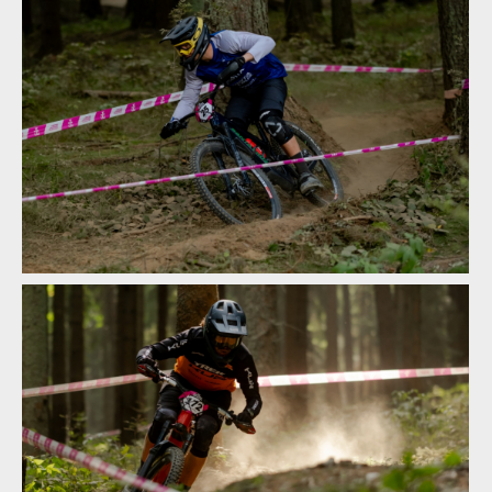
Enduroserie.cz
Norco Enduro Race Morávka - Jára Sijka / Enduroserie.cz
Norco Enduro
Race Morávka -
Jára Sijka /
Enduroserie.cz
Norco Enduro Race Morávka - Jára Sijka / Enduroserie.cz
Norco Enduro
Race Morávka -
Jára Sijka /
Enduroserie.cz
Norco Enduro Race Morávka - Jára Sijka / Enduroserie.cz
Norco Enduro Race Morávka - Jára Sijka / Enduroserie.cz
Norco Enduro