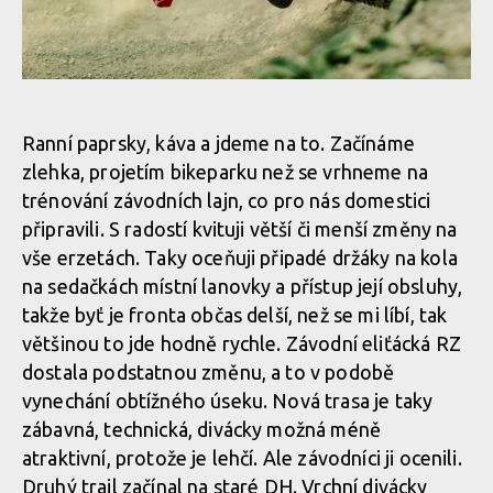
Norco Enduro Race Morávka - Jára Sijka / Enduroserie.cz
Norco Enduro Race Morávka - Jára Sijka / Enduroserie.cz
Norco Enduro Race Morávka - Jára Sijka / Enduroserie.cz
Ranní paprsky, káva a jdeme na to. Začínáme
zlehka, projetím bikeparku než se vrhneme na
Norco Enduro Race Morávka - Jára Sijka / Enduroserie.cz
Norco Enduro Race Morávka - Jára Sijka / Enduroserie.cz
trénování závodních lajn, co pro nás domestici
připravili. S radostí kvituji větší či menší změny na
vše erzetách. Taky oceňuji připadé držáky na kola
Norco Enduro Race Morávka - Jára Sijka / Enduroserie.cz
Norco Enduro Race Morávka - Jára Sijka / Enduroserie.cz
na sedačkách místní lanovky a přístup její obsluhy,
takže byť je fronta občas delší, než se mi líbí, tak
Norco Enduro Race Morávka - Jára Sijka / Enduroserie.cz
většinou to jde hodně rychle. Závodní eliťácká RZ
Norco Enduro Race Morávka - Jára Sijka / Enduroserie.cz
dostala podstatnou změnu, a to v podobě
vynechání obtížného úseku. Nová trasa je taky
Norco Enduro Race Morávka - Jára Sijka / Enduroserie.cz
zábavná, technická, divácky možná méně
atraktivní, protože je lehčí. Ale závodníci ji ocenili.
Druhý trail začínal na staré DH. Vrchní divácky