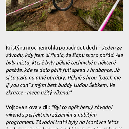
Norco Enduro Race Morávka - Jára Sijka / Enduroserie.cz
Kristýna moc nemohla popadnout dech:
"Jeden ze
závodu, kdy jsem si říkala, že šlapu skoro pořád. Ale
Norco Enduro Race Morávka - Jára Sijka / Enduroserie.cz
byly místa, které byly pěkně technické a některé
pasáže, kde se dalo pálit full speed v hrabance. Já
si to užila na plné obrátky. Pěkně s hrou "catch me
Norco Enduro Race Morávka - Jára Sijka / Enduroserie.cz
if you can" s mým best buddy Luďou Šebkem. Ve
zkratce - mega užitý víkend!"
Norco Enduro Race Morávka - Jára Sijka / Enduroserie.cz
Vojtova slova v cíli:
"Byl to opět hezký závodní
víkend s perfektním zázemím a nabitým
Norco Enduro Race Morávka - Jára Sijka / Enduroserie.cz
programem. Závodní tratě byly na Morávce letos