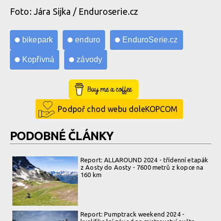
Foto: Jára Sijka / Enduroserie.cz
Norco Enduro Race Morávka - Jára Sijka / Enduroserie.cz
bikepark
enduro
EnduroSerie.cz
Norco Enduro Race Morávka - Jára Sijka / Enduroserie.cz
Kopřivná
závody
Buy Me a Coffee
Podpoř chod webu doleKOPCOM
PODOBNÉ ČLÁNKY
Report: ALLAROUND 2024 - třídenní etapák
z Aosty do Aosty - 7600 metrů z kopce na
160 km
Report: Pumptrack weekend 2024 -