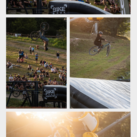
Norco Enduro Race Morávka - Jára Sijka / Enduroserie.cz
Norco Enduro Race Morávka - Jára Sijka / Enduroserie.cz
Norco Enduro Race Morávka - Jára Sijka / Enduroserie.cz
Norco Enduro Race Morávka - Jára Sijka / Enduroserie.cz
Norco Enduro Race Morávka - Jára Sijka / Enduroserie.cz
Norco Enduro Race Morávka - Jára Sijka / Enduroserie.cz
Norco Enduro Race Morávka - Jára Sijka / Enduroserie.cz
Norco Enduro Race Morávka - Jára Sijka / Enduroserie.cz
Norco Enduro Race Morávka - Jára Sijka / Enduroserie.cz
Norco Enduro Race Morávka - Jára Sijka / Enduroserie.cz
Norco Enduro Race Morávka
Norco Enduro Race Morávka
- Jára Sijka / Enduroserie.cz
- Jára Sijka / Enduroserie.cz
Norco Enduro Race Morávka - Jára Sijka / Enduroserie.cz