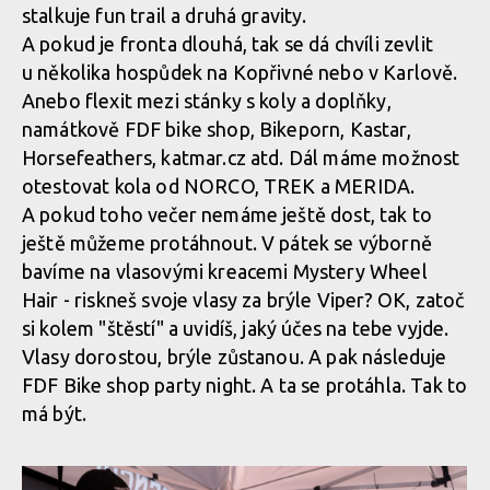
stalkuje fun trail a druhá gravity.
A pokud je fronta dlouhá, tak se dá chvíli zevlit
u několika hospůdek na Kopřivné nebo v Karlově.
Anebo flexit mezi stánky s koly a doplňky,
namátkově FDF bike shop, Bikeporn, Kastar,
Horsefeathers, katmar.cz atd. Dál máme možnost
otestovat kola od NORCO, TREK a MERIDA.
A pokud toho večer nemáme ještě dost, tak to
ještě můžeme protáhnout. V pátek se výborně
bavíme na vlasovými kreacemi Mystery Wheel
Hair - riskneš svoje vlasy za brýle Viper? OK, zatoč
si kolem "štěstí" a uvidíš, jaký účes na tebe vyjde.
Vlasy dorostou, brýle zůstanou. A pak následuje
FDF Bike shop party night. A ta se protáhla. Tak to
má být.