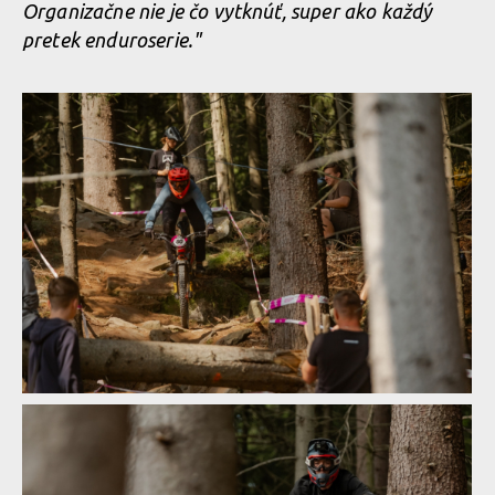
Organizačne nie je čo vytknúť, super ako každý
pretek enduroserie."
Norco Enduro Race Morávka - Jára Sijka / Enduroserie.cz
Norco Enduro Race Morávka - Jára Sijka / Enduroserie.cz