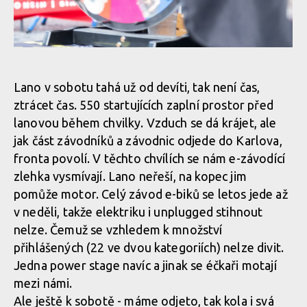
Norco Enduro Race Morávka - Jára Sijka / Enduroserie.cz
Lano v sobotu tahá už od devíti, tak není čas,
ztrácet čas. 550 startujících zaplní prostor před
Norco Enduro Race Morávka - Jára Sijka / Enduroserie.cz
lanovou během chvilky. Vzduch se dá krájet, ale
jak část závodníků a závodnic odjede do Karlova,
fronta povolí. V těchto chvílích se nám e-závodící
Norco Enduro Race Morávka - Jára Sijka / Enduroserie.cz
zlehka vysmívají. Lano neřeší, na kopec jim
pomůže motor. Celý závod e-biků se letos jede až
Norco Enduro Race Morávka - Jára Sijka / Enduroserie.cz
v neděli, takže elektriku i unplugged stihnout
nelze. Čemuž se vzhledem k množství
přihlášených (22 ve dvou kategoriích) nelze divit.
Norco Enduro Race Morávka - Jára Sijka / Enduroserie.cz
Jedna power stage navíc a jinak se éčkaři motají
mezi námi.
Ale ještě k sobotě - máme odjeto, tak kola i svá
Norco Enduro Race Morávka - Jára Sijka / Enduroserie.cz