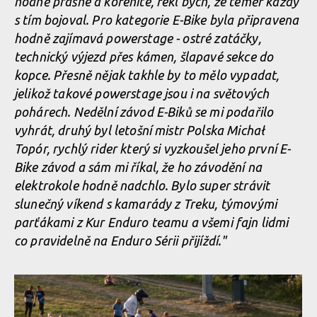
hodně prašné a kořenité, řekl bych, že téměř každý
s tím bojoval. Pro kategorie E-Bike byla připravena
Norco Enduro Race Morávka - Jára Sijka / Enduroserie.cz
hodně zajímavá powerstage - ostré zatáčky,
technický výjezd přes kámen, šlapavé sekce do
kopce. Přesně nějak takhle by to mělo vypadat,
Norco Enduro Race Morávka - Jára Sijka / Enduroserie.cz
jelikož takové powerstage jsou i na světových
pohárech. Nedělní závod E-Biků se mi podařilo
vyhrát, druhý byl letošní mistr Polska Michał
Norco Enduro Race Morávka - Jára Sijka / Enduroserie.cz
Topór, rychlý rider který si vyzkoušel jeho první E-
Bike závod a sám mi říkal, že ho závodění na
elektrokole hodně nadchlo. Bylo super strávit
slunečný víkend s kamarády z Treku, týmovými
parťákami z Kur Enduro teamu a všemi fajn lidmi
co pravidelně na Enduro Sérii přijíždí."