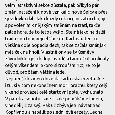
Norco Enduro Race Morávka - Jára Sijka / Enduroserie.cz
velmi atraktivní sekce zůstala, pak přibylo pár
změn, natažení k nově vznikající nové Spicy a přes
sjezdovku dál. Jako každý rok organizátoři bojují
Norco Enduro Race Morávka - Jára Sijka / Enduroserie.cz
s povolením k nějakým změnám na trati, takže
palce hore, že to letos vyšlo. Stejně jako na další
Norco Enduro Race Morávka - Jára Sijka / Enduroserie.cz
trailu - na tom nejdelším - do Karlova. Jen, co
většina dole popadla dech, tak se začala smát jak
měsíček na hnoji. Vlastně ony se ty úsměvy
závodníků a jejich doprovodů a fanoušků prolínaly
celým víkendem. Skoro si troufám říct, že to je
důvod, proč tam většina jede.
Nejmenších změn doznala karlovská erzeta. Ale
i tu, si v tom nekonečném moři prachu, který celý
víkend provázel celé startovní pole, vychutnalo.
V pátek a sobotu jsme si zde pomáháme lanem,
v neděli již za svý. Pak už zbývá jen návrat nad
Kopřivnou a napálit poslední dvě erzety. Jedna