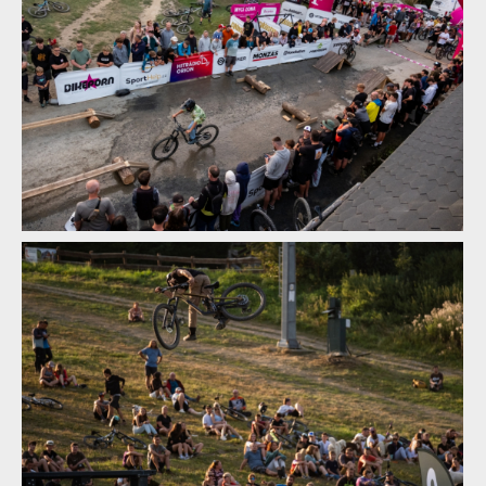
Norco Enduro Race Morávka - Jára Sijka / Enduroserie.cz
Norco Enduro Race Morávka - Jára Sijka / Enduroserie.cz
Norco Enduro Race Morávka - Jára Sijka / Enduroserie.cz
Norco Enduro Race Morávka - Jára Sijka / Enduroserie.cz
Norco Enduro Race Morávka - Jára Sijka / Enduroserie.cz
Norco Enduro Race Morávka - Jára Sijka / Enduroserie.cz
Norco Enduro Race Morávka - Jára Sijka / Enduroserie.cz
Norco Enduro Race Morávka - Jára Sijka / Enduroserie.cz
Norco Enduro Race Morávka - Jára Sijka / Enduroserie.cz
Norco Enduro Race Morávka - Jára Sijka / Enduroserie.cz
Norco Enduro Race Morávka - Jára Sijka / Enduroserie.cz
Norco Enduro Race Morávka - Jára Sijka / Enduroserie.cz
Norco Enduro Race Morávka - Jára Sijka / Enduroserie.cz