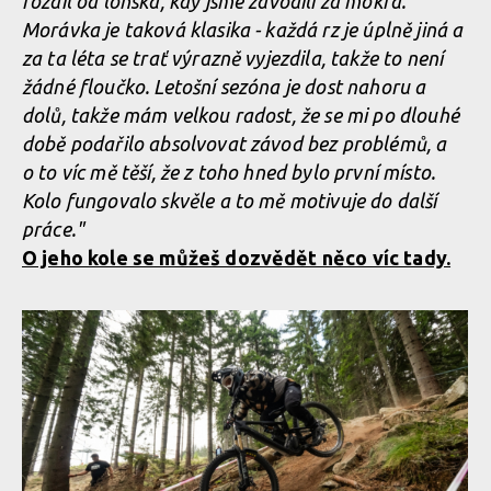
rozdíl od loňska, kdy jsme závodili za mokra.
Norco Enduro Race Morávka - Jára Sijka / Enduroserie.cz
Norco Enduro Race Morávka - Jára Sijka / Enduroserie.cz
Morávka je taková klasika - každá rz je úplně jiná a
za ta léta se trať výrazně vyjezdila, takže to není
žádné floučko. Letošní sezóna je dost nahoru a
Norco Enduro Race Morávka - Jára Sijka / Enduroserie.cz
Norco Enduro Race Morávka - Jára Sijka / Enduroserie.cz
dolů, takže mám velkou radost, že se mi po dlouhé
době podařilo absolvovat závod bez problémů, a
Norco Enduro Race Morávka - Jára Sijka / Enduroserie.cz
o to víc mě těší, že z toho hned bylo první místo.
Norco Enduro Race Morávka - Jára Sijka / Enduroserie.cz
Kolo fungovalo skvěle a to mě motivuje do další
práce."
Norco Enduro Race Morávka - Jára Sijka / Enduroserie.cz
O jeho kole se můžeš dozvědět něco víc tady.
Norco Enduro Race Morávka - Jára Sijka / Enduroserie.cz
Norco Enduro Race Morávka - Jára Sijka / Enduroserie.cz
Norco Enduro Race Morávka - Jára Sijka / Enduroserie.cz