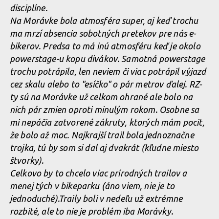
disciplíne.
Na Morávke bola atmosféra super, aj keď trochu
Norco Enduro Race Morávka - Jára Sijka / Enduroserie.cz
Norco Enduro Race Morávka - Jára Sijka / Enduroserie.cz
ma mrzí absencia sobotných pretekov pre nás e-
bikerov. Predsa to má inú atmosféru keď je okolo
Norco Enduro Race Morávka - Jára Sijka / Enduroserie.cz
powerstage-u kopu divákov. Samotná powerstage
Norco Enduro Race Morávka - Jára Sijka / Enduroserie.cz
trochu potrápila, len neviem či viac potrápil výjazd
cez skalu alebo to "esíčko" o pár metrov ďalej. RZ-
Norco Enduro Race Morávka - Jára Sijka / Enduroserie.cz
ty sú na Morávke už celkom ohrané ale bolo na
nich pár zmien oproti minulým rokom. Osobne sa
mi nepáčia zatvorené zákruty, ktorých mám pocit,
Norco Enduro Race Morávka - Jára Sijka / Enduroserie.cz
že bolo až moc. Najkrajší trail bola jednoznačne
trojka, tú by som si dal aj dvakrát (kľudne miesto
štvorky).
Norco Enduro Race Morávka - Jára Sijka / Enduroserie.cz
Celkovo by to chcelo viac prírodných trailov a
menej tých v bikeparku (áno viem, nie je to
Norco Enduro Race Morávka - Jára Sijka / Enduroserie.cz
jednoduché).Traily boli v nedeľu už extrémne
rozbité, ale to nie je problém iba Morávky.