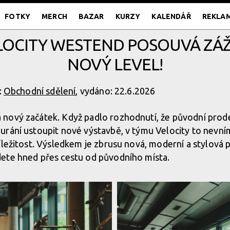
FOTKY
MERCH
BAZAR
KURZY
KALENDÁŘ
REKLA
OCITY WESTEND POSOUVÁ ZÁŽIT
NOVÝ LEVEL!
:
Obchodní sdělení
, vydáno: 22.6.2026
nový začátek. Když padlo rozhodnutí, že původní prod
rání ustoupit nové výstavbě, v týmu Velocity to nevníma
íležitost. Výsledkem je zbrusu nová, moderní a stylová
jdete hned přes cestu od původního místa.