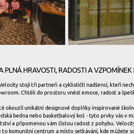
yklistiky na nový level!
yklistiky na nový level!
yklistiky na nový level!
yklistiky na nový level!
Nová prodejna Velocity Westend pos
A PLNÁ HRAVOSTI, RADOSTI A VZPOMÍNEK 
yklistiky na nový level!
yklistiky na nový level!
Nová prodejna Velocity Westend pos
city stojí tři partneři a cyklističtí nadšenci, kteří necht
owroom. Chtěli do prostoru vnést emoce, radost a špetk
yklistiky na nový level!
Nová prodejna Velocity Westend pos
tě okouzlí unikátní designové doplňky inspirované škol
dská bedna nebo basketbalový koš - tyto prvky vás v mž
yklistiky na nový level!
Nová prodejna Velocity Westend pos
tství a připomenou vám čistou radost z pohybu. Velocit
to komunitní centrum a místo setkávání, kde můžete sdí