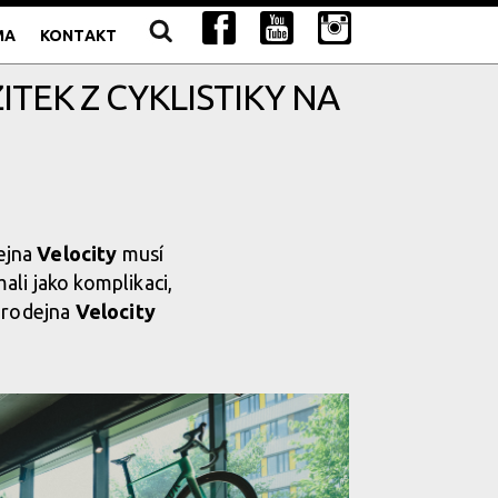
MA
KONTAKT
EK Z CYKLISTIKY NA
ejna
Velocity
musí
li jako komplikaci,
 prodejna
Velocity