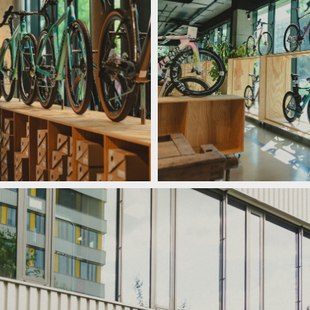
yklistiky na nový level!
Nová prodejna Velocity Westend pos
yklistiky na nový level!
Nová prodejna Velocity Westend pos
yklistiky na nový level!
Nová prodejna Velocity Westend pos