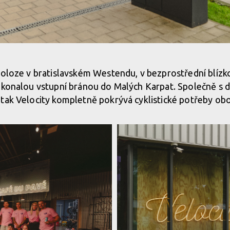
yklistiky na nový level!
poloze v bratislavském Westendu, v bezprostřední blízk
dokonalou vstupní bránou do Malých Karpat. Společně s
yklistiky na nový level!
 tak Velocity kompletně pokrývá cyklistické potřeby ob
yklistiky na nový level!
yklistiky na nový level!
yklistiky na nový level!