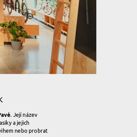
ouvá zážitek z cyklistiky na nový level!
ouvá zážitek z cyklistiky na nový level!
K
Pavé
. Její název
siky a jejich
 švihem nebo probrat