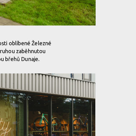
osti oblíbené Železné
 druhou zaběhnutou
ou břehů Dunaje.