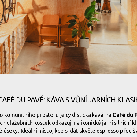
yklistiky na nový level!
Nová prodejna Velocity Westend pos
yklistiky na nový level!
Nová prodejna Velocity Westend pos
yklistiky na nový level!
CAFÉ DU PAVÉ: KÁVA S VŮNÍ JARNÍCH KLASI
yklistiky na nový level!
 komunitního prostoru je cyklistická kavárna
Café du 
h dlažebních kostek odkazují na ikonické jarní silniční kla
yklistiky na nový level!
 úseky. Ideální místo, kde si dát skvělé espresso před