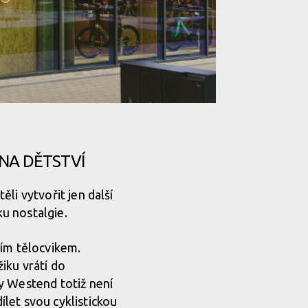
ouvá zážitek z cyklistiky na nový level!
NA DĚTSTVÍ
ouvá zážitek z cyklistiky na nový level!
ěli vytvořit jen další
u nostalgie.
ouvá zážitek z cyklistiky na nový level!
ním tělocvikem.
iku vrátí do
ouvá zážitek z cyklistiky na nový level!
y Westend totiž není
let svou cyklistickou