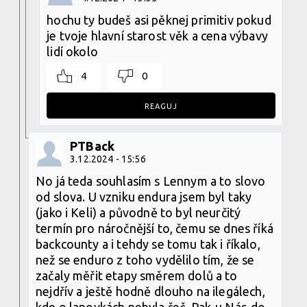
hochu ty budeš asi pěknej primitiv pokud
je tvoje hlavní starost věk a cena výbavy
lidí okolo
4
0
REAGUJ
PTBack
3.12.2024 - 15:56
No já teda souhlasím s Lennym a to slovo
od slova. U vzniku endura jsem byl taky
(jako i Keli) a původně to byl neurčitý
termín pro náročnější to, čemu se dnes říká
backcounty a i tehdy se tomu tak i říkalo,
než se enduro z toho vydělilo tím, že se
začaly měřit etapy směrem dolů a to
nejdřív a ještě hodně dlouho na ilegálech,
kde o lanovkách nebyla řeč. Pak-u Nás-do