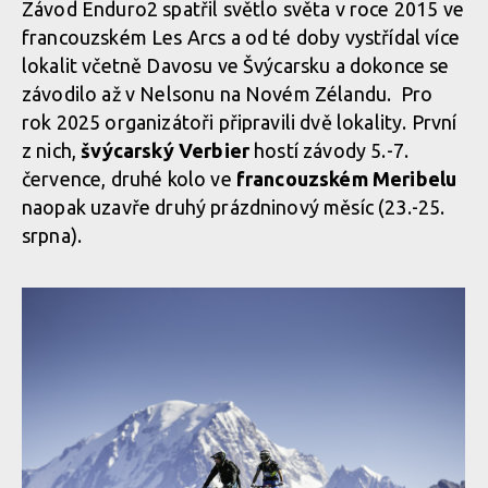
Závod Enduro2 spatřil světlo světa v roce 2015 ve
francouzském Les Arcs a od té doby vystřídal více
lokalit včetně Davosu ve Švýcarsku a dokonce se
závodilo až v Nelsonu na Novém Zélandu. Pro
rok 2025 organizátoři připravili dvě lokality. První
z nich,
švýcarský Verbier
hostí závody 5.-7.
července, druhé kolo ve
francouzském Meribelu
naopak uzavře druhý prázdninový měsíc (23.-25.
srpna).