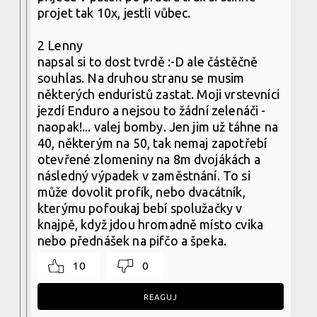
projet tak 10x, jestli vůbec.
2 Lenny
napsal si to dost tvrdě :-D ale částěčně
souhlas. Na druhou stranu se musim
některých enduristů zastat. Moji vrstevníci
jezdí Enduro a nejsou to žádní zelenáči -
naopak!... valej bomby. Jen jim už táhne na
40, některým na 50, tak nemaj zapotřebí
otevřené zlomeniny na 8m dvojákách a
následný výpadek v zaměstnání. To si
může dovolit profík, nebo dvacátník,
kterýmu pofoukaj bebí spolužačky v
knajpě, když jdou hromadně místo cvika
nebo přednášek na pifčo a špeka.
10
0
REAGUJ