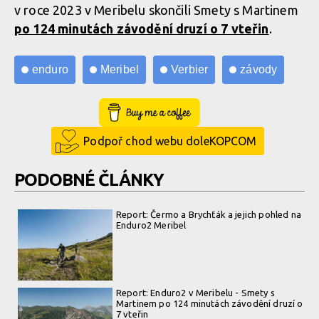
v roce 2023 v Meribelu skončili Smety s Martinem
po 124 minutách závodění druzí o 7 vteřin
.
enduro
Meribel
Verbier
závody
Buy Me a Coffee
Podpoř chod webu doleKOPCOM
PODOBNÉ ČLÁNKY
Report: Čermo a Brychťák a jejich pohled na
Enduro2 Meribel
Report: Enduro2 v Meribelu - Smety s
Martinem po 124 minutách závodění druzí o
7 vteřin