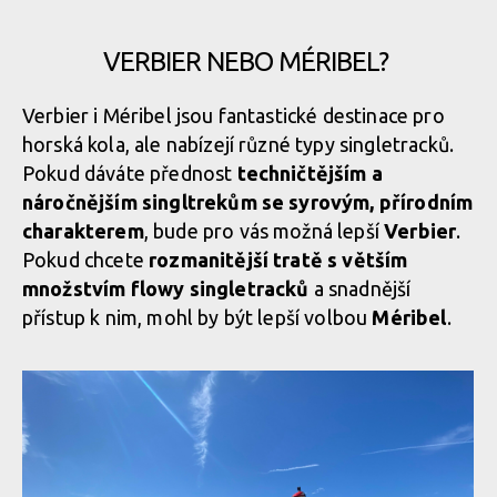
ENDURO2 se v roce 2025
ENDURO2 se v roce 2025
pojede v Meribelu a Verbieru
pojede v Meribelu a Verbieru
VERBIER NEBO MÉRIBEL?
ENDURO2 se v roce 2025 pojede v Meribelu a Verbieru
Verbier i Méribel jsou fantastické destinace pro
horská kola, ale nabízejí různé typy singletracků.
ENDURO2 se v roce 2025 pojede v Meribelu a Verbieru
Pokud dáváte přednost
techničtějším a
náročnějším singltrekům se syrovým, přírodním
charakterem
ENDURO2 se v roce 2025 pojede v Meribelu a Verbieru
, bude pro vás možná lepší
Verbier
.
Pokud chcete
rozmanitější tratě s větším
množstvím flowy singletracků
a snadnější
přístup k nim, mohl by být lepší volbou
Méribel
.