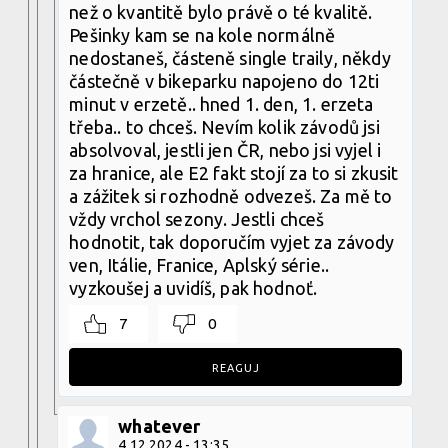
než o kvantitě bylo právě o té kvalitě.
Pešinky kam se na kole normálně
nedostaneš, částeně single traily, někdy
částečně v bikeparku napojeno do 12ti
minut v erzetě.. hned 1. den, 1. erzeta
třeba.. to chceš. Nevím kolik závodů jsi
absolvoval, jestli jen ČR, nebo jsi vyjel i
za hranice, ale E2 fakt stojí za to si zkusit
a zážitek si rozhodně odvezeš. Za mě to
vždy vrchol sezony. Jestli chceš
hodnotit, tak doporučím vyjet za závody
ven, Itálie, Franice, Aplský série..
vyzkoušej a uvidíš, pak hodnoť.
7
0
REAGUJ
whatever
4.12.2024 - 13:35