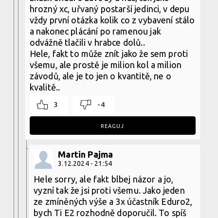
hrozný xc, uřvaný postarší jedinci, v depu
vždy první otázka kolik co z vybavení stálo
a nakonec plácání po ramenou jak
odvážně tlačili v hrabce dolů..
Hele, fakt to může znít jako že sem proti
všemu, ale prostě je milion kol a milion
závodů, ale je to jen o kvantitě, ne o
kvalitě..
3
-4
REAGUJ
Martin Pajma
3.12.2024 - 21:54
Hele sorry, ale fakt blbej názor a jo,
vyzní tak že jsi proti všemu. Jako jeden
ze zmíněných výše a 3x účastník Eduro2,
bych Ti E2 rozhodně doporučil. To spíš