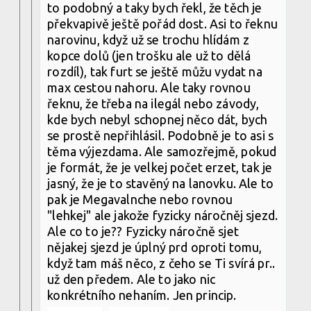
to podobný a taky bych řekl, že těch je
překvapivě ještě pořád dost. Asi to řeknu
narovinu, když už se trochu hlídám z
kopce dolů (jen trošku ale už to dělá
rozdíl), tak furt se ještě můžu vydat na
max cestou nahoru. Ale taky rovnou
řeknu, že třeba na ilegál nebo závody,
kde bych nebyl schopnej něco dát, bych
se prostě nepřihlásil. Podobně je to asi s
těma výjezdama. Ale samozřejmě, pokud
je formát, že je velkej počet erzet, tak je
jasný, že je to stavěný na lanovku. Ale to
pak je Megavalnche nebo rovnou
"lehkej" ale jakože fyzicky náročněj sjezd.
Ale co to je?? Fyzicky náročně sjet
nějakej sjezd je úplný prd oproti tomu,
když tam máš něco, z čeho se Ti svírá pr..
už den předem. Ale to jako nic
konkrétního nehaním. Jen princip.