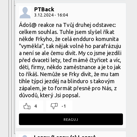
PTBack
3.12.2024 - 16:04
Ádoš@ reakce na Tvůj druhej odstavec:
celkem souhlas. Tuhle jsem slyšel říkat
někde Frkyho, že celá endduro komunita
"vyměkla", tak nějak volně ho parafrázuju
a není se ale čemu divit. My co jsme jezdili
před dvaceti lety, teď mámě čtyřicet a víc,
děti, firmy, někdo zaměstnance a je to jak
to říkáš. Nemůže se Frky divit, že mu tam
tihle týpci jezděj na blinduro s takovým
zápalem, je to formát přesně pro Nás, z
důvodů, který Jsi popsal.
4
-1
REAGUJ