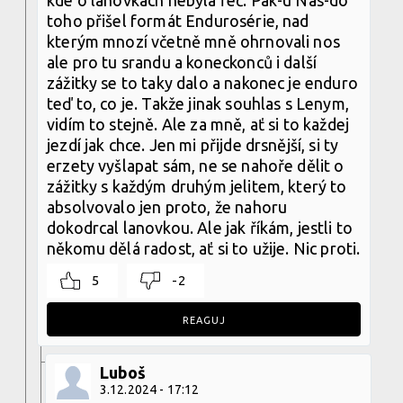
toho přišel formát Endurosérie, nad
kterým mnozí včetně mně ohrnovali nos
ale pro tu srandu a koneckonců i další
zážitky se to taky dalo a nakonec je enduro
teď to, co je. Takže jinak souhlas s Lenym,
vidím to stejně. Ale za mně, ať si to každej
jezdí jak chce. Jen mi přijde drsnější, si ty
erzety vyšlapat sám, ne se nahoře dělit o
zážitky s každým druhým jelitem, který to
absolvovalo jen proto, že nahoru
dokodrcal lanovkou. Ale jak říkám, jestli to
někomu dělá radost, ať si to užije. Nic proti.
5
-2
REAGUJ
Luboš
3.12.2024 - 17:12