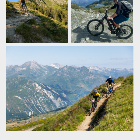
ENDURO2 se v roce 2025 pojede v Meribelu a Verbieru
ENDURO2 se v roce 2025 pojede v Meribelu a Verbieru
ENDURO2 se v roce 2025
ENDURO2 se v roce 2025
pojede v Meribelu a Verbieru
pojede v Meribelu a Verbieru
ENDURO2 se v roce 2025
ENDURO2 se v roce 2025
pojede v Meribelu a Verbieru
pojede v Meribelu a Verbieru
ENDURO2 se v roce 2025
ENDURO2 se v roce 2025
pojede v Meribelu a Verbieru
pojede v Meribelu a Verbieru
ENDURO2 se v roce 2025 pojede v Meribelu a Verbieru