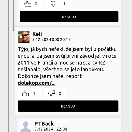
0
-1
REAGUJ
Keli
3.12.2024 000 20:15
Týjo, já bych neřekl, že jsem byl u počátku
endura. Já jsem svůj první závod jel v roce
2011 ve Francii a moc se na starty RZ
nešlapalo, všechno se jelo lanovkou.
Dokonce jsem našel report
dolekop.com/...
4
0
REAGUJ
PTBack
3.12.2024 - 22:08