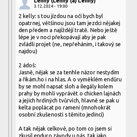
Lenny (Lenny (a) Lenny)
3.12.2024 - 19:00
2 kelly: s tou jízdou na oči bych byl
opatrnej, většinou jsou tam jezdci nějakej
den předem a najíždějí tratě. Nebo ještě
lépe je v noci překopávají aby je pak
zvládli projet (ne, nepřehánim, i takový se
najdou)
2 ádoš:
Jasně, nějak se za tenhle názor nestydim
a řikám.ho i na hlas. A o vyměklém endůru
by se mohl napsat sloh a ilegály kolem
prahy by mohli vyprávět o chicken lajnách
a jejich hrdiných tvůrvích, hlavně se pak u
kelta poplácat po rameni (mnohokrát
osobní zkušenosti s těmito jedinci)
A tak nějak celkově, po tom co jsem si
zkusil enduro závody u nás, tak jako