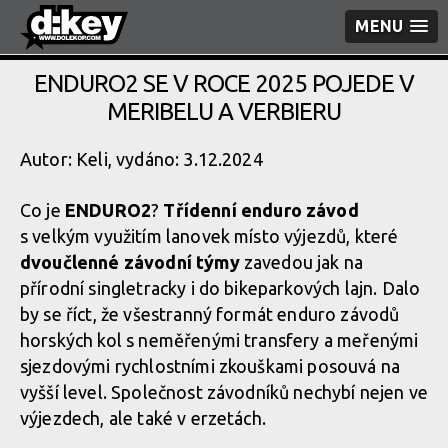
MENU
ENDURO2 SE V ROCE 2025 POJEDE V
MERIBELU A VERBIERU
Autor: Keli, vydáno: 3.12.2024
Co je
ENDURO2
?
Třídenní enduro závod
s velkým využitím lanovek místo výjezdů, které
dvoučlenné závodní týmy
zavedou jak na
přírodní singletracky i do bikeparkových lajn. Dalo
by se říct, že všestranný formát enduro závodů
horských kol s neměřenými transfery a meřenými
sjezdovými rychlostními zkouškami posouvá na
vyšší level. Společnost závodníků nechybí nejen ve
výjezdech, ale také v erzetách.