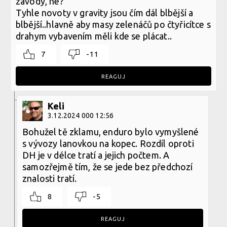
závody, ne?
Tyhle novoty v gravity jsou čím dál blbější a
blbější..hlavně aby masy zelenáčů po čtyřicítce s
drahym vybavením měli kde se plácat..
7
-11
REAGUJ
Keli
3.12.2024 000 12:56
Bohužel tě zklamu, enduro bylo vymyšlené
s vývozy lanovkou na kopec. Rozdíl oproti
DH je v délce tratí a jejich počtem. A
samozřejmě tím, že se jede bez předchozí
znalosti tratí.
8
-5
REAGUJ