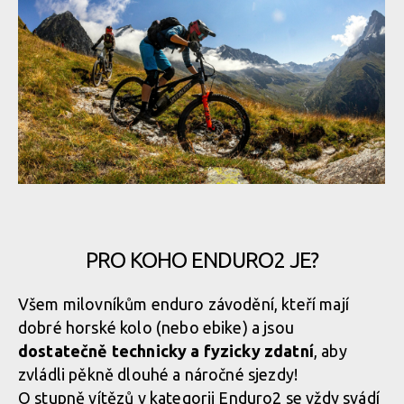
ENDURO2 se v roce 2025 pojede v Meribelu a Verbieru
ENDURO2 se v roce 2025 pojede v Meribelu a Verbieru
ENDURO2 se v roce 2025 pojede v Meribelu a Verbieru
ENDURO2 se v roce 2025 pojede v Meribelu a Verbieru
PRO KOHO ENDURO2 JE?
ENDURO2 se v roce 2025 pojede v Meribelu a Verbieru
Všem milovníkům enduro závodění, kteří mají
dobré horské kolo (nebo ebike) a jsou
ENDURO2 se v roce 2025 pojede v Meribelu a Verbieru
dostatečně technicky a fyzicky zdatní
, aby
zvládli pěkně dlouhé a náročné sjezdy!
O stupně vítězů v kategorii Enduro2 se vždy svádí
ENDURO2 se v roce 2025 pojede v Meribelu a Verbieru