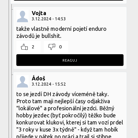
Vojta
3.12.2024 - 14:53
takže vlastně moderní pojetí enduro
závodů je bullshit.
2
0
REAGUJ
Ádoš
3.12.2024 - 15:52
to se jezdí DH závody víceméně taky.
Proto tam maji nejlepší časy odjakživa
"lokálové" a profesionální jezdci. Běžný
hobby jezdec (byť pokročilý) těžko bude
konkurovat klukovi, kterej si tam vozí prdel
"3 roky v kuse 3x týdně" - když tam hobík
přijede v pátek po práci a trail si stihne