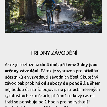
ENDURO2 se v roce 2025 pojede v Meribelu a Verbieru
ENDURO2 se v roce 2025 pojede v Meribelu a Verbieru
ENDURO2 se v roce 2025 pojede v Meribelu a Verbieru
TŘI DNY ZÁVODĚNÍ
ENDURO2 se v roce 2025 pojede v Meribelu a Verbieru
Akce je rozložena
do 4 dnů, přičemž 3 dny jsou
určeny závodění
. Pátek je vyhrazen pro přivítání
ENDURO2 se v roce 2025 pojede v Meribelu a Verbieru
účastníků a vyzvednutí závodních čísel. Skutečný
závod pak probíhá
od soboty do pondělí
. Během
něj budou účastníci bojovat na patnácti měřených
ENDURO2 se v roce 2025 pojede v Meribelu a Verbieru
rychlostních zkouškách, přičemž celkový čas na
trati se pohybuje od 2 hodin pro nejrychlejší!