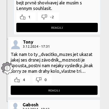
bejt prvně shovívavej ale musím s
Lennym souhlasit.
1
-2
REAGUJ
Tony
3.12.2024 - 17:31
Tak nam to ty ,,dvacitko,,muzes jet ukazat
jakej ses drsnej závodník,,,moznosti je
spousta,,postni nam nejaky vysledky..jinak
sorry ze mam drahy kolo,,vlastne tri…
4
0
REAGUJ
Gabosh