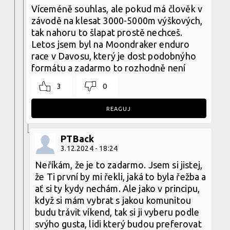
Víceméně souhlas, ale pokud má člověk v
závodě na klesat 3000-5000m výškových,
tak nahoru to šlapat prostě nechceš.
Letos jsem byl na Moondraker enduro
race v Davosu, který je dost podobnýho
formátu a zadarmo to rozhodně není
3
0
REAGUJ
PTBack
3.12.2024 - 18:24
Neříkám, že je to zadarmo. Jsem si jistej,
že Ti první by mi řekli, jaká to byla řežba a
ať si ty kydy nechám. Ale jako v principu,
když si mám vybrat s jakou komunitou
budu trávit víkend, tak si ji vyberu podle
svýho gusta, lidi který budou preferovat