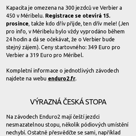
Kapacita je omezena na 300 jezdců ve Verbier a
450 v Méribelu.
Registrace se otevírá 15.
ENDURO2 se v roce 2025 pojede v Meribelu a Verbieru
prosince
, takže kdo dřív přijde, ten dřív mele! (Jen
pro info, v Méribelu bylo vždy vyprodáno během
24 hodin a dá se očekávat, že o Verbier bude
ENDURO2 se v roce 2025 pojede v Meribelu a Verbieru
stejný zájem). Ceny startovného: 349 Euro pro
Verbier a 319 Euro pro Méribel.
Kompletní informace o jednotlivých závodech
najdete na webu
enduro2.fr
.
VÝRAZNÁ ČESKÁ STOPA
Na závodech Enduro2 mají čeští jezdci
nesmazatelnou stopu, několik pódiových umístění
nechybí. Ostatně přesvědčte se sami, například