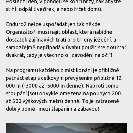
Poslední den, v pondělí se končí brzy, tak abyste
stihli odpálit večírek, a nebo frčet domů.
Enduro2 nelze uspořádat jen tak někde.
Organizátoři musí najít oblast, která nabídne
dostatek zajímavých tratí pro tři dny ježdění, a
samozřejmě nepřipadá v úvahu použít stejnou trať
dvakrát, tady je všechno o "závodění na oči"!
Na programu každého z míst konání je přibližně
patnáct etap s celkovým převýšením přibližně 12
000 m (-3000 až -5000 m denně). Naproti tomu
stoupání jsou obvykle omezena na pouhých 200
až 500 výškových metrů denně. To je zatraceně
dobrý poměr mezi šlapáním a zábavou!