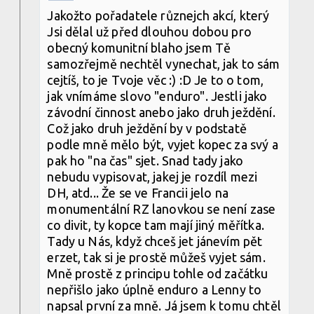
Jakožto pořadatele různejch akcí, který
Jsi dělal už před dlouhou dobou pro
obecný komunitní blaho jsem Tě
samozřejmě nechtěl vynechat, jak to sám
cejtíš, to je Tvoje věc :) :D Je to o tom,
jak vnímáme slovo "enduro". Jestli jako
závodní činnost anebo jako druh ježdění.
Což jako druh ježdění by v podstatě
podle mně mělo být, vyjet kopec za svý a
pak ho "na čas" sjet. Snad tady jako
nebudu vypisovat, jakej je rozdíl mezi
DH, atd... Že se ve Francii jelo na
monumentální RZ lanovkou se není zase
co divit, ty kopce tam mají jiný měřítka.
Tady u Nás, když chceš jet jánevím pět
erzet, tak si je prostě můžeš vyjet sám.
Mně prostě z principu tohle od začátku
nepřišlo jako úplně enduro a Lenny to
napsal první za mně. Já jsem k tomu chtěl