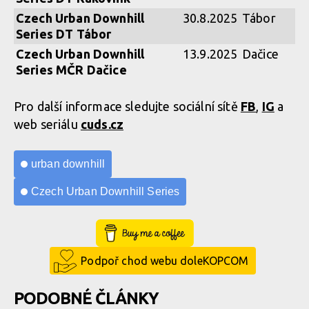
Czech Urban Downhill
30.8.2025
Tábor
Series DT Tábor
Czech Urban Downhill
13.9.2025
Dačice
Series MČR Dačice
Pro další informace sledujte sociální sítě
FB
,
IG
a
web seriálu
cuds.cz
urban downhill
Czech Urban Downhill Series
Buy Me a Coffee
Podpoř chod webu doleKOPCOM
PODOBNÉ ČLÁNKY