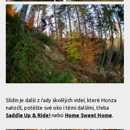
Honza Faistaver Slidin
Honza Faistaver Slidin
Honza Faistaver Slidin
Honza Faistaver Slidin
Honza Faistaver Slidin
Slidin je další z řady skvělých videí, které Honza
natočil, potěšte své oko i těmi dalšími, třeba
Honza Faistaver Slidin
Saddle Up & Ride!
nebo
Home Sweet Home
.