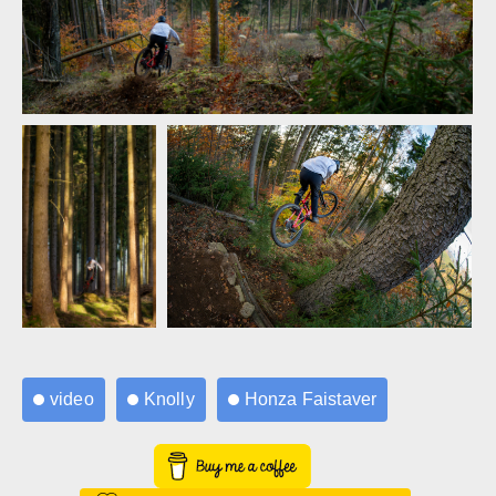
Honza Faistaver Slidin
Honza Faistaver Slidin
Honza Faistaver
Honza Faistaver Slidin
Slidin
video
Knolly
Honza Faistaver
Honza Faistaver Slidin
Honza Faistaver
Buy Me a Coffee
Slidin