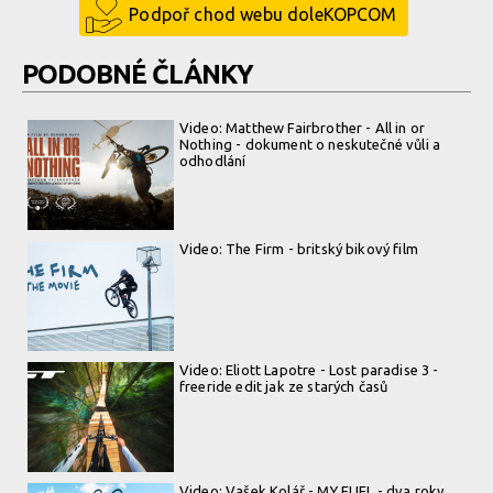
Podpoř chod webu doleKOPCOM
PODOBNÉ ČLÁNKY
Video: Matthew Fairbrother - All in or
Nothing - dokument o neskutečné vůli a
odhodlání
Video: The Firm - britský bikový film
Video: Eliott Lapotre - Lost paradise 3 -
freeride edit jak ze starých časů
Video: Vašek Kolář - MY FUEL - dva roky