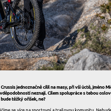
russis jednoznačně cílil na masy, při vší úctě, jméno M
ravděpodobností neznají. Cílem spolupráce s tebou oslov
 bude těžký oříšek, ne?
říme se více na sportovní a trailovou komunitu. Nebude