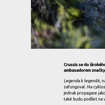
Crussis se do široké
ambasadorem značky 
Legenda k legendě, na
zafungoval. Na cyklos
jednak propagace jako
také budu podílet na 