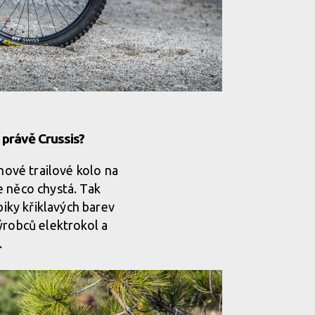
 právě Crussis?
nové trailové kolo na
e něco chystá. Tak
biky křiklavých barev
výrobců elektrokol a
.