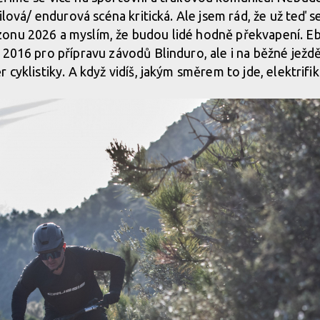
ailová/ endurová scéna kritická. Ale jsem rád, že už teď s
onu 2026 a myslím, že budou lidé hodně překvapení. E
 2016 pro přípravu závodů Blinduro, ale i na běžné ježd
 cyklistiky. A když vidíš, jakým směrem to jde, elektrif