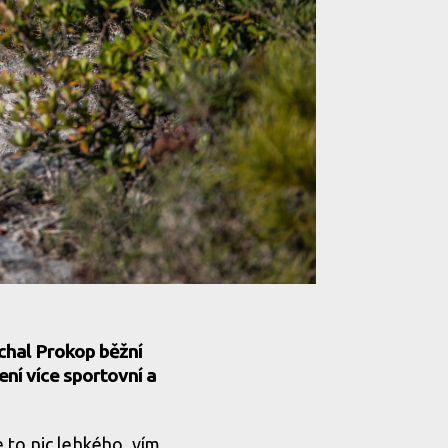
ichal Prokop běžní
ení více sportovní a
 to nic lehkého, vím