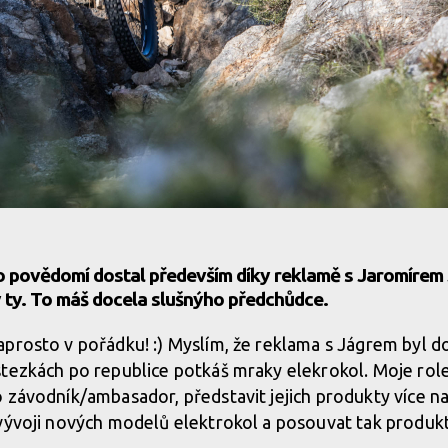
ho povědomí dostal především díky reklamě s Jaromírem
ty. To máš docela slušnýho předchůdce.
prosto v pořádku! :) Myslím, že reklama s Jágrem byl do
tezkách po republice potkáš mraky elekrokol. Moje role
 závodník/ambasador, představit jejich produkty více na
vývoji nových modelů elektrokol a posouvat tak produkt