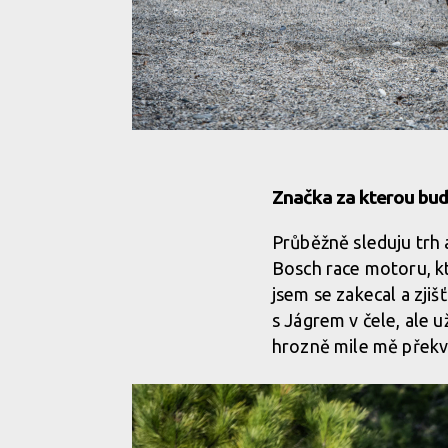
Značka za kterou bude
Průběžně sleduju trh a
Bosch race motoru, kt
jsem se zakecal a zjiš
s Jágrem v čele, ale u
hrozně mile mě překva