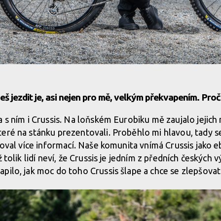
š jezdit je, asi nejen pro mě, velkým překvapením. Proč
 s ním i Crussis. Na loňském Eurobiku mě zaujalo jejich 
eré na stánku prezentovali. Proběhlo mi hlavou, tady s
ťoval více informací. Naše komunita vnímá Crussis jako e
ž tolik lidí neví, že Crussis je jedním z předních českých 
pilo, jak moc do toho Crussis šlape a chce se zlepšovat