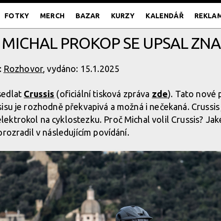
FOTKY
MERCH
BAZAR
KURZY
KALENDÁŘ
REKLA
MICHAL PROKOP SE UPSAL ZNA
:
Rozhovor
, vydáno: 15.1.2025
sedlat
Crussis
(oficiální tisková zpráva
zde
). Tato nové 
isu je rozhodně překvapivá a možná i nečekaná. Crussi
ktrokol na cyklostezku. Proč Michal volil Crussis? Jaké
rozradil v následujícím povídání.