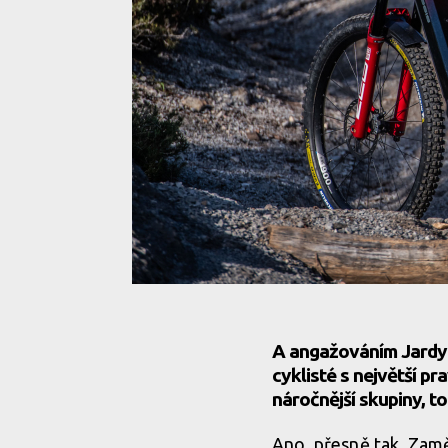
A angažováním Jardy C
cyklisté s největší p
náročnější skupiny, to
Ano, přesně tak. Zamě