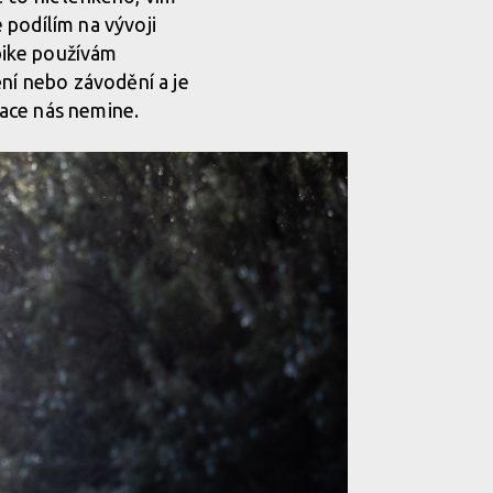
e podílím na vývoji
bike používám
ění nebo závodění a je
ikace nás nemine.