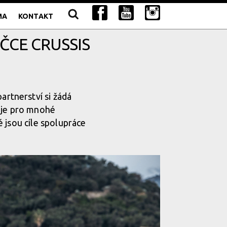
MA
KONTAKT
ČCE CRUSSIS
partnerství si žádá
s je pro mnohé
 jsou cíle spolupráce