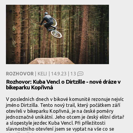
ROZHOVOR
| KELI | 14.9.23 |
13
Rozhovor: Kuba Vencl o Dirtzille - nové dráze v
bikeparku Kopřivná
V posledních dnech v bikové komunitě rezonuje nejvíc
jméno Dirtzilla. Tento nový trail, který počátkem září
otevřeli v bikeparku Kopřivná, je na české poměry
jednoznačně unikátní. Jeho otcem je český elitní dirtař
a slopestyle jezdec Kuba Vencl. Při příležitosti
slavnostního otevření jsem se vyptat na vše co se