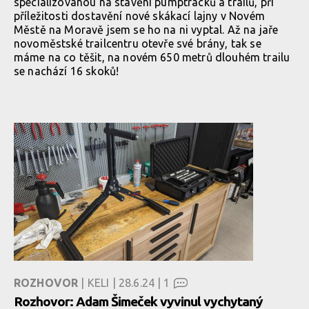
specializovanou na stavění pumptracků a trailů, při
příležitosti dostavění nové skákací lajny v Novém
Městě na Moravě jsem se ho na ni vyptal. Až na jaře
novoměstské trailcentru otevře své brány, tak se
máme na co těšit, na novém 650 metrů dlouhém trailu
se nachází 16 skoků!
ROZHOVOR
| KELI | 28.6.24 |
1
Rozhovor: Adam Šimeček vyvinul vychytaný