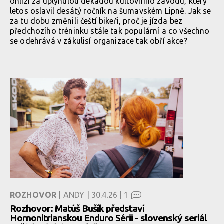
ohlíží za uplynulou dekádou kultovního závodu, který
letos oslavil desátý ročník na šumavském Lipně. Jak se
za tu dobu změnili čeští bikeři, proč je jízda bez
předchozího tréninku stále tak populární a co všechno
se odehrává v zákulisí organizace tak obří akce?
ROZHOVOR
| ANDY | 30.4.26 |
1
Rozhovor: Matúš Bušík představí
Hornonitrianskou Enduro Sérii - slovenský seriál