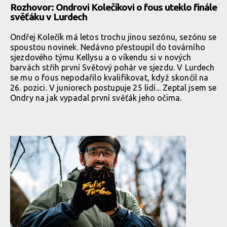
Rozhovor: Ondrovi Kolečíkovi o fous uteklo finále
svěťáku v Lurdech
Ondřej Kolečík má letos trochu jinou sezónu, sezónu se
spoustou novinek. Nedávno přestoupil do továrního
sjezdového týmu Kellysu a o víkendu si v nových
barvách střih první Světový pohár ve sjezdu. V Lurdech
se mu o fous nepodařilo kvalifikovat, když skončil na
26. pozici. V juniorech postupuje 25 lidí... Zeptal jsem se
Ondry na jak vypadal první svěťák jeho očima.