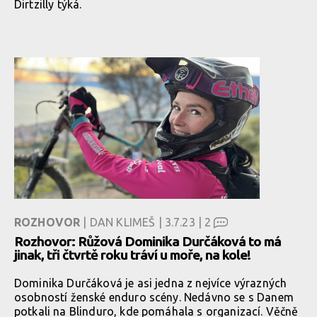
Dirtzilly týká.
ROZHOVOR
| DAN KLIMEŠ | 3.7.23 |
2
Rozhovor: Růžová Dominika Durčáková to má
jinak, tři čtvrtě roku tráví u moře, na kole!
Dominika Durčáková je asi jedna z nejvíce výrazných
osobností ženské enduro scény. Nedávno se s Danem
potkali na Blinduro, kde pomáhala s organizací. Věčně