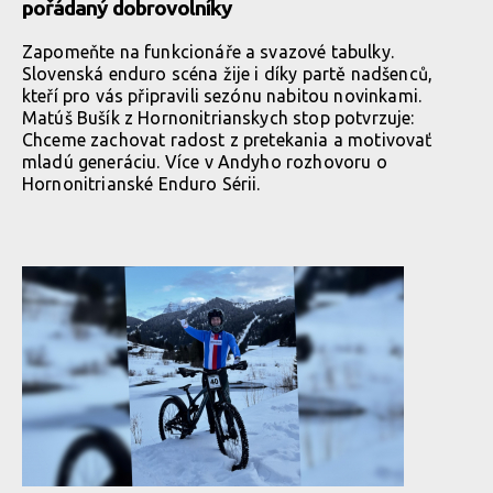
pořádaný dobrovolníky
Zapomeňte na funkcionáře a svazové tabulky.
Slovenská enduro scéna žije i díky partě nadšenců,
kteří pro vás připravili sezónu nabitou novinkami.
Matúš Bušík z Hornonitrianskych stop potvrzuje:
Chceme zachovat radost z pretekania a motivovať
mladú generáciu. Více v Andyho rozhovoru o
Hornonitrianské Enduro Sérii.