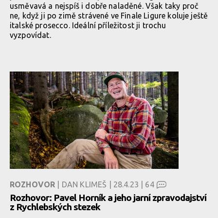
usměvavá a nejspíš i dobře naladěné. Však taky proč
ne, když ji po zimě strávené ve Finale Ligure koluje ještě
italské prosecco. Ideální příležitost ji trochu
vyzpovídat.
ROZHOVOR
| DAN KLIMEŠ | 28.4.23 |
64
Rozhovor: Pavel Horník a jeho jarní zpravodajství
z Rychlebských stezek