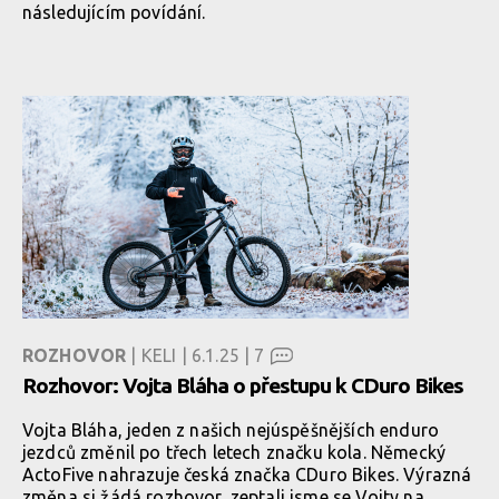
následujícím povídání.
ROZHOVOR
| KELI | 6.1.25 |
7
Rozhovor: Vojta Bláha o přestupu k CDuro Bikes
Vojta Bláha, jeden z našich nejúspěšnějších enduro
jezdců změnil po třech letech značku kola. Německý
ActoFive nahrazuje česká značka CDuro Bikes. Výrazná
změna si žádá rozhovor, zeptali jsme se Vojty na