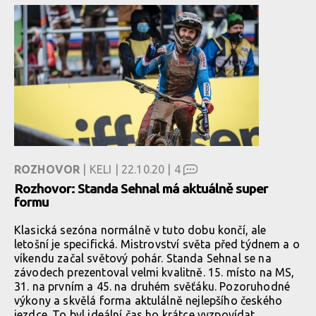
ROZHOVOR
| KELI | 22.10.20 |
4
Rozhovor: Standa Sehnal má aktuálně super
formu
Klasická sezóna normálně v tuto dobu končí, ale
letošní je specifická. Mistrovství světa před týdnem a o
víkendu začal světový pohár. Standa Sehnal se na
závodech prezentoval velmi kvalitně. 15. místo na MS,
31. na prvním a 45. na druhém svěťáku. Pozoruhodné
výkony a skvělá forma aktulálně nejlepšího českého
jezdce. To byl ideální čas ho krátce vyzpovídat.