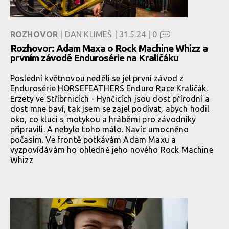
ROZHOVOR
| DAN KLIMEŠ | 31.5.24 |
0
Rozhovor: Adam Maxa o Rock Machine Whizz a
prvním závodě Endurosérie na Kraličáku
Poslední květnovou neděli se jel první závod z
Endurosérie HORSEFEATHERS Enduro Race Kraličák.
Erzety ve Stříbrnicích - Hynčicích jsou dost přírodní a
dost mne baví, tak jsem se zajel podívat, abych hodil
oko, co kluci s motykou a hráběmi pro závodníky
připravili. A nebylo toho málo. Navíc umocněno
počasím. Ve frontě potkávám Adam Maxu a
vyzpovídávám ho ohledně jeho nového Rock Machine
Whizz