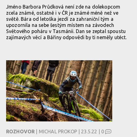
Jméno Barbora Průdková není zde na dolekopcom
zcela známé, ostatně i v ČR je známé méně než ve
světě. Bára od letoška jezdí za zahraniční tým a
upozornila na sebe šestým místem na závodech
Světového poháru v Tasmánii. Dan se zeptal spoustu
zajímavých věcí a Bářiny odpovědi by ti neměly utéct.
ROZHOVOR
| MICHAL PROKOP | 23.5.22 |
0