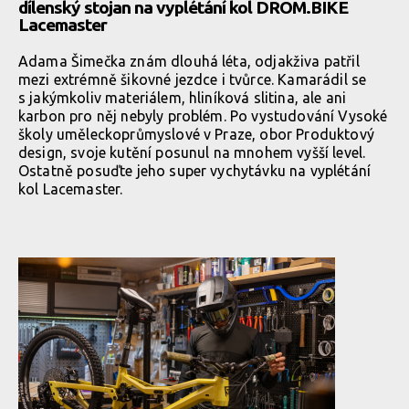
dílenský stojan na vyplétání kol DROM.BIKE
Lacemaster
Adama Šimečka znám dlouhá léta, odjakživa patřil
mezi extrémně šikovné jezdce i tvůrce. Kamarádil se
s jakýmkoliv materiálem, hliníková slitina, ale ani
karbon pro něj nebyly problém. Po vystudování Vysoké
školy uměleckoprůmyslové v Praze, obor Produktový
design, svoje kutění posunul na mnohem vyšší level.
Ostatně posuďte jeho super vychytávku na vyplétání
kol Lacemaster.