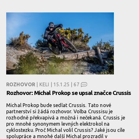
ROZHOVOR
| KELI | 15.1.25 |
67
Rozhovor: Michal Prokop se upsal značce Crussis
Michal Prokop bude sedlat Crussis. Tato nové
partnerství si žádá rozhovor. Volba Crussisu je
rozhodně překvapivá a možná i nečekaná. Crussis je
pro mnohé synonymem levných elektrokol na
cyklostezku. Proč Michal volil Crussis? Jaké jsou cíle
spolupráce a mnohé další Michal prozradil v