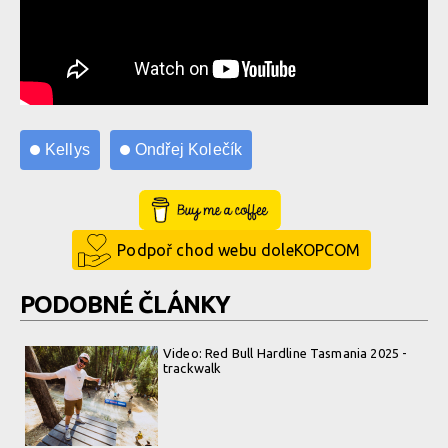
Kellys
Ondřej Kolečík
Buy Me a Coffee
Podpoř chod webu doleKOPCOM
PODOBNÉ ČLÁNKY
Video: Red Bull Hardline Tasmania 2025 -
trackwalk