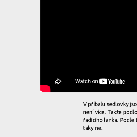
V příbalu sedlovky js
není více. Takže podl
řadícího lanka. Podle
taky ne.