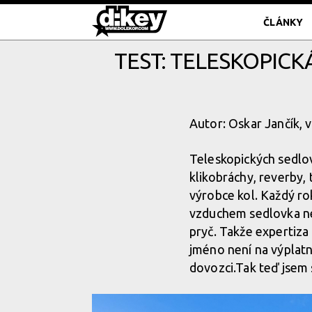
ČLÁNKY
TEST: TELESKOPICKÁ
Autor: Oskar Jančík, 
Teleskopických sedlo
klikobráchy, reverby
výrobce kol. Každý rok
vzduchem sedlovka neus
pryč. Takže expertiza
jméno není na výplatn
dovozci.Tak teď jsem 