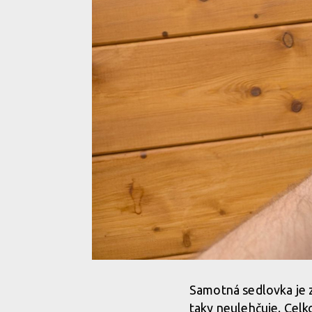
Samotná sedlovka je z
taky neulehčuje. Celk