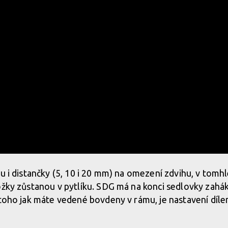
ou i distančky (5, 10 i 20 mm) na omezení zdvihu, v tomh
ožky zůstanou v pytlíku. SDG má na konci sedlovky zahá
 toho jak máte vedené bovdeny v rámu, je nastavení díl