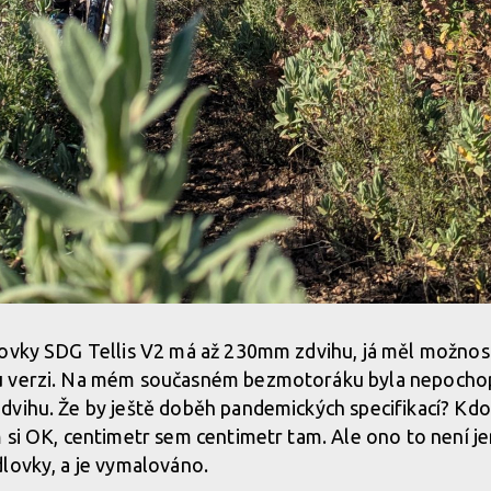
lovky SDG Tellis V2 má až 230mm zdvihu, já měl možnost
 verzi. Na mém současném bezmotoráku byla nepochopi
vihu. Že by ještě doběh pandemických specifikací? Kdo 
 si OK, centimetr sem centimetr tam. Ale ono to není j
dlovky, a je vymalováno.