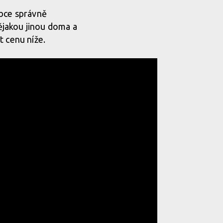
obce správně
ějakou jinou doma a
t cenu níže.