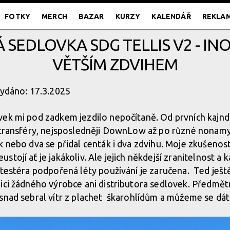
FOTKY
MERCH
BAZAR
KURZY
KALENDÁŘ
REKLA
 SEDLOVKA SDG TELLIS V2 - IN
VĚTŠÍM ZDVIHEM
vydáno: 17.3.2025
vek mi pod zadkem jezdilo nepočítaně. Od prvních kajnd
, transféry, nejsposledněji DownLow až po různé nonam
 nebo dva se přidal centák i dva zdvihu. Moje zkušenost j
tojí ať je jakákoliv. Ale jejich někdejší zranitelnost a k
 testéra podpořená léty používání je zaručena. Ted ješt
ici žádného výrobce ani distributora sedlovek. Předmět
snad sebral vítr z plachet škarohlídům a můžeme se dát