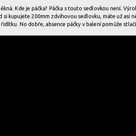
pěkná. Kde je páčka? Páčka s touto sedlovkou není. Výr
d si kupujete 200mm zdvihovou sedlovku, máte už asi n
řidítku. No dobře, absence páčky v balení pomůže stlači