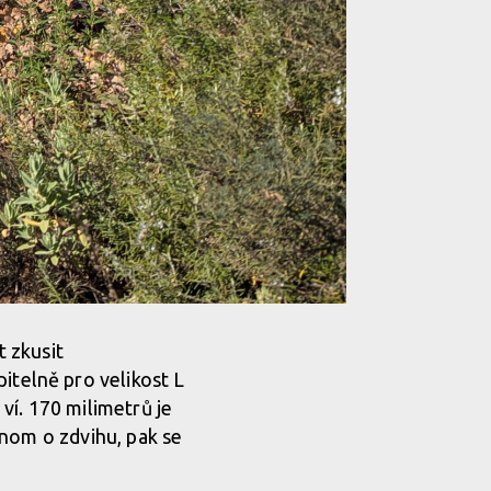
 zkusit
telně pro velikost L
ví. 170 milimetrů je
enom o zdvihu, pak se