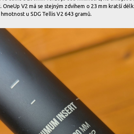
ř. OneUp V2 má se stejným zdvihem o 23 mm kratší délku
la hmotnost u SDG Tellis V2 643 gramů.