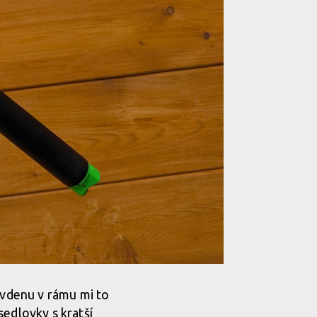
bovdenu v rámu mi to
sedlovky s kratší