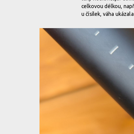
celkovou délkou, nap
u čísílek, váha ukáza