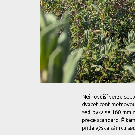
Nejnovější verze sed
dvaceticentimetrovou
sedlovka se 160 mm zd
přece standard. Říkám
přidá výška zámku se