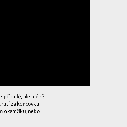
le případě, ale méně
knutí za koncovku
em okamžiku, nebo