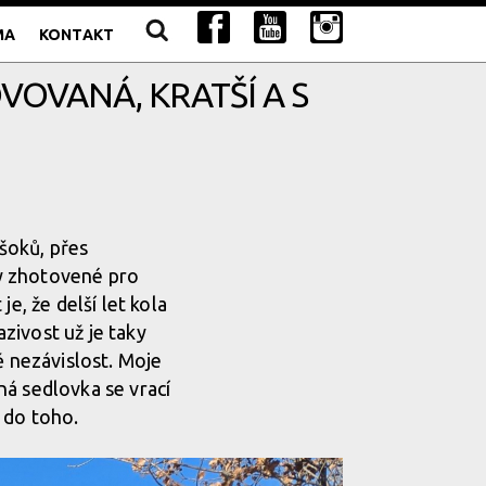
MA
KONTAKT
OVOVANÁ, KRATŠÍ A S
šoků, přes
y zhotovené pro
e, že delší let kola
azivost už je taky
ě nezávislost. Moje
ná sedlovka se vrací
 do toho.