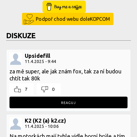
Buy Me a Coffee
Podpoř chod webu doleKOPCOM
DISKUZE
Upsidefill
11.4.2025 - 9:44
za mě super, ale jak znám fox, tak za ní budou
chtít tak 80k
7
0
REAGUJ
K2 (K2 (a) k2.cz)
11.4.2025 - 10:06
Na motorkách mají tyhle vidle horní brýle a tím