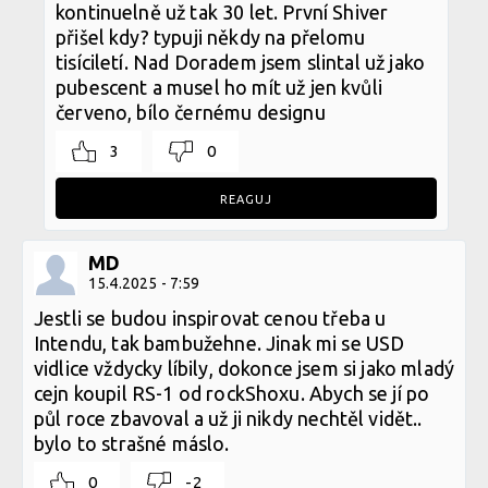
kontinuelně už tak 30 let. První Shiver
přišel kdy? typuji někdy na přelomu
tisíciletí. Nad Doradem jsem slintal už jako
pubescent a musel ho mít už jen kvůli
červeno, bílo černému designu
3
0
REAGUJ
MD
15.4.2025 - 7:59
Jestli se budou inspirovat cenou třeba u
Intendu, tak bambužehne. Jinak mi se USD
vidlice vždycky líbily, dokonce jsem si jako mladý
cejn koupil RS-1 od rockShoxu. Abych se jí po
půl roce zbavoval a už ji nikdy nechtěl vidět..
bylo to strašné máslo.
0
-2