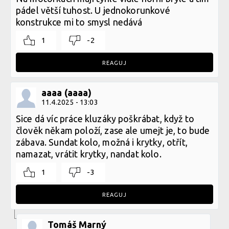
pádel větší tuhost. U jednokorunkové
konstrukce mi to smysl nedává
1
-2
REAGUJ
aaaa (aaaa)
11.4.2025 - 13:03
Sice dá víc práce kluzáky poškrábat, když to
člověk někam položí, zase ale umejt je, to bude
zábava. Sundat kolo, možná i krytky, otřít,
namazat, vrátit krytky, nandat kolo.
1
-3
REAGUJ
Tomáš Marný