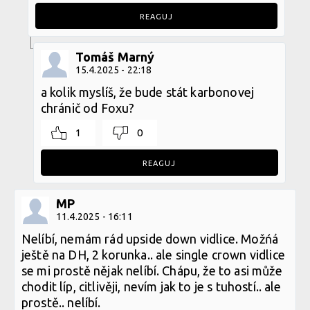
REAGUJ
Tomáš Marný
15.4.2025 - 22:18
a kolik myslíš, že bude stát karbonovej
chránič od Foxu?
1
0
REAGUJ
MP
11.4.2025 - 16:11
Nelíbí, nemám rád upside down vidlice. Možńá
ještě na DH, 2 korunka.. ale single crown vidlice
se mi prostě nějak nelíbí. Chápu, že to asi může
chodit líp, citlivěji, nevím jak to je s tuhostí.. ale
prostě.. nelíbí.