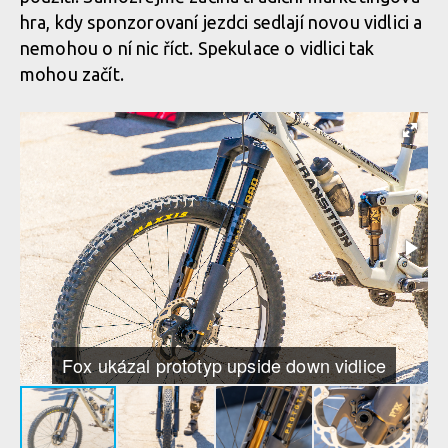
hra, kdy sponzorovaní jezdci sedlají novou vidlici a
nemohou o ní nic říct. Spekulace o vidlici tak
mohou začít.
Fox ukázal prototyp upside down vidlice