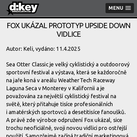
MENU
FOX UKÁZAL PROTOTYP UPSIDE DOWN
VIDLICE
Autor: Keli, vydáno: 11.4.2025
Sea Otter Classic je velký cyklistický a outdoorový
sportovní festival a výstava, která se každoročně
na jaře koná v areálu WeatherTech Raceway
Laguna Seca v Monterey v Kalifornii a je
považována za největší cyklistický festival na
světě, který přitahuje tisíce profesionálních
i amatérských sportovců a desetitisíce fanoušků.
A právě zde výrobce odpružení Fox ukázal, sice
trochu neoficiálně, svoji novou vidlici pro ostřejší
použití. Samozřejmě začíná tradiční marketingová