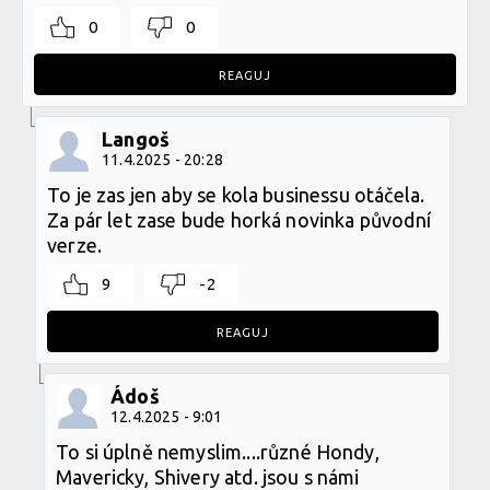
0
0
REAGUJ
Langoš
11.4.2025 - 20:28
To je zas jen aby se kola businessu otáčela.
Za pár let zase bude horká novinka původní
verze.
9
-2
REAGUJ
Ádoš
12.4.2025 - 9:01
To si úplně nemyslim....různé Hondy,
Mavericky, Shivery atd. jsou s námi