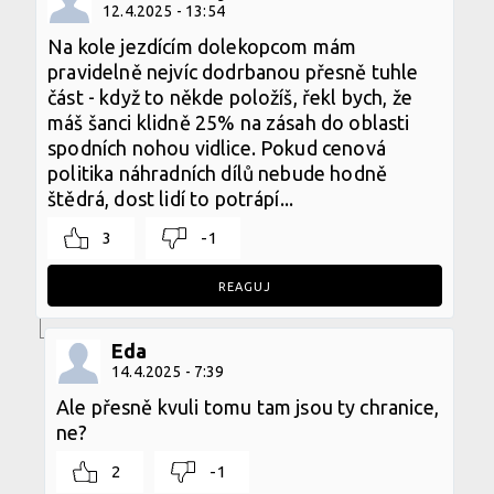
12.4.2025 - 13:54
Na kole jezdícím dolekopcom mám
pravidelně nejvíc dodrbanou přesně tuhle
část - když to někde položíš, řekl bych, že
máš šanci klidně 25% na zásah do oblasti
spodních nohou vidlice. Pokud cenová
politika náhradních dílů nebude hodně
štědrá, dost lidí to potrápí...
3
-1
REAGUJ
Eda
14.4.2025 - 7:39
Ale přesně kvuli tomu tam jsou ty chranice,
ne?
2
-1