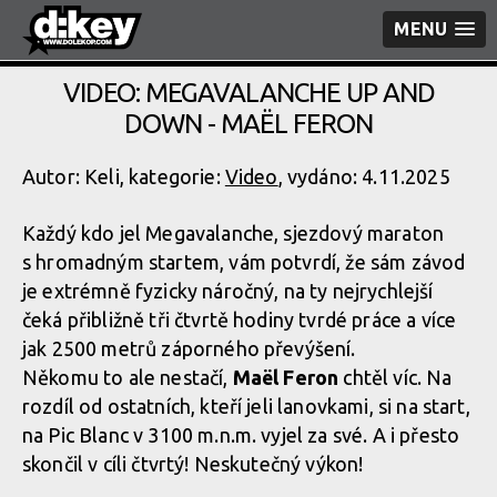
MENU
VIDEO: MEGAVALANCHE UP AND
DOWN - MAËL FERON
Autor: Keli, kategorie:
Video
, vydáno: 4.11.2025
Každý kdo jel Megavalanche, sjezdový maraton
s hromadným startem, vám potvrdí, že sám závod
je extrémně fyzicky náročný, na ty nejrychlejší
čeká přibližně tři čtvrtě hodiny tvrdé práce a více
jak 2500 metrů záporného převýšení.
Někomu to ale nestačí,
Maël Feron
chtěl víc. Na
rozdíl od ostatních, kteří jeli lanovkami, si na start,
na Pic Blanc v 3100 m.n.m. vyjel za své. A i přesto
skončil v cíli čtvrtý! Neskutečný výkon!