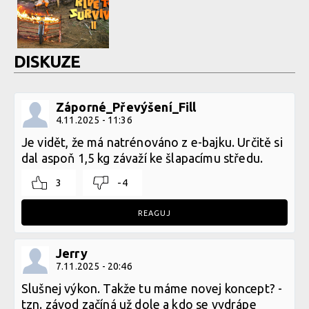
DISKUZE
Záporné_Převýšení_Fill
4.11.2025 - 11:36
Je vidět, že má natrénováno z e-bajku. Určitě si
dal aspoň 1,5 kg závaží ke šlapacímu středu.
3
-4
REAGUJ
Jerry
7.11.2025 - 20:46
Slušnej výkon. Takže tu máme novej koncept? -
tzn. závod začíná už dole a kdo se vydrápe