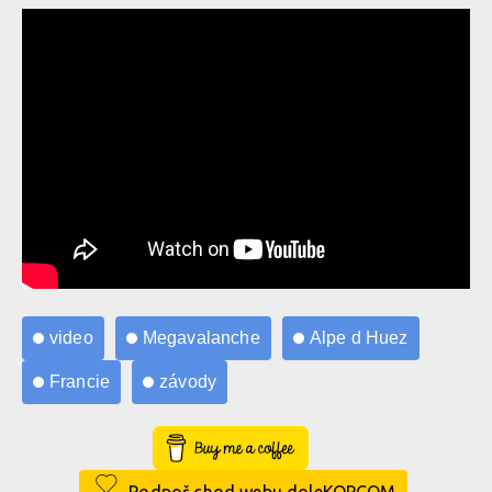
video
Megavalanche
Alpe d Huez
Francie
závody
Buy Me a Coffee
Podpoř chod webu doleKOPCOM