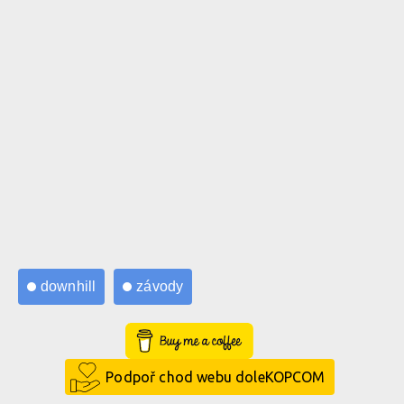
downhill
závody
Buy Me a Coffee
Podpoř chod webu doleKOPCOM