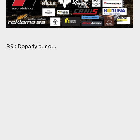
Pozvánka na Vesnickey World Cup: MAKOVKA CUP 2026 se
pojede v dubnu
P.S.: Dopady budou.