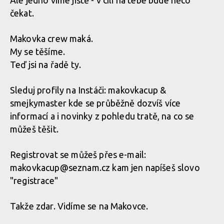
Ale jedno víme jistě - v cíli na tebe bude něco
čekat.
Makovka crew maká.
My se těšíme.
Teď jsi na řadě ty.
Sleduj profily na Instáči: makovkacup &
smejkymaster kde se průběžně dozvíš více
informací a i novinky z pohledu tratě, na co se
můžeš těšit.
Registrovat se můžeš přes e-mail:
makovkacup@seznam.cz kam jen napíšeš slovo
"registrace"
Takže zdar. Vidíme se na Makovce.