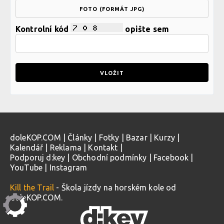
FOTO (FORMÁT JPG)
Kontrolní kód
opište sem
doleKOP.COM
|
Články
|
Fotky
|
Bazar
|
Kurzy
|
Kalendář
|
Reklama
|
Kontakt
|
Podporuj d:key
|
Obchodní podmínky
|
Facebook
|
YouTube
|
Instagram
Kill the Trail
- Škola jízdy na horském kole od
doleKOP.COM.