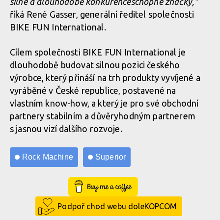
silné
a dlouhodobě konkurenceschopné značky,"
říká René Gasser, generální ředitel společnosti
BIKE FUN International.
Cílem společnosti BIKE FUN International je
dlouhodobě budovat silnou pozici českého
výrobce, který přináší na trh produkty vyvíjené a
vyráběné v České republice, postavené na
vlastním know-how, a který je pro své obchodní
partnery stabilním a důvěryhodným partnerem
s jasnou vizí dalšího rozvoje.
Rock Machine
Superior
Buy Me a Coffee
Podpoř chod webu doleKOPCOM