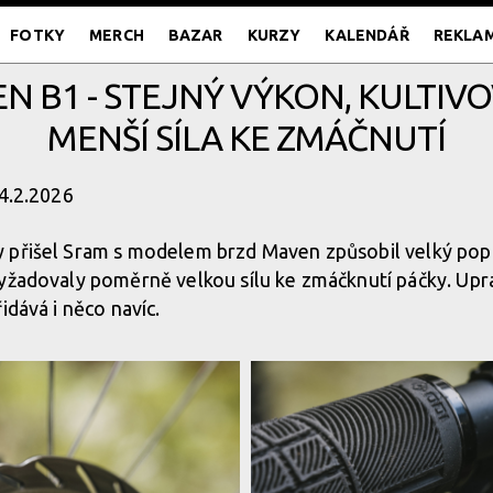
FOTKY
MERCH
BAZAR
KURZY
KALENDÁŘ
REKLA
 B1 - STEJNÝ VÝKON, KULTIV
MENŠÍ SÍLA KE ZMÁČNUTÍ
24.2.2026
 přišel Sram s modelem brzd Maven způsobil velký popra
vyžadovaly poměrně velkou sílu ke zmáčknutí páčky. U
idává i něco navíc.