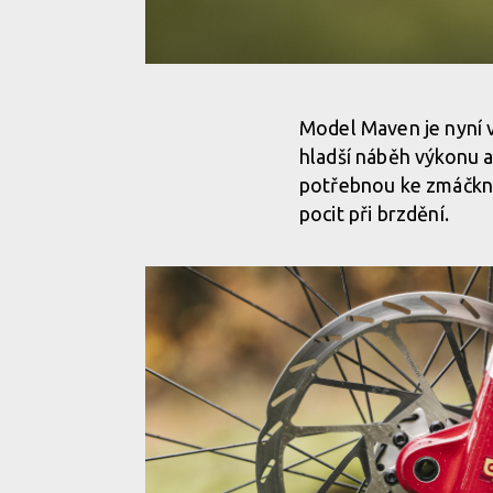
Sram Maven B1 - stejný výkon, kultivovanější dávko
Model Maven je nyní
hladší náběh výkonu a
Sram Maven B1 - stejný výkon, kultivovanější dávko
potřebnou ke zmáčknu
pocit při brzdění.
Sram Maven B1 - stejný výkon, kultivovanější dávko