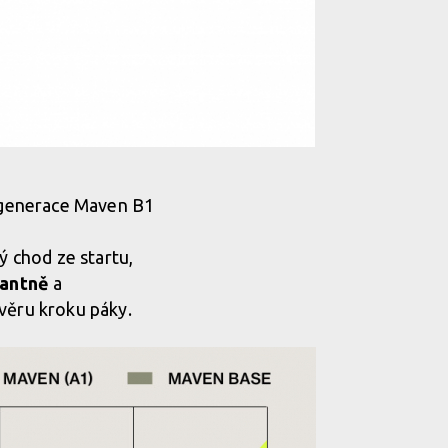
 generace Maven B1
ý chod ze startu,
tantně
a
ávěru kroku páky.