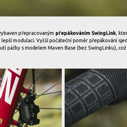
vání a menší síla ke zmáčnutí
 vybaven přepracovaným
přepákováním SwingLink
, kt
 lepší modulaci. Vyšší počáteční poměr přepákování sjed
vání a menší síla ke zmáčnutí
tí páčky s modelem Maven Base (bez SwingLinku), což v
vání a menší síla ke zmáčnutí