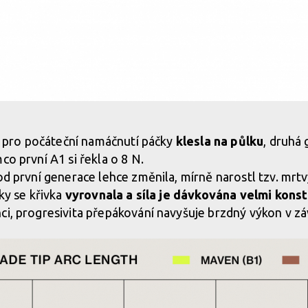
vání a menší síla ke zmáčnutí
 pro počáteční namáčnutí páčky
klesla na půlku
, druhá
co první A1 si řekla o 8 N.
vání a menší síla ke zmáčnutí
od první generace lehce změnila, mírně narostl tzv. mrtv
vky se křivka
vyrovnala a síla je dávkována velmi kons
ci, progresivita přepákování navyšuje brzdný výkon v z
vání a menší síla ke zmáčnutí