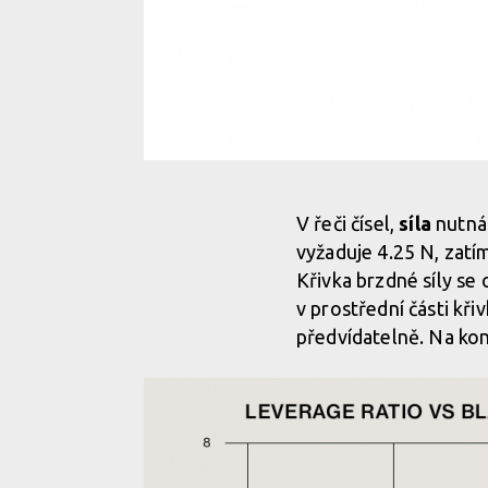
Sram Maven B1 - stejný výkon, kultivovanější dávko
V řeči čísel,
síla
nutná
vyžaduje 4.25 N, zatím
Sram Maven B1 - stejný výkon, kultivovanější dávko
Křivka brzdné síly se 
v prostřední části kři
předvídatelně. Na kon
Sram Maven B1 - stejný výkon, kultivovanější dávko