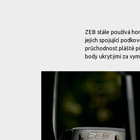
ZEB stále používá ho
jejich spojující podko
průchodnost pláště př
body ukrytými za vym