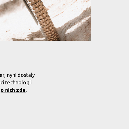
r, nyní dostaly
cí technologii
e
o nich zde
.