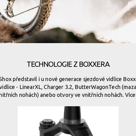
TECHNOLOGIE Z BOXXERA
hox představil i u nové generace sjezdové vidlice Boxxe
idlice - LinearXL, Charger 3.2, ButterWagonTech (maza
nitřních nohách) anebo otvory ve vnitřních nohách. Víc