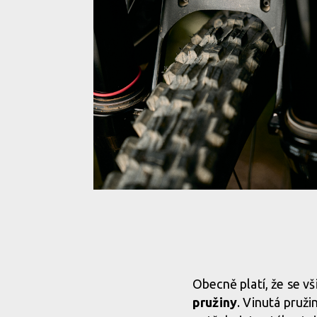
Vyzkoušeno: nový Rock Shox ZEB - nabídne
neskutečnou linearitu a citlivost
Vyzkoušeno: nový Rock Shox ZEB - nabídne
Obecně platí, že se v
neskutečnou linearitu a citlivost
pružiny
. Vinutá pruži