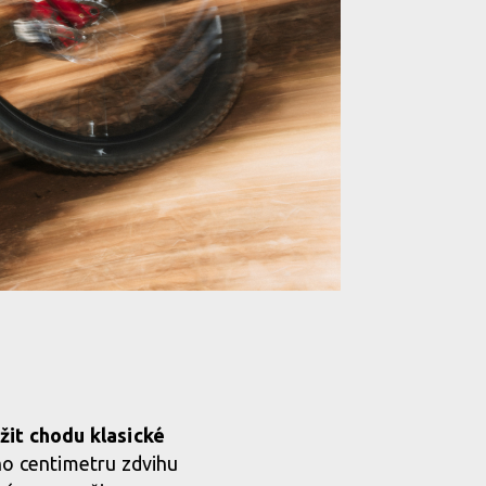
livost
livost
ížit chodu klasické
ího centimetru zdvihu
livost