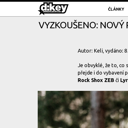
ČLÁNKY
VYZKOUŠENO: NOVÝ R
Autor: Keli, vydáno: 
Je obvyklé, že to, co
přejde i do vybavení 
Rock Shox ZEB
či
Lyr