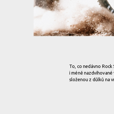
To, co nedávno Rock S
i méně nazdvihované v
složenou z důlků na v