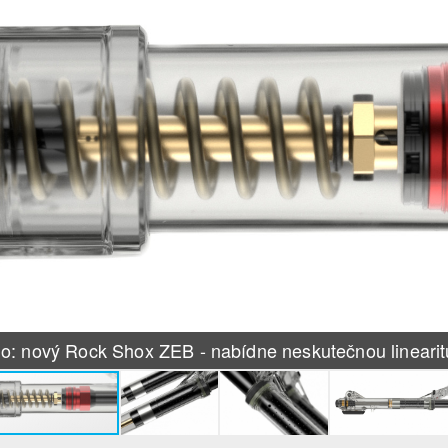
: nový Rock Shox ZEB - nabídne neskutečnou linearitu 