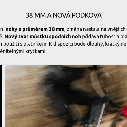
38 MM A NOVÁ PODKOVA
rní
nohy s průměrem 38 mm
, změna nastala na vnějších
vě.
Nový tvar můstku spodních noh
přidává tuhost a hl
i použití s blatníkem. K dispozici bude dlouhý, krátký n
ěnitelnými krytkami.