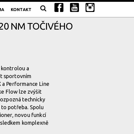
MA
KONTAKT
120 NM TOČIVÉHO
u kontrolou a
et sportovním
X a Performance Line
e Flow lze zvýšit
 rozpozná technicky
e to potřeba. Spolu
ioner, novou funkcí
 výsledkem komplexně