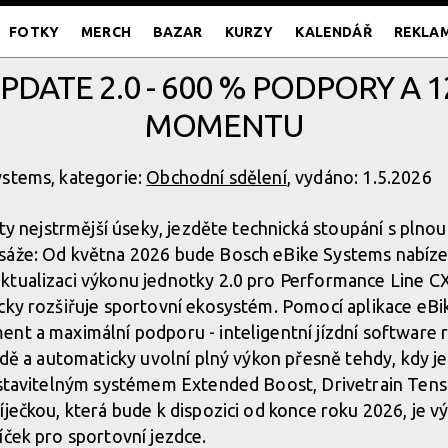
FOTKY
MERCH
BAZAR
KURZY
KALENDÁŘ
REKLA
DATE 2.0 - 600 % PODPORY A 
MOMENTU
ystems, kategorie:
Obchodní sdělení
, vydáno: 1.5.2026
 ty nejstrmější úseky, jezděte technická stoupání s plno
sáže: Od května 2026 bude Bosch eBike Systems nabíz
ktualizaci výkonu jednotky 2.0 pro Performance Line C
cky rozšiřuje sportovní ekosystém. Pomocí aplikace eBik
nt a maximální podporu - inteligentní jízdní software
ízdě a automaticky uvolní plný výkon přesně tehdy, kdy j
astavitelným systémem Extended Boost, Drivetrain Tens
íječkou, která bude k dispozici od konce roku 2026, je
íček pro sportovní jezdce.