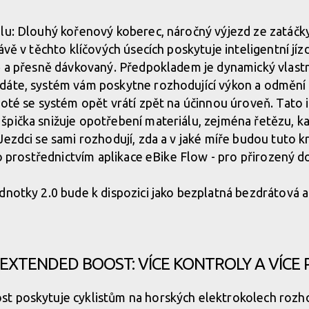
m točivého momentu
lu: Dlouhý kořenový koberec, náročný výjezd ze zatáčk
ávě v těchto klíčových úsecích poskytuje inteligentní jí
m točivého momentu
ě a přesně dávkovaný. Předpokladem je dynamický vlastn
dáte, systém vám poskytne rozhodující výkon a odmění
poté se systém opět vrátí zpět na účinnou úroveň. Tato i
pička snižuje opotřebení materiálu, zejména řetězu, k
Jezdci se sami rozhodují, zda a v jaké míře budou tuto
to prostřednictvím aplikace eBike Flow - pro přirozený d
dnotky 2.0 bude k dispozici jako bezplatná bezdrátová 
EXTENDED BOOST: VÍCE KONTROLY A VÍCE
 poskytuje cyklistům na horských elektrokolech rozhod