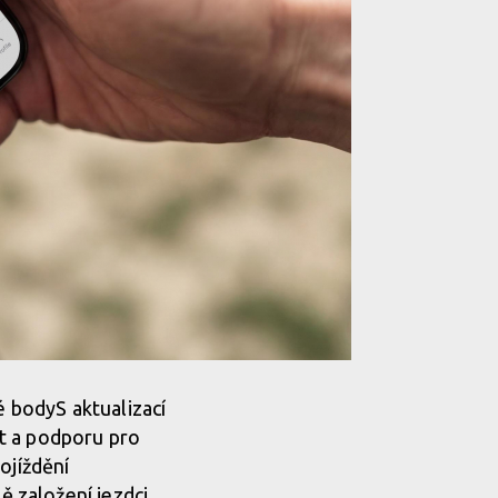
é bodyS aktualizací
t a podporu pro
ojíždění
 založení jezdci