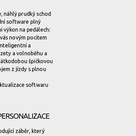
y, náhlý prudký schod
zdní software plný
í výkon na pedálech:
 vás novým pocitem
nteligentní a
azety a volnoběhu a
 krátkodobou špičkovou
ojem z jízdy s plnou
aktualizace softwaru
 PERSONALIZACE
ující záběr, který