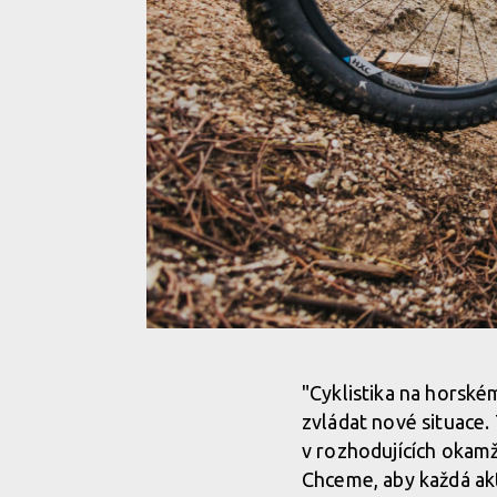
Bosch Power Update 2.0 - 600 % podpory a 120 N
"Cyklistika na horské
zvládat nové situace.
Bosch Power Update 2.0 - 600 % podpory a 120 N
v rozhodujících okamž
Chceme, aby každá aktu