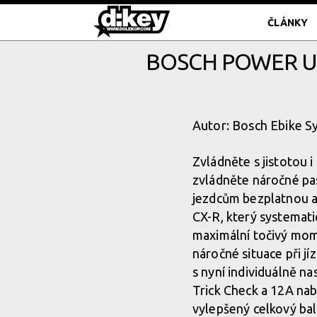
ČLÁNKY
BOSCH POWER UP
Autor: Bosch Ebike S
Zvládněte s jistotou i
zvládněte náročné pa
jezdcům bezplatnou a
CX-R, který systemati
maximální točivý mome
náročné situace při j
s nyní individuálně n
Trick Check a 12A nab
vylepšený celkový bal