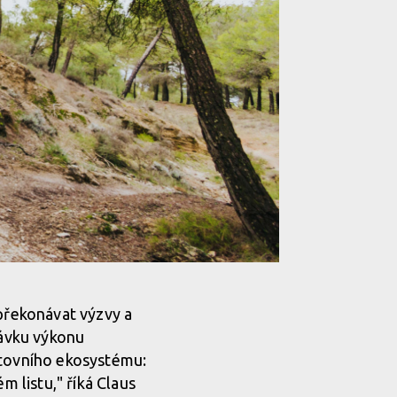
 překonávat výzvy a
dávku výkonu
rtovního ekosystému:
m listu," říká Claus