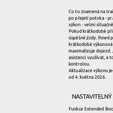
Bosch Power Update 2.0 - 600 % podpory a 120 N
Co to znamená na trai
po přejetí potoka - pr
Bosch Power Update 2.0 - 600 % podpory a 120 N
výkon - velmi situačn
Pokud krátkodobě při
úspěšné jízdy. Ihned 
krátkodobá výkonová š
maximalizuje dojezd. 
asistenci využívat, a 
kontrolou.
Aktualizace výkonu je
od 4. května 2026.
NASTAVITELNÝ 
Funkce Extended Boost