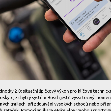
dnotky 2.0: situační špičkový výkon pro klíčové technick
poskytuje chytrý systém Bosch ještě vyšší točivý momen
mých trailech, při zdolávání vysokých schodů nebo při pr
h zatáček. Pomocí aplikace eBike Flow mohou sportovně