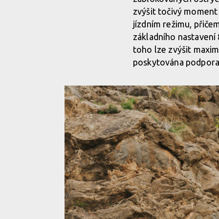
zvýšit točivý moment
jízdním režimu, přiče
základního nastavení 
toho lze zvýšit maximá
poskytována podpora