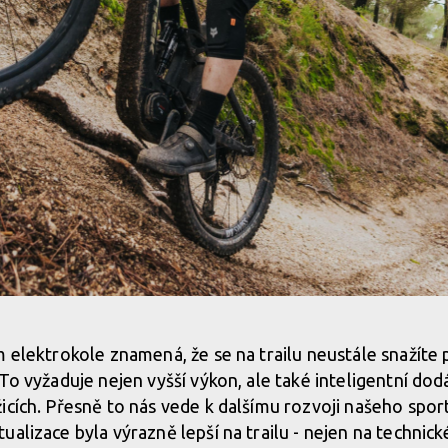
m točivého momentu
m elektrokole znamená, že se na trailu neustále snažíte
 To vyžaduje nejen vyšší výkon, ale také inteligentní do
m točivého momentu
icích. Přesně to nás vede k dalšímu rozvoji našeho spo
alizace byla výrazně lepší na trailu - nejen na technické