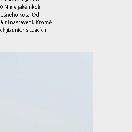
20 Nm v jakémkoli
lušného kola. Od
uální nastavení. Kromě
h jízdních situacích