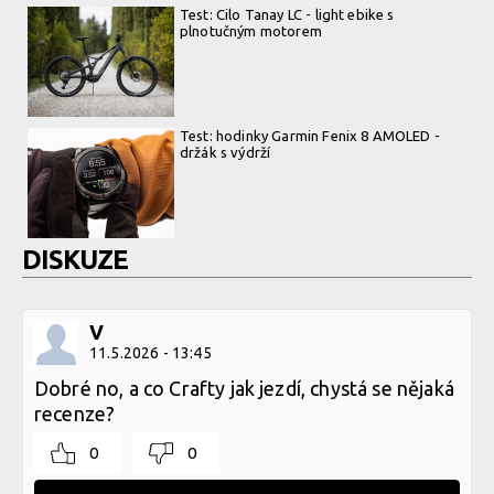
Test: Cilo Tanay LC - light ebike s
plnotučným motorem
Test: hodinky Garmin Fenix 8 AMOLED -
držák s výdrží
DISKUZE
V
11.5.2026 - 13:45
Dobré no, a co Crafty jak jezdí, chystá se nějaká
recenze?
0
0