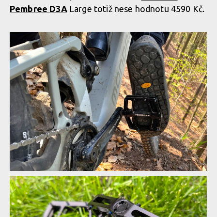
Pembree D3A
Large totiž nese hodnotu 4590 Kč.
Pembree D3A Large - britská preciznost s nekompromisním
gripem
Pembree D3A Large - britská preciznost s nekompromisním
gripem
Pembree D3A Large - britská preciznost s nekompromisním
gripem