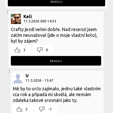
REAGUJ
Keli
11.5.2026 000 14:35
Crafty jezdí velmi dobře. Nad recenzí jsem
zatím neuvažoval (jde o moje vlastní kolo),
byl by zájem?
3
0
REAGUJ
V
11.5.2026 - 15:47
Mě by to určo zajímalo, jednu také vlastním
cca rok a připadá mi skvělá, ale nemám
zdaleka takové srovnání jako ty.
2
-1