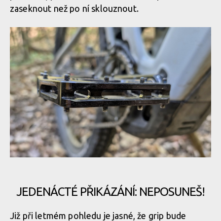
zaseknout než po ní sklouznout.
Pembree D3A Large - britská preciznost s nekompromisním
gripem
Pembree D3A Large - britská preciznost s nekompromisním
gripem
Pembree D3A Large - britská preciznost s nekompromisním
gripem
JEDENÁCTÉ PŘIKÁZÁNÍ: NEPOSUNEŠ!
Již při letmém pohledu je jasné, že grip bude