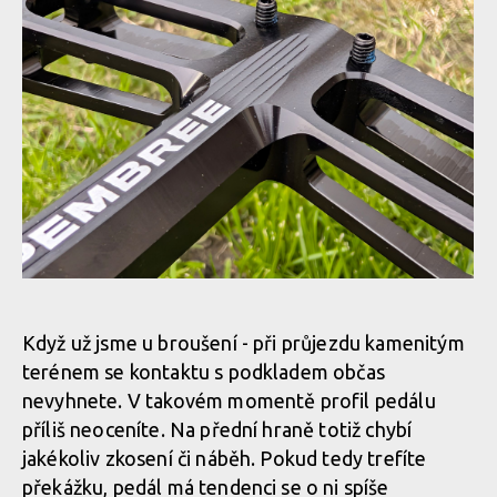
Pembree D3A Large - britská preciznost s nekompromisním
Pembree D3A Large - britská preciznost s nekompromisním
gripem
gripem
Pembree D3A Large - britská preciznost s nekompromisním
gripem
Pembree D3A Large - britská preciznost s nekompromisním
Pembree D3A Large - britská preciznost s nekompromisním
gripem
gripem
Když už jsme u broušení - při průjezdu kamenitým
terénem se kontaktu s podkladem občas
nevyhnete. V takovém momentě profil pedálu
Pembree D3A Large - britská preciznost s nekompromisním
Pembree D3A Large - britská preciznost s nekompromisním
příliš neoceníte. Na přední hraně totiž chybí
gripem
gripem
jakékoliv zkosení či náběh. Pokud tedy trefíte
překážku, pedál má tendenci se o ni spíše