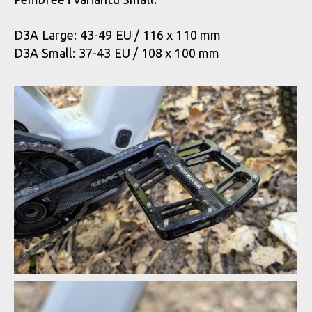
D3A Large: 43-49 EU / 116 x 110 mm
D3A Small: 37-43 EU / 108 x 100 mm
Pembree D3A Large - britská preciznost s nekompromisním
gripem