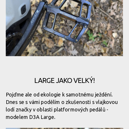
Pembree D3A Large - britská preciznost s nekompromisním
Pembree D3A Large - britská preciznost s nekompromisním
gripem
gripem
Pembree D3A Large - britská preciznost s nekompromisním
gripem
Pembree D3A Large - britská preciznost s nekompromisním
gripem
Pembree D3A Large - britská preciznost s nekompromisním
gripem
LARGE JAKO VELKÝ!
Pembree D3A Large - britská preciznost s nekompromisním
Pojďme ale od ekologie k samotnému ježdění.
gripem
Dnes se s vámi podělím o zkušenosti s vlajkovou
Pembree D3A Large - britská preciznost s nekompromisním
gripem
lodí značky v oblasti platformových pedálů -
modelem D3A Large.
Pembree D3A Large - britská preciznost s nekompromisním
gripem