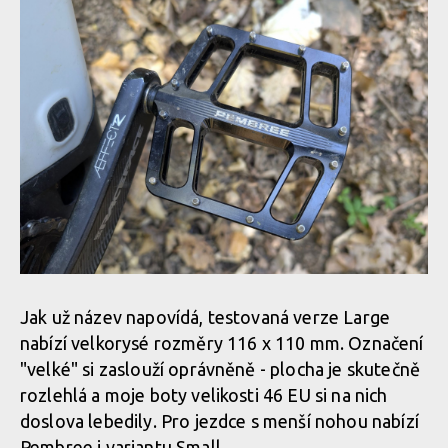
Pembree D3A Large - britská preciznost s nekompromisním
gripem
Pembree D3A Large - britská preciznost s nekompromisním
gripem
Jak už název napovídá, testovaná verze Large
nabízí velkorysé rozměry 116 x 110 mm. Označení
"velké" si zaslouží oprávněně - plocha je skutečně
rozlehlá a moje boty velikosti 46 EU si na nich
doslova lebedily. Pro jezdce s menší nohou nabízí
Pembree i variantu Small.