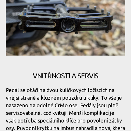
Pembree D3A Large - britská preciznost s nekompromisním
gripem
VNITŘNOSTI A SERVIS
Pedál se otáčí na dvou kuličkových ložiscích na
vnější straně a kluzném pouzdru u kliky. To vše je
nasazeno na odolné CrMo ose. Pedály jsou plně
servisovatelné, což kvituji. Menší komplikací je
však potřeba speciálního klíče pro povolení zátky
osy. Původní krytku na imbus nahradila nová, která