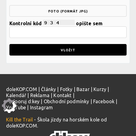
FOTO (FORMÁT JPG)
Kontrolní kód
opište sem
doleKOP.COM
|
Články
|
Fotky
|
Bazar
|
Kurzy
|
Kalendář
|
Reklama
|
Kontakt
|
Podporuj d:key
|
Obchodní podmínky
|
Facebook
|
YouTube
|
Instagram
Kill the Trail
- Škola jízdy na horském kole od
doleKOP.COM.