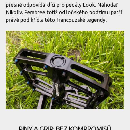
přesně odpovídá klíči pro pedály Look. Náhoda?
Nikoliv. Pembree totiž od loňského podzimu patří
právě pod křídla této francouzské legendy.
PINY A GRIP: BEZ KOMPROMISŮ