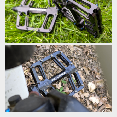
Pembree D3A Large - britská preciznost s nekompromisním
gripem
Pembree D3A Large - britská preciznost s nekompromisním
gripem
Pembree D3A Large - britská preciznost s nekompromisním
gripem
Pembree D3A Large - britská preciznost s nekompromisním
gripem
Pembree D3A Large - britská preciznost s nekompromisním
gripem
Pembree D3A Large - britská preciznost s nekompromisním
gripem
Pembree D3A Large - britská preciznost s nekompromisním
gripem
Pembree D3A Large - britská preciznost s nekompromisním