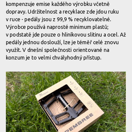
kompenzuje emise každého výrobku včetně
dopravy. Udržitelnost a recyklace zde jdou ruku
v ruce - pedály jsou z 99,9 % recyklovatelné.
Výrobce používá naprosté minimum plastů;
v podstatě jde pouze o hliníkovou slitinu a ocel. Až
pedály jednou doslouží, lze je téměř celé znovu
využít. V dnešní společnosti orientované na
konzum je to velmi chvályhodný přístup.