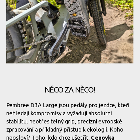
Pembree D3A Large - britská preciznost s nekompromisním
gripem
Pembree D3A Large - britská preciznost s nekompromisním
gripem
Pembree D3A Large - britská preciznost s nekompromisním
gripem
Pembree D3A Large - britská preciznost s nekompromisním
gripem
Pembree D3A Large - britská preciznost s nekompromisním
gripem
NĚCO ZA NĚCO!
Pembree D3A Large - britská preciznost s nekompromisním
Pembree D3A Large jsou pedály pro jezdce, kteří
gripem
nehledají kompromisy a vyžadují absolutní
Pembree D3A Large - britská preciznost s nekompromisním
gripem
stabilitu, neotřesitelný grip, precizní evropské
zpracování a příkladný přístup k ekologii. Koho
Pembree D3A Large - britská preciznost s nekompromisním
neosloví? Toho, kdo chce ušetřit.
Cenovka
gripem