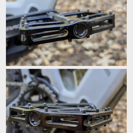
Pembree D3A Large - britská preciznost s nekompromisním
gripem
Pembree D3A Large - britská preciznost s nekompromisním
gripem
Pembree D3A Large - britská preciznost s nekompromisním
gripem
Pembree D3A Large - britská preciznost s nekompromisním
gripem
Pembree D3A Large - britská preciznost s nekompromisním
gripem
Pembree D3A Large - britská preciznost s nekompromisním
gripem