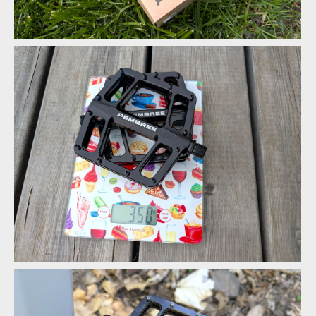
Pembree D3A Large - britská preciznost s nekompromisním
gripem
Pembree D3A Large - britská preciznost s nekompromisním
gripem
Pembree D3A Large - britská preciznost s nekompromisním
gripem
Pembree D3A Large - britská preciznost s nekompromisním
Pembree D3A Large - britská preciznost s nekompromisním
gripem
gripem