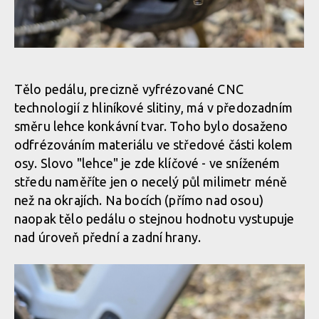
Pembree D3A Large - britská preciznost s nekompromisním
gripem
Pembree D3A Large - britská preciznost s nekompromisním
gripem
Pembree D3A Large - britská preciznost s nekompromisním
gripem
Tělo pedálu, precizně vyfrézované CNC
technologií z hliníkové slitiny, má v předozadním
směru lehce konkávní tvar. Toho bylo dosaženo
Pembree D3A Large - britská preciznost s nekompromisním
odfrézováním materiálu ve středové části kolem
gripem
Pembree D3A Large - britská preciznost s nekompromisním
gripem
osy. Slovo "lehce" je zde klíčové - ve sníženém
středu naměříte jen o necelý půl milimetr méně
než na okrajích. Na bocích (přímo nad osou)
Pembree D3A Large - britská preciznost s nekompromisním
naopak tělo pedálu o stejnou hodnotu vystupuje
gripem
nad úroveň přední a zadní hrany.
Pembree D3A Large - britská preciznost s nekompromisním
gripem