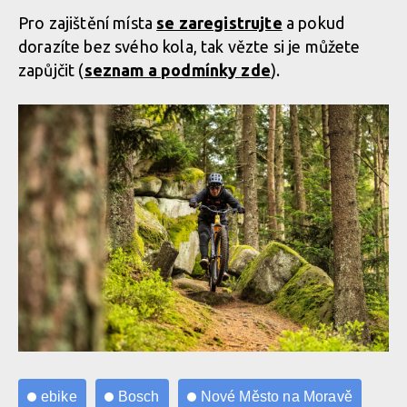
Pro zajištění místa
se zaregistrujte
a pokud
dorazíte bez svého kola, tak vězte si je můžete
zapůjčit (
seznam a podmínky zde
).
ebike
Bosch
Nové Město na Moravě