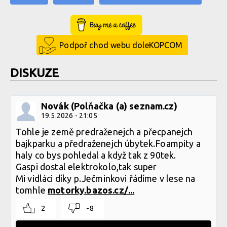
Buy Me a Coffee
Podpoř chod webu doleKOPCOM
DISKUZE
Novák (Polňačka (a) seznam.cz)
19.5.2026 - 21:05
Tohle je země predraženejch a přecpanejch
bajkparku a předraženejch úbytek.Foampity a
haly co bys pohledal a když tak z 90tek.
Gaspi dostal elektrokolo,tak super
Mi vidláci díky p.Ječminkovi řádíme v lese na
tomhle
motorky.bazos.cz/...
2
-8