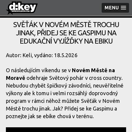
MENU
SVĚŤÁK V NOVÉM MĚSTĚ TROCHU
JINAK, PŘIDEJ SE KE GASPIMU NA
EDUKAČNÍ VYJÍŽĎKY NA EBIKU
Autor: Keli, vydáno: 18.5.2026
O následujícím víkendu se v
Novém Městě na
Moravě
odehraje Světový pohár v cross country.
Nebudou chybět špičkový závodníci, neuvěřitelné
výkony ale k tomu i velmi rozsáhlý doprovodný
program v rámci něhož můžete Svěťák v Novém
Městě trochu jinak. Jak? Přidej se ke Gaspimu a
poznejte jak se ebike chová v terénu.