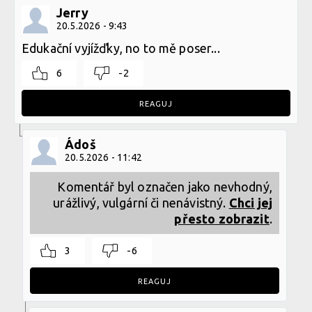
Jerry
20.5.2026 - 9:43
Edukační vyjížďky, no to mě poser...
6
-2
REAGUJ
Ádoš
20.5.2026 - 11:42
Komentář byl označen jako nevhodný,
urážlivý, vulgární či nenávistný.
Chci jej
přesto zobrazit
.
3
-6
REAGUJ