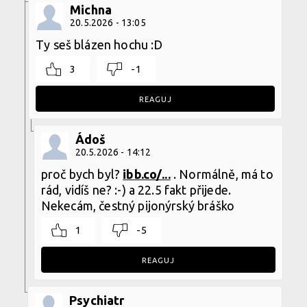
Michna
20.5.2026 - 13:05
Ty seš blázen hochu :D
3
-1
REAGUJ
Ádoš
20.5.2026 - 14:12
proč bych byl?
ibb.co/...
. Normálně, má to
rád, vidíš ne? :-) a 22.5 fakt přijede.
Nekecám, čestný pijonýrský bráško
1
-5
REAGUJ
Psychiatr