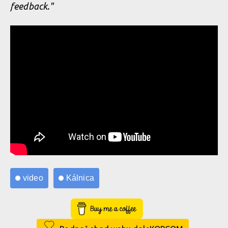
feedback."
video
Kálnica
Buy Me a Coffee