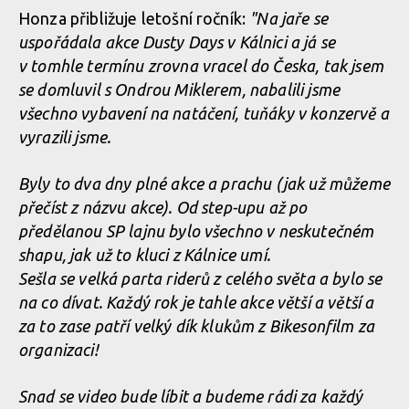
Honza přibližuje letošní ročník:
"Na jaře se
uspořádala akce Dusty Days v Kálnici a já se
v tomhle termínu zrovna vracel do Česka, tak jsem
se domluvil s Ondrou Miklerem, nabalili jsme
všechno vybavení na natáčení, tuňáky v konzervě a
vyrazili jsme.
Byly to dva dny plné akce a prachu (jak už můžeme
přečíst z názvu akce). Od step-upu až po
předělanou SP lajnu bylo všechno v neskutečném
shapu, jak už to kluci z Kálnice umí.
Sešla se velká parta riderů z celého světa a bylo se
na co dívat. Každý rok je tahle akce větší a větší a
za to zase patří velký dík klukům z Bikesonfilm za
organizaci!
Snad se video bude líbit a budeme rádi za každý