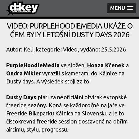
MENU
VIDEO: PURPLEHOODIEMEDIA UKÁŽE O
ČEM BYLY LETOŠNÍ DUSTY DAYS 2026
Autor: Keli, kategorie:
Video
, vydáno: 25.5.2026
PurpleHoodieMedia
ve složení
Honza Křenek
a
Ondra Mikler
vyrazili s kamerami do Kálnice na
Dusty days. A výsledek stojí za to!
Dusty Days
platí za neoficiální otvírák evropské
freeride sezóny. Koná se každoročně na jaře ve
Freeride Bikeparku Kálnica na Slovensku a je to
čistokrevná freeride session postavená na obřím
airtimu, stylu, progressu.