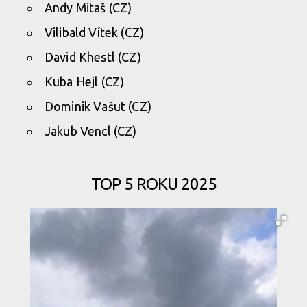
v Bikeparku
Andy Mitaš (CZ)
Kopřivná
Vilibald Vítek (CZ)
David Khestl (CZ)
Kuba Hejl (CZ)
Dominik Vašut (CZ)
Pozvánka:
Shredit Reel
Jakub Vencl (CZ)
2026 - 13. června
v Bikeparku
Kopřivná
TOP 5 ROKU 2025