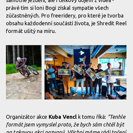
právě tím si loni Bogi získal sympatie všech
zúčastněných. Pro freeridery, pro které je tvorba
Pozvánka: Shredit Reel 2026 - 13. června
Pozvánka: Shredit Reel 2026
Pozvánka: Shredit Reel 2026
obsahu každodenní součástí života, je Shredit Reel
v Bikeparku Kopřivná
- 13. června v Bikeparku
- 13. června v Bikeparku
Pozvánka:
formát ušitý na míru.
Kopřivná
Kopřivná
Shredit Reel
2026 - 13.
června
v Bikeparku
Kopřivná
Pozvánka: Shredit Reel 2026 - 13. června
v Bikeparku Kopřivná
Pozvánka:
Shredit Reel
2026 - 13.
Pozvánka:
Pozvánka: Shredit Reel 2026 - 13. června
června
Shredit Reel
v Bikeparku Kopřivná
v Bikeparku
2026 - 13.
Organizátor akce
Kuba Vencl
k tomu říká:
"Tenhle
Kopřivná
června
formát jsem vymyslel proto, že bych sám chtěl být
v Bikeparku
Kopřivná
na takovou akci pozvaný. Všichni máme rádi točení