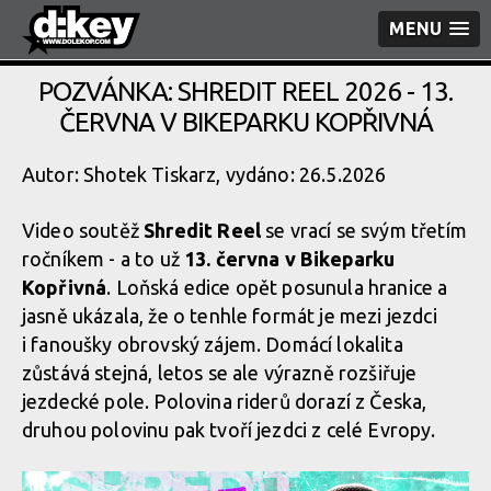
MENU
POZVÁNKA: SHREDIT REEL 2026 - 13.
ČERVNA V BIKEPARKU KOPŘIVNÁ
Autor: Shotek Tiskarz, vydáno: 26.5.2026
Video soutěž
Shredit Reel
se vrací se svým třetím
ročníkem - a to už
13. června v Bikeparku
Kopřivná
. Loňská edice opět posunula hranice a
jasně ukázala, že o tenhle formát je mezi jezdci
i fanoušky obrovský zájem. Domácí lokalita
zůstává stejná, letos se ale výrazně rozšiřuje
jezdecké pole. Polovina riderů dorazí z Česka,
druhou polovinu pak tvoří jezdci z celé Evropy.