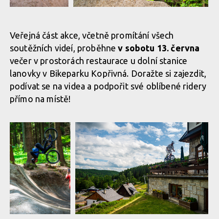
Kopřivná
Pozvánka:
Pozvánka: Shredit Reel 2026 - 13. června
Shredit Reel
v Bikeparku Kopřivná
2026 - 13.
Veřejná část akce, včetně promítání všech
června
soutěžních videí, proběhne
v sobotu 13. června
v Bikeparku
Kopřivná
večer v prostorách restaurace u dolní stanice
Pozvánka: Shredit Reel 2026 - 13. června
lanovky v Bikeparku Kopřivná. Doražte si zajezdit,
v Bikeparku Kopřivná
Pozvánka:
Shredit Reel
podívat se na videa a podpořit své oblíbené ridery
2026 - 13.
přímo na místě!
června
v Bikeparku
Kopřivná
Pozvánka: Shredit Reel 2026 - 13. června
v Bikeparku Kopřivná
Pozvánka:
Shredit Reel
2026 - 13.
června
v Bikeparku
Kopřivná
Pozvánka: Shredit Reel 2026 - 13. června
v Bikeparku Kopřivná