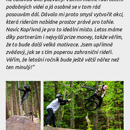
Pozvánka: Shredit Reel 2026 - 13. června
podobných videí a já osobně se v tom rád
v Bikeparku Kopřivná
posouvám dál. Dávalo mi proto smysl vytvořit akci,
která riderům nabídne prostor právě pro tohle.
Navíc Kopřivná je pro to ideální místo. Letos máme
Pozvánka:
Pozvánka: Shredit Reel 2026 - 13. června
Shredit Reel
díky partnerům i nejvyšší prize money, takže věřím,
v Bikeparku Kopřivná
2026 - 13.
Pozvánka:
že to bude další velká motivace. Jsem upřímně
června
Shredit Reel
v Bikeparku
2026 - 13.
zvědavý, jak se s tím poperou zahraniční rideři.
Kopřivná
června
v Bikeparku
Věřím, že letošní ročník bude ještě větší nářez než
Kopřivná
Pozvánka: Shredit Reel 2026 - 13. června
ten minulý!"
v Bikeparku Kopřivná
Pozvánka:
Shredit Reel
2026 - 13.
června
v Bikeparku