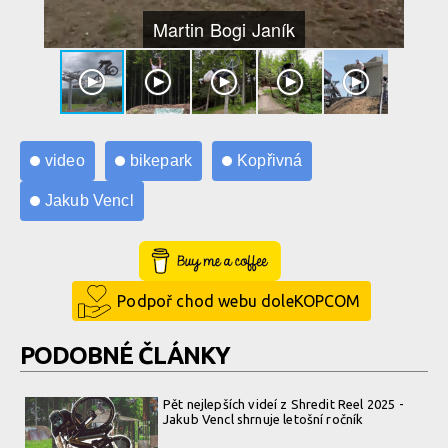
Martin Bogi Janík
video
bikepark
Kopřivná
Jakub Vencl
Buy Me a Coffee
Podpoř chod webu doleKOPCOM
PODOBNÉ ČLÁNKY
Pět nejlepších videí z Shredit Reel 2025 -
Jakub Vencl shrnuje letošní ročník