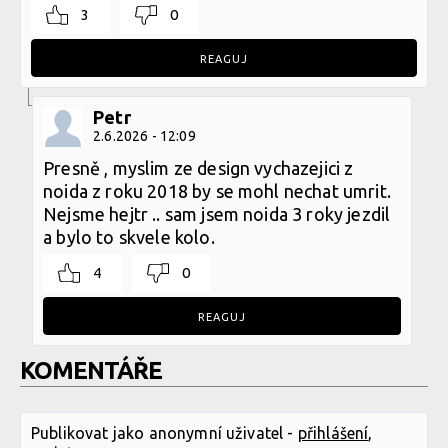
3
0
REAGUJ
Petr
2.6.2026 - 12:09
Presně , myslim ze design vychazejici z
noida z roku 2018 by se mohl nechat umrit.
Nejsme hejtr .. sam jsem noida 3 roky jezdil
a bylo to skvele kolo.
4
0
REAGUJ
KOMENTÁŘE
Publikovat jako anonymní uživatel -
přihlášení
,