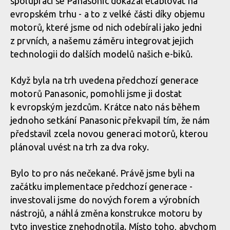
spolupráci se Panasonic dokázal etablovat na
evropském trhu - a to z velké části díky objemu
motorů, které jsme od nich odebírali jako jedni
z prvních, a našemu záměru integrovat jejich
technologii do dalších modelů našich e-biků.
Když byla na trh uvedena předchozí generace
motorů Panasonic, pomohli jsme ji dostat
k evropským jezdcům. Krátce nato nás během
jednoho setkání Panasonic překvapil tím, že nám
představil zcela novou generaci motorů, kterou
plánoval uvést na trh za dva roky.
Bylo to pro nás nečekané. Právě jsme byli na
začátku implementace předchozí generace -
investovali jsme do nových forem a výrobních
nástrojů, a náhlá změna konstrukce motoru by
tyto investice znehodnotila. Místo toho, abychom