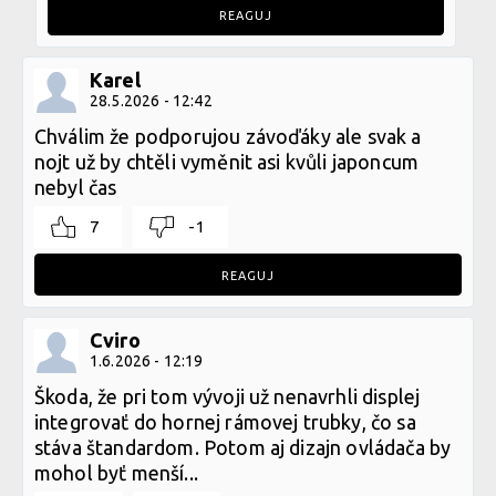
REAGUJ
Karel
28.5.2026 - 12:42
Chválim že podporujou závoďáky ale svak a
nojt už by chtěli vyměnit asi kvůli japoncum
nebyl čas
7
-1
REAGUJ
Cviro
1.6.2026 - 12:19
Škoda, že pri tom vývoji už nenavrhli displej
integrovať do hornej rámovej trubky, čo sa
stáva štandardom. Potom aj dizajn ovládača by
mohol byť menší...