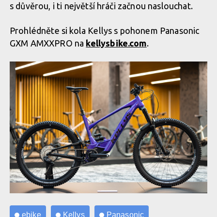
s důvěrou, i ti největší hráči začnou naslouchat.
Prohlédněte si kola Kellys s pohonem Panasonic
GXM AMXXPRO na
kellysbike.com
.
ebike
Kellys
Panasonic