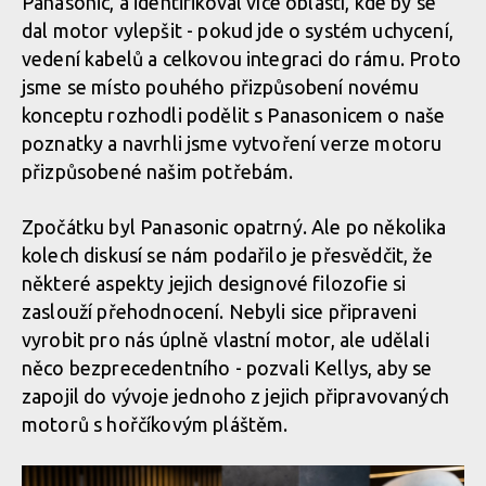
Panasonic, a identifikoval více oblastí, kde by se
dal motor vylepšit - pokud jde o systém uchycení,
vedení kabelů a celkovou integraci do rámu. Proto
jsme se místo pouhého přizpůsobení novému
konceptu rozhodli podělit s Panasonicem o naše
poznatky a navrhli jsme vytvoření verze motoru
přizpůsobené našim potřebám.
Zpočátku byl Panasonic opatrný. Ale po několika
kolech diskusí se nám podařilo je přesvědčit, že
některé aspekty jejich designové filozofie si
zaslouží přehodnocení. Nebyli sice připraveni
vyrobit pro nás úplně vlastní motor, ale udělali
něco bezprecedentního - pozvali Kellys, aby se
zapojil do vývoje jednoho z jejich připravovaných
motorů s hořčíkovým pláštěm.