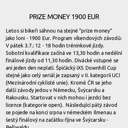
PRIZE MONEY 1900 EUR
Letos si bikeři sáhnou na stejné "prize money"
jako loni - 1900 Eur. Program víkendových závodů:
V pátek 3.7.: 12 - 18 hodin tréninkové jízdy.
Sobotní kvalifikace začíná ve 13,30 hodin a nedělní
finálové jízdy od 11,30 hodin. Divácké vstupné se
ani jeden den neplatí. Špičácký iXS Downhill Cup
stejné jako celý seriál je zapsaný v II. kategorii UCI
(Mezinárodní cyklisté unie). Kromě ČR se jeho
další závody jedou v Německu, Švýcarsku a
Rakousku. Startovat v nich mohou i jezdci bez
licence (kategorie open). Následující pátý závod
se pojede na konci srpna v německém Ilmenau a
šestý finálový na začátku října ve Švýcarsku -
Bellwaldu.