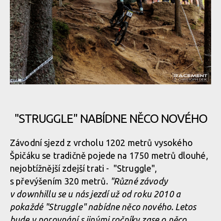
"STRUGGLE" NABÍDNE NĚCO NOVÉHO
Závodní sjezd z vrcholu 1202 metrů vysokého
Špičáku se tradičně pojede na 1750 metrů dlouhé,
nejobtížnější zdejší trati - "Struggle",
s převýšením 320 metrů.
"Různé závody
v downhillu se u nás jezdí už od roku 2010 a
pokaždé "Struggle" nabídne něco nového. Letos
bude v porovnání s jinými ročníky zase o něco