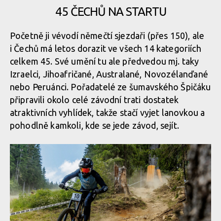
45 ČECHŮ NA STARTU
Početně ji vévodí němečtí sjezdaři (přes 150), ale
i Čechů má letos dorazit ve všech 14 kategoriích
celkem 45. Své umění tu ale předvedou mj. taky
Izraelci, Jihoafričané, Australané, Novozélanďané
nebo Peruánci. Pořadatelé ze šumavského Špičáku
připravili okolo celé závodní trati dostatek
atraktivních vyhlídek, takže stačí vyjet lanovkou a
pohodlně kamkoli, kde se jede závod, sejít.