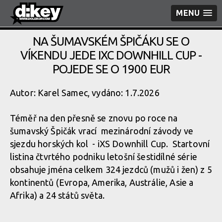
MENU
NA ŠUMAVSKÉM ŠPIČÁKU SE O
VÍKENDU JEDE IXC DOWNHILL CUP -
POJEDE SE O 1900 EUR
Autor: Karel Samec, vydáno: 1.7.2026
Téměř na den přesně se znovu po roce na
šumavský Špičák vrací mezinárodní závody ve
sjezdu horských kol - iXS Downhill Cup. Startovní
listina čtvrtého podniku letošní šestidílné série
obsahuje jména celkem 324 jezdců (mužů i žen) z 5
kontinentů (Evropa, Amerika, Austrálie, Asie a
Afrika) a 24 států světa.