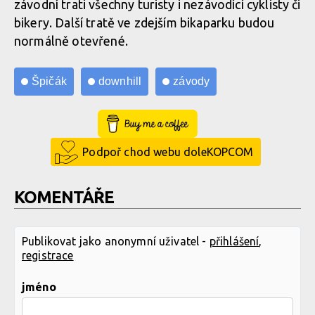
závodní trati všechny turisty i nezávodící cyklisty či
bikery. Další tratě ve zdejším bikaparku budou
normálně otevřené.
Špičák
downhill
závody
Buy Me a Coffee
Podpoř chod webu doleKOPCOM
KOMENTÁŘE
Publikovat jako anonymní uživatel -
přihlášení
,
registrace
jméno