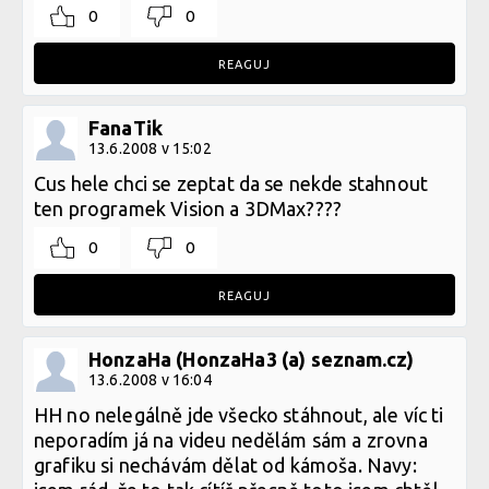
0
0
REAGUJ
FanaTik
13.6.2008 v 15:02
Cus hele chci se zeptat da se nekde stahnout
ten programek Vision a 3DMax????
0
0
REAGUJ
HonzaHa (HonzaHa3 (a) seznam.cz)
13.6.2008 v 16:04
HH no nelegálně jde všecko stáhnout, ale víc ti
neporadím já na videu nedělám sám a zrovna
grafiku si nechávám dělat od kámoša. Navy: