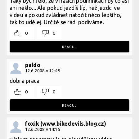
Taky bych řekl, že v našich podmínkách by to asi
ani nešlo... Ale pokud jezdíš líp, než jezdci ve
videu a pokud zvládneš natočit něco lepšího,
tak to udělej. Určitě se rádi podíváme.
0
0
REAGUJ
paldo
12.6.2008 v 12:45
dobra praca
0
0
REAGUJ
foxik (www.bikedevils.blog.cz)
12.6.2008 v 14:15