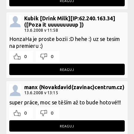
REAGUJ
Kubik [Drink Milk][IP:62.240.163.34]
([Poza it uuuuuuuuup ])
13.6.2008 v 11:58
HonzaHa je proste bozii :D hehe :) uz se tesim
na premieru :)
0
0
REAGUJ
manx (Novakdavid(zavinac)centrum.cz)
13.6.2008 v 13:15
super práce, moc se těším až to bude hotové!!!
0
0
REAGUJ