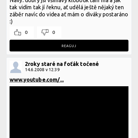
tak vidím tak jí řeknu, ať udělá ještě nějaký ten
záběr navíc do videa ať mám o diváky postaráno
:)
0
0
REAGUJ
2roky staré na foťák točené
14.6.2008 v 12:39
www.youtube.com/...