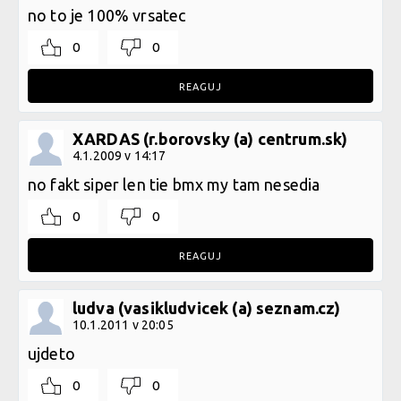
no to je 100% vrsatec
0
0
REAGUJ
XARDAS (r.borovsky (a) centrum.sk)
4.1.2009 v 14:17
no fakt siper len tie bmx my tam nesedia
0
0
REAGUJ
ludva (vasikludvicek (a) seznam.cz)
10.1.2011 v 20:05
ujdeto
0
0