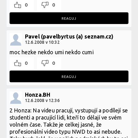
0
0
REAGUJ
Pavel (pavelbyrtus (a) seznam.cz)
12.6.2008 v 10:32
moc hezke nekdo umi nekdo cumi
0
0
REAGUJ
Honza.BH
12.6.2008 v 12:36
2 Honza: Na videu pracují, vystupují a podílejí se
studenti a pracující lidi, kteří to dělají ve svém
volném čase. Takže je celkej jasné, že
profesionální video typu NWD to asi nebude.