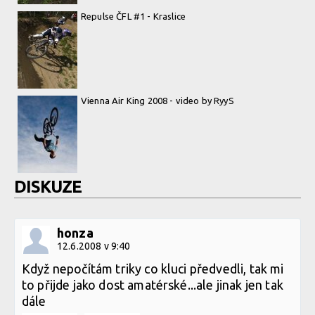
Repulse ČFL #1 - Kraslice
Vienna Air King 2008 - video by RyyS
DISKUZE
honza
12.6.2008 v 9:40
Když nepočítám triky co kluci předvedli, tak mi
to přijde jako dost amatérské...ale jinak jen tak
dále