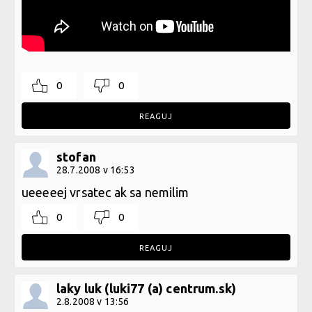
0
0
REAGUJ
stofan
28.7.2008 v 16:53
ueeeeej vrsatec ak sa nemilim
0
0
REAGUJ
laky luk (luki77 (a) centrum.sk)
2.8.2008 v 13:56