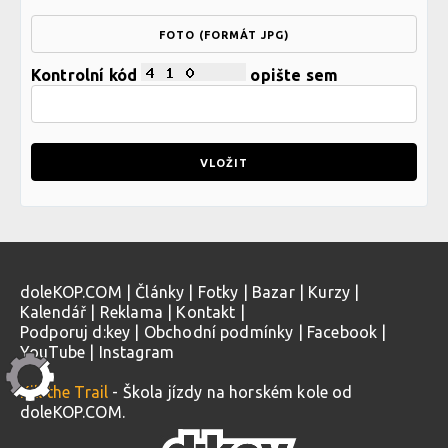
FOTO (FORMÁT JPG)
Kontrolní kód
opište sem
doleKOP.COM
|
Články
|
Fotky
|
Bazar
|
Kurzy
|
Kalendář
|
Reklama
|
Kontakt
|
Podporuj d:key
|
Obchodní podmínky
|
Facebook
|
YouTube
|
Instagram
Kill the Trail
- Škola jízdy na horském kole od
doleKOP.COM.