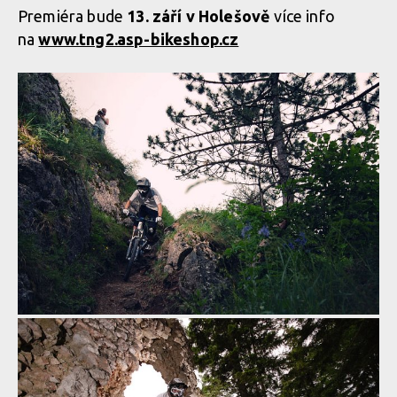
Premiéra bude
13. září v Holešově
více info
na
www.tng2.asp-bikeshop.cz