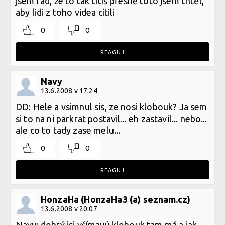
jsem rád, že to tak cítíš přesně toto jsem chtěl,
aby lidi z toho videa cítili
0
0
REAGUJ
Navy
13.6.2008 v 17:24
DD: Hele a vsimnul sis, ze nosi klobouk? Ja sem
si to na ni parkrat postavil... eh zastavil... nebo...
ale co to tady zase melu...
0
0
REAGUJ
HonzaHa (HonzaHa3 (a) seznam.cz)
13.6.2008 v 20:07
Navy: dobrý jsi všímavý klobouk tam má a jak