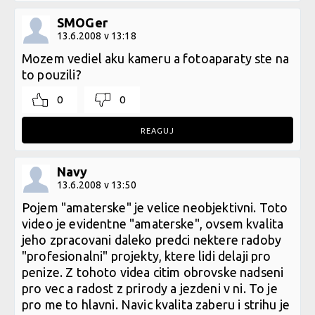
SMOGer
13.6.2008 v 13:18
Mozem vediel aku kameru a fotoaparaty ste na
to pouzili?
0
0
REAGUJ
Navy
13.6.2008 v 13:50
Pojem "amaterske" je velice neobjektivni. Toto
video je evidentne "amaterske", ovsem kvalita
jeho zpracovani daleko predci nektere radoby
"profesionalni" projekty, ktere lidi delaji pro
penize. Z tohoto videa citim obrovske nadseni
pro vec a radost z prirody a jezdeni v ni. To je
pro me to hlavni. Navic kvalita zaberu i strihu je