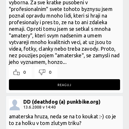
vyborna. Za sve kratke pusobeni v
"profesionalnim" svete tohoto byznysu jsem
poznal opravdu mnoho lidi, kteri si hraji na
profesionaly i pres to, ze na to ani zdaleka
nemaji. Oproti tomu jsem se setkal s mnoha
"amatery", kteri svym nadsenim a umem
vytvareji mnoho kvalitnich veci, at uz jsou to
videa, fotky, clanky nebo treba zavody. Proto,
nez pouzijes pojem "amaterske", se zamysli nad
jeho vyznamem, honzo...
0
0
REAGUJ
DD (deathdog (a) punkbike.org)
13.6.2008 v 14:40
amaterska hruza, neda se na to koukat :-) co je
to za holku v tom zlutym triku?