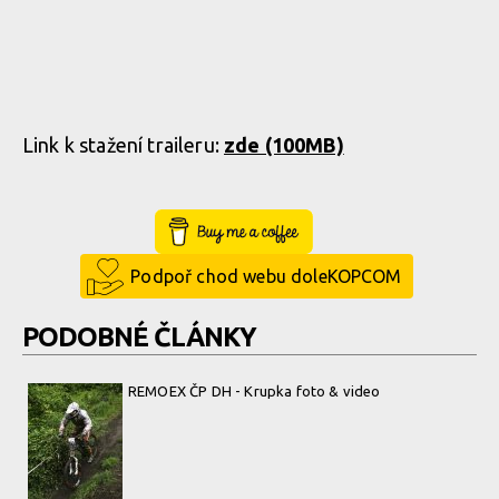
Link k stažení traileru:
zde (100MB)
Buy Me a Coffee
Podpoř chod webu doleKOPCOM
PODOBNÉ ČLÁNKY
REMOEX ČP DH - Krupka foto & video