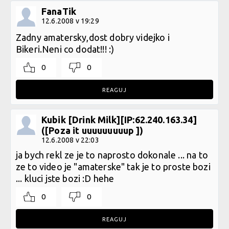
FanaTik
12.6.2008 v 19:29
Zadny amatersky,dost dobry videjko i
Bikeri.Neni co dodat!!! :)
0
0
REAGUJ
Kubik [Drink Milk][IP:62.240.163.34]
([Poza it uuuuuuuuup ])
12.6.2008 v 22:03
ja bych rekl ze je to naprosto dokonale ... na to
ze to video je "amaterske" tak je to proste bozi
... kluci jste bozi :D hehe
0
0
REAGUJ