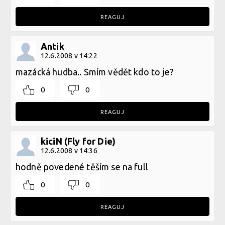
REAGUJ
Antik
12.6.2008 v 14:22
mazácká hudba.. Smím vědět kdo to je?
0
0
REAGUJ
kiciN (Fly for Die)
12.6.2008 v 14:36
hodně povedené těším se na full
0
0
REAGUJ