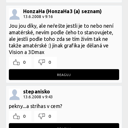
HonzaHa (HonzaHa3 (a) seznam)
13.6.2008 v 9:16
Jou jou díky, ale neřešte jestli je to nebo není
amatérské, nevím podle čeho to stanovujete,
ale jestli podle toho zda se tím živím tak ne
takže amatérské :) jinak grafika je dělaná ve
Vision a 3Dmax
0
0
REAGUJ
stepanisko
13.6.2008 v 9:43
pekny...a strihas v cem?
0
0