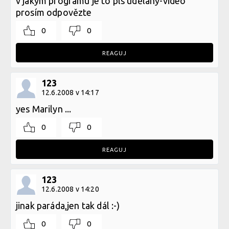
v jakym programu je to pls udělany-video
prosím odpovězte
0
0
REAGUJ
123
12.6.2008 v 14:17
yes Marilyn ...
0
0
REAGUJ
123
12.6.2008 v 14:20
jinak paráda,jen tak dál :-)
0
0