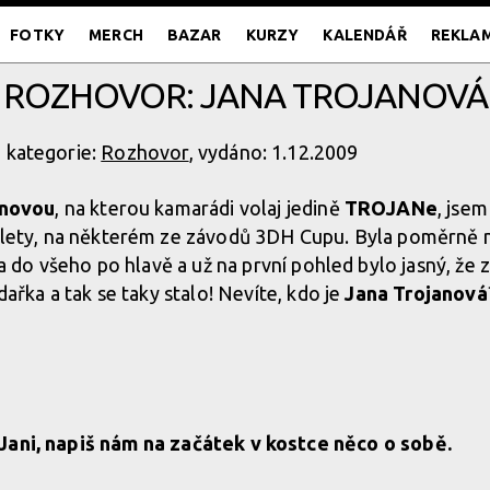
FOTKY
MERCH
BAZAR
KURZY
KALENDÁŘ
REKLA
ROZHOVOR: JANA TROJANOVÁ
, kategorie:
Rozhovor
, vydáno: 1.12.2009
anovou
, na kterou kamarádi volaj jedině
TROJANe
, jsem
lety, na některém ze závodů 3DH Cupu. Byla poměrně
la do všeho po hlavě a už na první pohled bylo jasný, že 
dařka a tak se taky stalo! Nevíte, kdo je
Jana Trojanová
Jani, napiš nám na začátek v kostce něco o sobě.