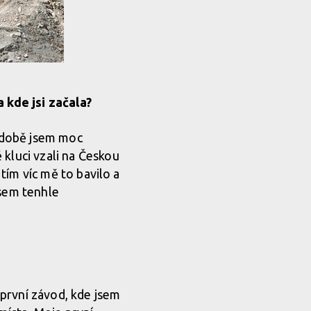
a kde jsi začala?
ý době jsem moc
 kluci vzali na Českou
 tím víc mě to bavilo a
jsem tenhle
první závod, kde jsem