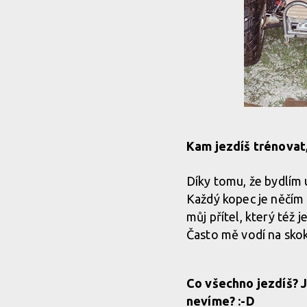
Kam jezdíš trénovat, 
Díky tomu, že bydlím 
Každý kopec je něčím 
můj přítel, který též j
Často mě vodí na skoky
Co všechno jezdíš? J
nevíme? :-D