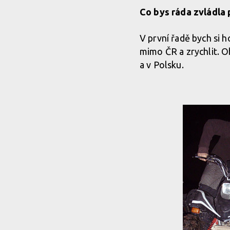
Co bys ráda zvládla p
V první řadě bych si h
mimo ČR a zrychlit. O
a v Polsku.