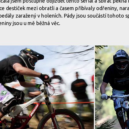
ačala jsem postupně objíždět tento seriál a sbírat pěkná
e destiček mezi obratli a časem přibívaly odřeniny, nar
 pedály zaražený v holeních. Pády jsou součástí tohoto s
niny jsou u mě běžná věc.