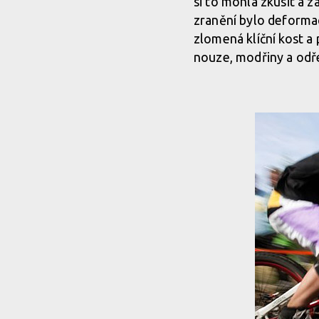
si to mohla zkusit a z
zranění bylo deformac
zlomená klíční kost a
nouze, modřiny a odře