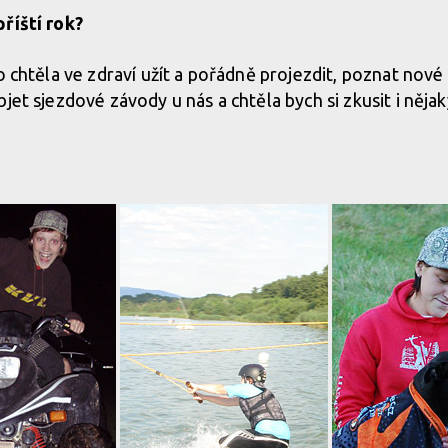
říští rok?
o chtěla ve zdraví užít a pořádně projezdit, poznat nové 
bjet sjezdové závody u nás a chtěla bych si zkusit i něj