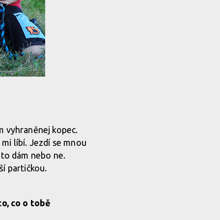
ám vyhraněnej kopec.
mi líbí. Jezdí se mnou
li to dám nebo ne.
í partičkou.
o, co o tobě