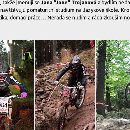
 takže jmenuji se
Jana “Jane“ Trojanová
a bydlím neda
a navštěvuju pomaturitní studium na Jazykové škole. Kro
istika, domací práce… Nerada se nudím a ráda zkouším no