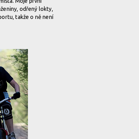
 místa. Moje první
aženiny, odřený lokty,
portu, takže o ně není