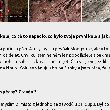
kole, co tě to napadlo, co bylo tvoje první kolo a jak 
si pořídila před 4 lety, byl to pevňák Mongoose, ale v t
 dá dělat. Chvilku jsem na něm jen popojížděla a pak mě
o mohla osahat a zkusit si něco sjet. Čim víc jsem jezdila,
na kloub. Kolu se věnuju zhruba 3 roky a jsem ráda, že 
úspěchy? Zranění?
 myslím 2. místo z jednoho ze závodů 3DH Cupu. Byl to 