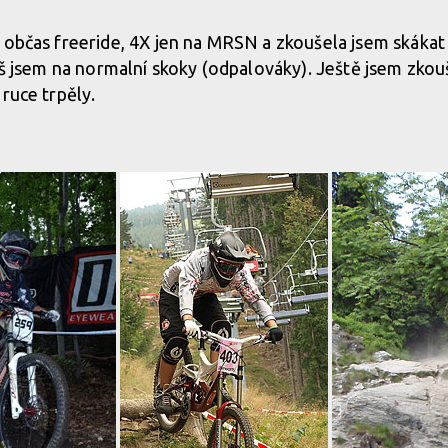
 občas freeride, 4X jen na MRSN a zkoušela jsem skákat 
píš jsem na normalní skoky (odpalováky). Ještě jsem zko
ruce trpěly.