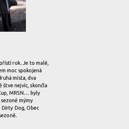
přístí rok. Je to malé,
jsem moc spokojená
druhá místa, dva
 štve nejvíc, skončla
H Cup, MRSN… byly
ní sezoně mýmy
, Dirty Dog, Obec
sezoně.