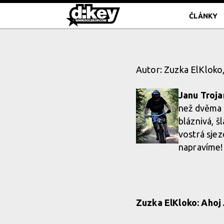
ČLÁNKY
Autor: Zuzka ElKloko
Janu Troj
než dvěma 
bláznivá, š
vostrá sjez
napravíme!
Zuzka ElKloko: Ahoj 