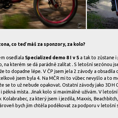
zona, co teď máš za sponzory, za kolo?
sem osedlala
Specialized demo 8 I v S
a tak to zůstane i 
lo, na kterém se dá parádně zalítat . S letošní sezónou 
 že to dopadne lépe. V ČP jsem jela 2 závody a obsadila 
celkově jsem byla 4. Na MČR mi to vůbec nevyšlo a to mě
 že se to už nebude opakovat. Ostatní závody jako 3D
 i pěkná místa. Jinak kolo si maximálně užívám. V letoš
 Kolabrabec, za který jsem i jezdila, Maxxis, Beachbitch
ároveň bych jim chtěla poděkovat za podporu v letošní 