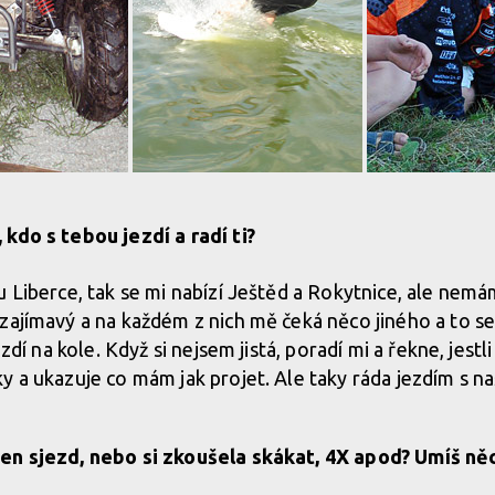
kdo s tebou jezdí a radí ti?
u Liberce, tak se mi nabízí Ještěd a Rokytnice, ale nem
zajímavý a na každém z nich mě čeká něco jiného a to se 
ezdí na kole. Když si nejsem jistá, poradí mi a řekne, jest
 a ukazuje co mám jak projet. Ale taky ráda jezdím s naš
en sjezd, nebo si zkoušela skákat, 4X apod? Umíš něc