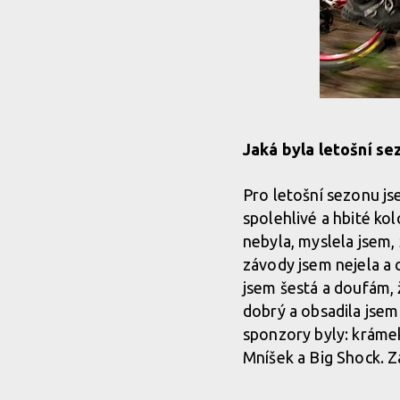
Jaká byla letošní se
Pro letošní sezonu j
spolehlivé a hbité ko
nebyla, myslela jsem,
závody jsem nejela a 
jsem šestá a doufám,
dobrý a obsadila jsem
sponzory byly: krámek
Mníšek a Big Shock. Z