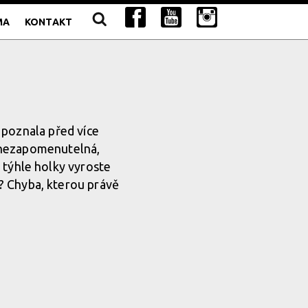
MA
KONTAKT
 poznala před více
 nezapomenutelná,
z týhle holky vyroste
? Chyba, kterou právě