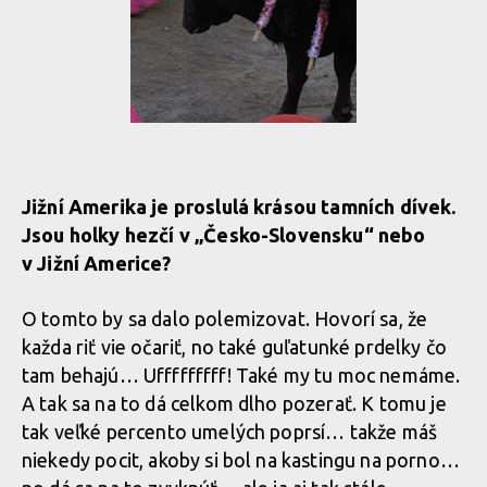
Jižní Amerika je proslulá krásou tamních dívek.
Jsou holky hezčí v „Česko-Slovensku“ nebo
v Jižní Americe?
O tomto by sa dalo polemizovat. Hovorí sa, že
každa riť vie očariť, no také guľatunké prdelky čo
tam behajú… Ufffffffff! Také my tu moc nemáme.
A tak sa na to dá celkom dlho pozerať. K tomu je
tak veľké percento umelých poprsí… takže máš
niekedy pocit, akoby si bol na kastingu na porno…