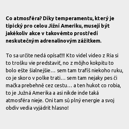
Co atmosféra? Díky temperamentu, který je
tipický pro celou Jižní Ameriku, musejí být
jakékoliv akce v takovémto prostředí
neskutečným adrenalinovým zážitkem.
To sa určite nedá opísať!!! Kto videl video z Ria si
to trošku vie predstaviť, no z môjho kokpitu to
bolo ešte šialnejšie… sem tam trafíš niekoho ruku,
co je skoro v polke trati… sem tam nejaky pes či
mačka prebehně cez cestu… a ten hukot co robia,
to je Južná Amerika a asi nikde inde taká
atmosféra nieje. Oni tam sů plný energie a svoj
obdiv vedia vyjádrit hlasno!