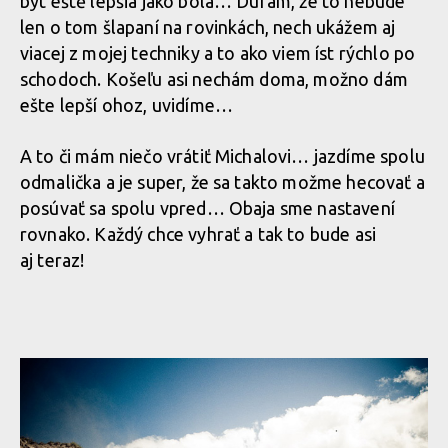
být eště lepšia jako bola… Dúfam, že to nebude
len o tom šlapaní na rovinkách, nech ukážem aj
viacej z mojej techniky a to ako viem íst rýchlo po
schodoch. Košeľu asi nechám doma, možno dám
ešte lepší ohoz, uvidíme…
A to či mám niečo vrátiť Michalovi… jazdíme spolu
odmalička a je super, že sa takto možme hecovať a
posúvať sa spolu vpred… Obaja sme nastavení
rovnako. Každý chce vyhrať a tak to bude asi
aj teraz!