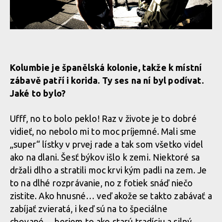
Kolumbie je španělská kolonie, takže k místní
zábavě patří i korida. Ty ses na ní byl podívat.
Jaké to bylo?
Ufff, no to bolo peklo! Raz v živote je to dobré
vidieť, no nebolo mi to moc príjemné. Mali sme
„super“ lístky v prvej rade a tak som všetko videl
ako na dlani. Šesť býkov išlo k zemi. Niektoré sa
držali dlho a stratili moc krvi kým padli na zem. Je
to na dlhé rozprávanie, no z fotiek snáď niečo
zistite. Ako hnusné… veď akože se takto zabávať a
zabíjať zvieratá, i keď sú na to špeciálne
chované… beriem to ako starú tradíciu a silný