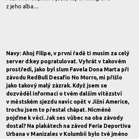
z jeho alba…
Navy: Ahoj Filipe, v první řadě ti musím za celý
server d:key pogratulovat. Vyhrát v takovém
prostředí, jako byl slum Favela Dona Marta při
závodu RedBull Desafio No Morro, mi přišlo
jako takový malý zázrak. Když jsem se
dozvěděl informaci o tvém dalším vítězství
v městském sjezdu navíc opět v Jižní Americe,
trochu jsem to přestal chápat. Nicméně
pojďme k věci. Jak ses vůbec na oba závody
dostal? Na plakátech na závod Feria Deportiva
Urbana v Manizales v Kolumbii bylo tvé jméno