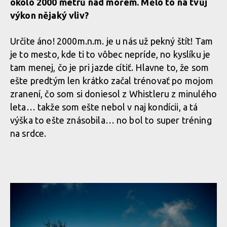
okolo 2000 metrů nad mořem. Mělo to na tvůj
výkon nějaký vliv?
Určite áno! 2000m.n.m. je u nás už pekný štít! Tam
je to mesto, kde ti to vôbec nepríde, no kyslíku je
tam menej, čo je pri jazde cítiť. Hlavne to, že som
ešte predtým len krátko začal trénovať po mojom
zranení, čo som si doniesol z Whistleru z minulého
leta… takže som ešte nebol v naj kondícii, a tá
výška to ešte znásobila… no bol to super tréning
na srdce.