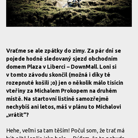
Vraťme se ale zpátky do zimy. Za pár dní se
pojede hodně sledovaný sjezd obchodním
domem Plaza v Liberci – DownMall. Loni si
v tomto závodu skončil (možná i díky té
rozepnuté košili ;o) jen o několik málo tisícin
vteřiny za Michalem Prokopem na druhém
místě. Na startovní listině samozřejmě
nechybíš ani letos, máš v plánu to Michalovi
„vrátit“?
Hehe, veľmi sa tam těším! Počul som, že trať má