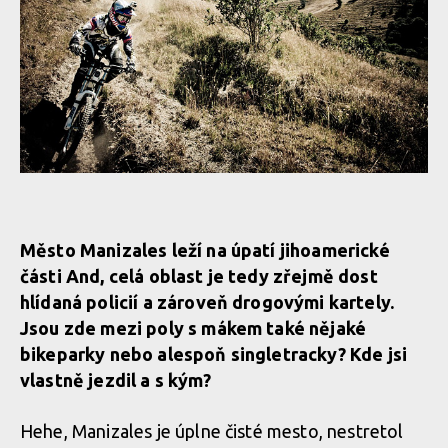
Město Manizales leží na úpatí jihoamerické
části And, celá oblast je tedy zřejmě dost
hlídaná policií a zároveň drogovými kartely.
Jsou zde mezi poly s mákem také nějaké
bikeparky nebo alespoň singletracky? Kde jsi
vlastně jezdil a s kým?
Hehe, Manizales je úplne čisté mesto, nestretol