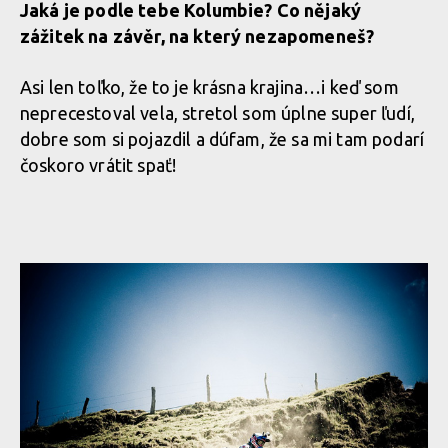
Jaká je podle tebe Kolumbie? Co nějaký
zážitek na závěr, na který nezapomeneš?
Asi len toľko, že to je krásna krajina…i keď som
neprecestoval vela, stretol som úplne super ľudí,
dobre som si pojazdil a dúfam, že sa mi tam podarí
čoskoro vrátit spať!