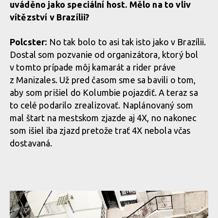
uváděno jako speciální host. Mělo na to vliv
vítězství v Brazílii?
Polcster:
No tak bolo to asi tak isto jako v Brazílii.
Dostal som pozvanie od organizátora, ktorý bol
v tomto prípade môj kamarát a rider práve
z Manizales. Už pred časom sme sa bavili o tom,
aby som prišiel do Kolumbie pojazdiť. A teraz sa
to celé podarilo zrealizovať. Naplánovaný som
mal štart na mestskom zjazde aj 4X, no nakonec
som išiel iba zjazd pretože trať 4X nebola včas
dostavaná.