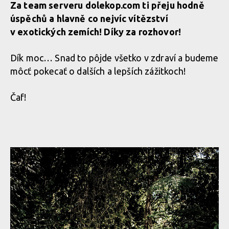
Za team serveru dolekop.com ti přeju hodně
úspěchů a hlavně co nejvíc vítězství
v exotických zemích! Díky za rozhovor!
Dík moc… Snad to pôjde všetko v zdraví a budeme
môcť pokecať o dalších a lepších zážitkoch!
Čaf!