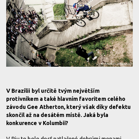
V Brazílii byl určitě tvým největším
protivníkem a také hlavním favoritem celého
závodu Gee Atherton, který však díky defektu
skončil až na desátém místě. Jaká byla
konkurence v Kolumbii?
V Riu to bolo dosť natlačené dobrými menami.