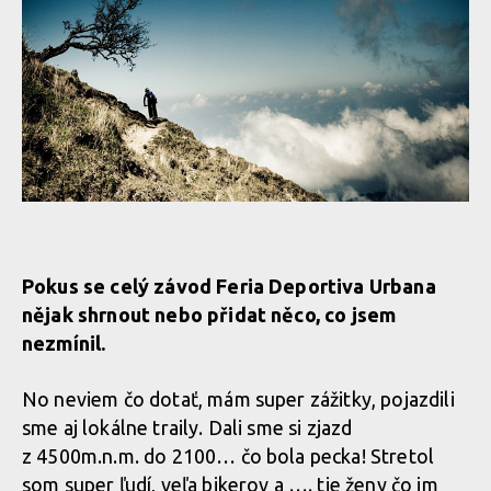
Pokus se celý závod Feria Deportiva Urbana
nějak shrnout nebo přidat něco, co jsem
nezmínil.
No neviem čo dotať, mám super zážitky, pojazdili
sme aj lokálne traily. Dali sme si zjazd
z 4500m.n.m. do 2100… čo bola pecka! Stretol
som super ľudí, veľa bikerov a …. tie ženy čo im