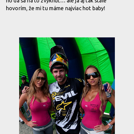
no dá sa na to zvyknúť… ale ja aj tak stále
hovorím, že mi tu máme najviac hot baby!