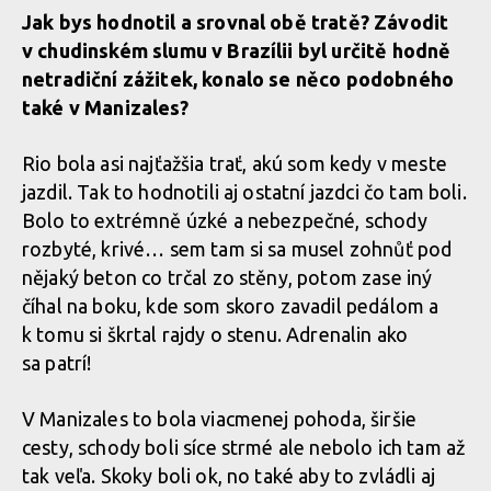
Jak bys hodnotil a srovnal obě tratě? Závodit
v chudinském slumu v Brazílii byl určitě hodně
netradiční zážitek, konalo se něco podobného
také v Manizales?
Rio bola asi najťažšia trať, akú som kedy v meste
jazdil. Tak to hodnotili aj ostatní jazdci čo tam boli.
Bolo to extrémně úzké a nebezpečné, schody
rozbyté, krivé… sem tam si sa musel zohnůť pod
nějaký beton co trčal zo stěny, potom zase iný
číhal na boku, kde som skoro zavadil pedálom a
k tomu si škrtal rajdy o stenu. Adrenalin ako
sa patrí!
V Manizales to bola viacmenej pohoda, širšie
cesty, schody boli síce strmé ale nebolo ich tam až
tak veľa. Skoky boli ok, no také aby to zvládli aj