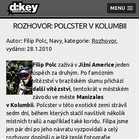
MENU
ROZHOVOR: POLCSTER V KOLUMBII
Autor: Filip Polc, Navy, kategorie:
Rozhovor
,
vydáno: 28.1.2010
Filip Polc
zažívá v
Jižní Americe
jeden
úspěch za druhým. Po famózním
vítězství v brazilském slumu příchází
další vítězství
, tentokrát v městském
závodu ve měste
Manizales
v Kolumbii
. Polcster v této exotické zemi strávil
sedm dní, během kterých stačil navštívit několik
místních trailů a například také koridu. Filipa jsme
jen pár dní po jeho návratu vyzpovídali a celý
rozhovor doplnili o ještě teplé fotografie