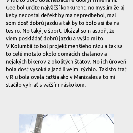
Gee bol určite najväčší konkurent, no myslím že aj
keby nedostal defekt by ma nepredbehol, mal
som dosť dobrú jazdu a tak by to bolo asi iba na
tesno. No taký je šport. Ukázal som aspoň, že
viem poskládať dobrú jazdu a vyšlo mi to.
V Kolumbii to bol projekt menšieho rázu a tak sa
to celé motalo okolo domácích chalanov a
nejakých bikerov z okolitých štátov. No ich úroveň
bola dosť vysoká a jazdili veľmi rýchlo. Takisto trať
v Riu bola ovela ťažšia ako v Manizales a to mi
stačilo vyhrať s väčším náskokom.