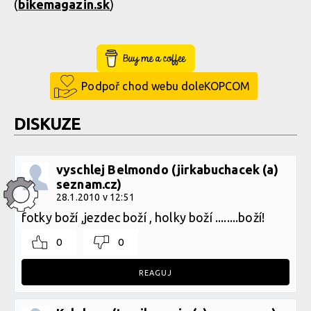
(
bikemagazin.sk
)
Buy Me a Coffee
Podpoř chod webu doleKOPCOM
DISKUZE
vyschlej Belmondo (jirkabuchacek (a)
seznam.cz)
28.1.2010 v 12:51
fotky boží ,jezdec boží , holky boží ........boží!
0
0
REAGUJ