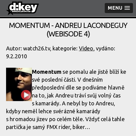
MENU
MOMENTUM - ANDREU LACONDEGUY
(WEBISODE 4)
Autor: watch26.tv, kategorie:
Video
, vydáno:
9.2.2010
Momentum
se pomalu ale jistě blíží ke
své poslední části. V dnešním
předposlední díle se podíváme hlavně
na to, jak Andreu tráví svůj volný čas
s kamarády. A nebyl by to Andreu,
kdyby neměl lehce svérázné kamarády
s hromadou jizev po celém těle. Vždyť celá tahle
partička je samý FMX rider, biker…