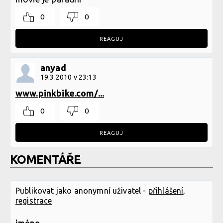
0
0
REAGUJ
anyad
19.3.2010 v 23:13
www.pinkbike.com/...
0
0
REAGUJ
KOMENTÁŘE
Publikovat jako anonymní uživatel -
přihlášení
,
registrace
jméno