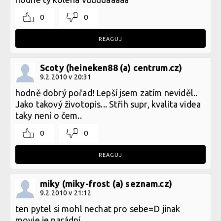
0
0
REAGUJ
Scoty (heineken88 (a) centrum.cz)
9.2.2010 v 20:31
hodně dobrý pořad! Lepší jsem zatím neviděl..
Jako takový životopis... Střih supr, kvalita videa
taky není o čem..
0
0
REAGUJ
miky (miky-frost (a) seznam.cz)
9.2.2010 v 21:12
ten pytel si mohl nechat pro sebe=D jinak
movie je parádní