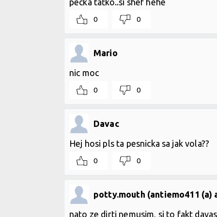
pecka taťko..si shef hehe
0
0
Mario
nic moc
0
0
Davac
Hej hosi pls ta pesnicka sa jak vola??
0
0
potty.mouth (antiemo411 (a) 
nato ze dirti nemusim, si to fakt dav