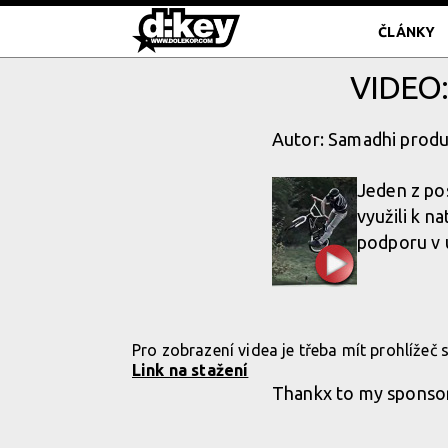
ČLÁNKY
VIDEO
Autor: Samadhi produ
Jeden z pos
využili k 
podporu v 
Pro zobrazení videa je třeba mít prohlížeč
Link na stažení
Thankx to my sponso