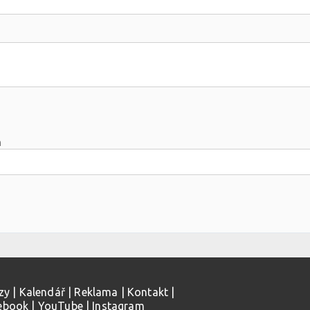
m
zy
|
Kalendář
|
Reklama
|
Kontakt
|
ebook
|
YouTube
|
Instagram