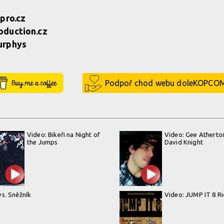
pro.cz
duc­tion.cz
urphys
Buy Me a Coffee
Podpoř chod webu doleKOPCO
Video: Bikeři na Night of
Video: Gee Atherto
the Jumps
David Knight
s. Sněžník
Video: JUMP IT 8 R