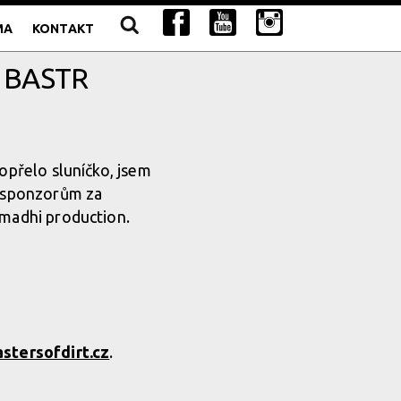
MA
KONTAKT
 BASTR
opřelo sluníčko, jsem
m sponzorům za
amadhi production.
stersofdirt.cz
.