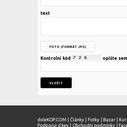
text
FOTO (FORMÁT JPG)
Kontrolní kód
opište se
doleKOP.COM
|
Články
|
Fotky
|
Bazar
|
Kur
Podporuj d:key
|
Obchodní podmínky
|
Fac