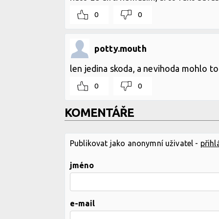
0
0
potty.mouth
len jedina skoda, a nevihoda mohlo to 
0
0
KOMENTÁŘE
Publikovat jako anonymní uživatel -
přihl
jméno
e-mail