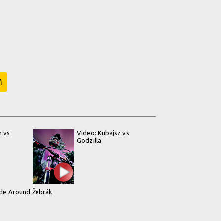
M
n vs
Video: Kubajsz vs.
Godzilla
ide Around Žebrák