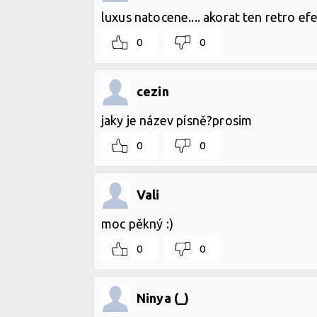
luxus natocene.... akorat ten retro ef
0
0
cezin
jaky je název písně?prosim
0
0
Vali
moc pěkný :)
0
0
Ninya (_)