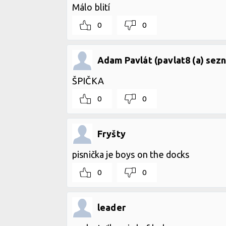
Málo blití
0
0
Adam Pavlát (pavlat8 (a) sez
ŠPIČKA
0
0
Fryšty
pisnička je boys on the docks
0
0
leader