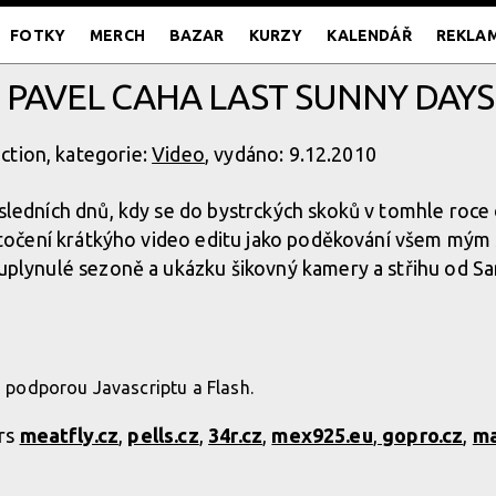
FOTKY
MERCH
BAZAR
KURZY
KALENDÁŘ
REKLA
: PAVEL CAHA LAST SUNNY DAYS
ction, kategorie:
Video
, vydáno: 9.12.2010
ledních dnů, kdy se do bystrckých skoků v tomhle roce 
natočení krátkýho video editu jako poděkování všem mý
uplynulé sezoně a ukázku šikovný kamery a střihu od S
 s podporou Javascriptu a Flash.
rs
meatfly.cz
,
pells.cz
,
34r.cz
,
mex925.eu
,
gopro.cz
,
ma