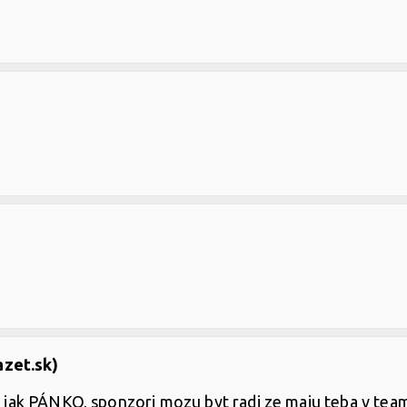
azet.sk)
as jak PÁNKO, sponzori mozu byt radi ze maju teba v tea