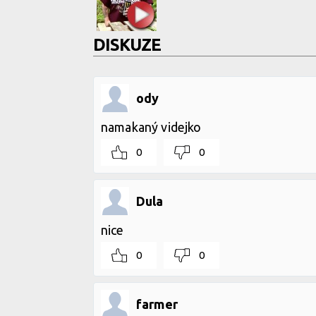
DISKUZE
ody
namakaný videjko
0
0
Dula
nice
0
0
farmer