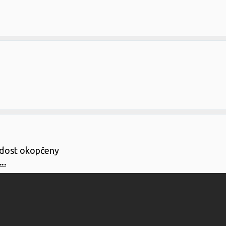
e dost okopčeny
..