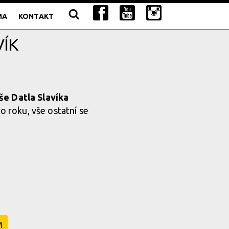
MA
KONTAKT
VÍK
e Datla Slavíka
o roku, vše ostatní se
M