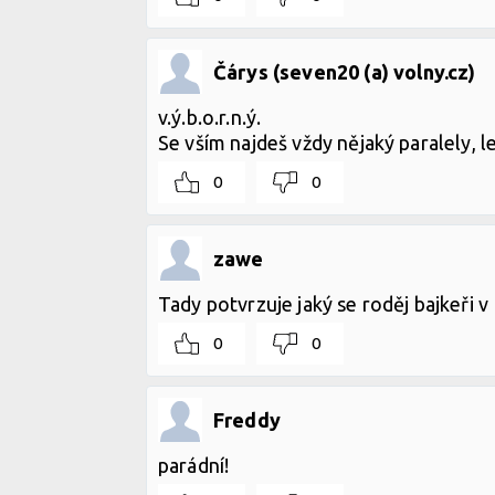
Čárys (seven20 (a) volny.cz)
v.ý.b.o.r.n.ý.
Se vším najdeš vždy nějaký paralely, l
0
0
zawe
Tady potvrzuje jaký se roděj bajkeři v
0
0
Freddy
parádní!