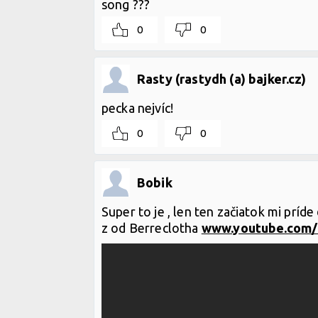
song ???
0
0
Rasty (rastydh (a) bajker.cz)
pecka nejvíc!
0
0
Bobik
Super to je , len ten začiatok mi príd
z od Berreclotha
www.youtube.com/.