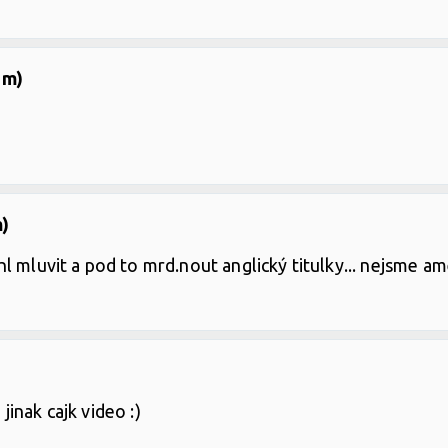
om)
m)
l mluvit a pod to mrd.nout anglický titulky... nejsme am
 jinak cajk video :)