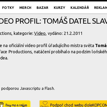
FOTKY
MERCH
BAZAR
KURZY
KALENDÁŘ
REKLA
DEO PROFIL: TOMÁŠ DATEL SLA
ctions, kategorie:
Video
, vydáno: 21.2.2011
e na oficiální video profil úřadujícího mistra světa
Tomáš
lface Productions, natáčení probíhalo na podzim loňskéh
idea.
 s podporou Javascriptu a Flash.
Buy Me a Coffee
Podpoř chod webu doleKOPCO