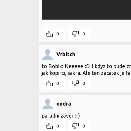
0
0
Vrbitch
to Bobik: Neeeee :D. I kdyz to bude 
jak kopirci, sakra. Ale ten zacatek je f
0
0
ondra
parádní závěr :-)
0
0