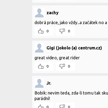
zachy
dobrá práce, jako vždy..a začátek no a
0
0
Gigi (jokolo (a) centrum.cz)
great video, great rider
0
0
Jr.
Bobik: nevim teda, zda-li tomu tak sku
parádní!
0
0