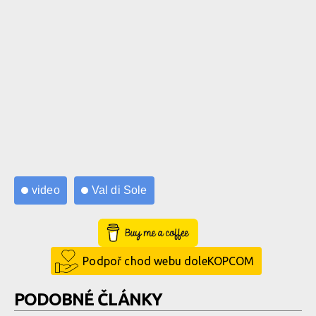
video
Val di Sole
Buy Me a Coffee
Podpoř chod webu doleKOPCOM
PODOBNÉ ČLÁNKY