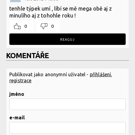
tenhle týpek umí , líbí se mě mega obě aj z
minulího aj z tohohle roku !
0
0
REAGUJ
KOMENTÁŘE
Publikovat jako anonymní uživatel -
přihlášení
,
registrace
jméno
e-mail