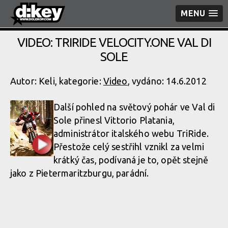
MENU
VIDEO: TRIRIDE VELOCITY.ONE VAL DI
SOLE
Autor: Keli, kategorie:
Video
, vydáno: 14.6.2012
Další pohled na světový pohár ve Val di
Sole přinesl Vittorio Platania,
administrátor italského webu TriRide.
Přestože celý sestřihl vznikl za velmi
krátký čas, podívaná je to, opět stejně
jako z Pietermarit­zburgu, parádní.