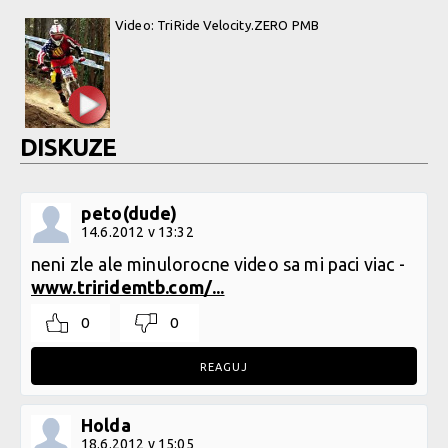
Video: TriRide Velocity.ZERO PMB
DISKUZE
peto(dude)
14.6.2012 v 13:32
neni zle ale minulorocne video sa mi paci viac -
www.triridemtb.com/...
0
0
REAGUJ
Holda
18.6.2012 v 15:05