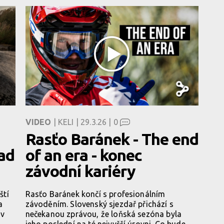
VIDEO
| KELI | 29.3.26 |
0
Rasťo Baránek - The end
ad
of an era - konec
závodní kariéry
ští
Rasťo Baránek končí s profesionálním
a
závoděním. Slovenský sjezdař přichází s
 v
nečekanou zprávou, že loňská sezóna byla
jeho poslední na té nejvyšší úrovni. Co bude