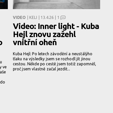
VIDEO
| KELI | 13.4.26 |
1
Video: Inner light - Kuba
Hejl znovu zažehl
o
vnitřní oheň
Kuba Hejl: Po letech závodění a neustálýho
tlaku na výsledky jsem se rozhodl jít jinou
ou
cestou. Někde po cestě jsem totiž zapomněl,
y ve
proč jsem vlastně začal jezdit...
naše
rdo