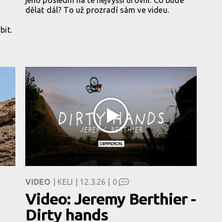
dělat dál? To už prozradí sám ve videu.
bit.
VIDEO
| KELI | 12.3.26 |
0
Video: Jeremy Berthier -
Dirty hands