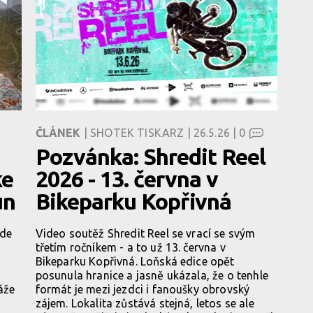
ČLÁNEK
| SHOTEK TISKARZ | 26.5.26 |
0
Pozvánka: Shredit Reel
ke
2026 - 13. června v
un
Bikeparku Kopřivná
kde
Video soutěž Shredit Reel se vrací se svým
třetím ročníkem - a to už 13. června v
Bikeparku Kopřivná. Loňská edice opět
posunula hranice a jasně ukázala, že o tenhle
áže
formát je mezi jezdci i fanoušky obrovský
zájem. Lokalita zůstává stejná, letos se ale