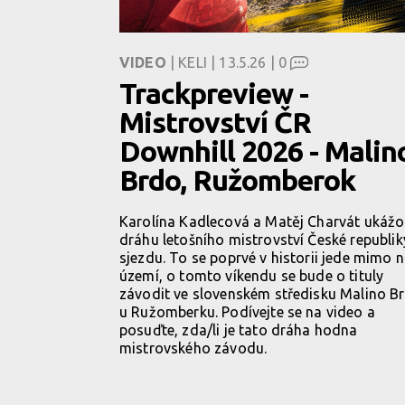
VIDEO
| KELI | 13.5.26 |
0
Trackpreview -
Mistrovství ČR
Downhill 2026 - Malin
Brdo, Ružomberok
Karolína Kadlecová a Matěj Charvát ukáž
dráhu letošního mistrovství České republik
sjezdu. To se poprvé v historii jede mimo 
území, o tomto víkendu se bude o tituly
závodit ve slovenském středisku Malino B
u Ružomberku. Podívejte se na video a
posuďte, zda/li je tato dráha hodna
mistrovského závodu.