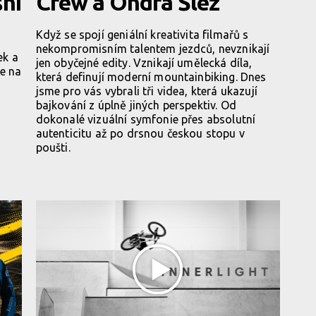
šní
Crew a Ondra Šléz
Když se spojí geniální kreativita filmařů s
nekompromisním talentem jezdců, nevznikají
ek a
jen obyčejné edity. Vznikají umělecká díla,
ce na
která definují moderní mountainbiking. Dnes
jsme pro vás vybrali tři videa, která ukazují
bajkování z úplně jiných perspektiv. Od
dokonalé vizuální symfonie přes absolutní
autenticitu až po drsnou českou stopu v
poušti.