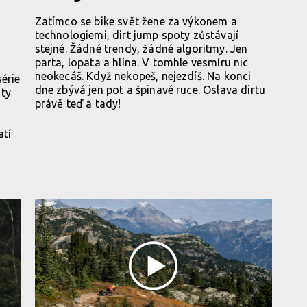
Zatímco se bike svět žene za výkonem a
technologiemi, dirt jump spoty zůstávají
stejné. Žádné trendy, žádné algoritmy. Jen
parta, lopata a hlína. V tomhle vesmíru nic
neokecáš. Když nekopeš, nejezdíš. Na konci
série
dne zbývá jen pot a špinavé ruce. Oslava dirtu
 ty
právě teď a tady!
atí