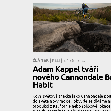
ČLÁNEK
| KELI | 8.4.26 |
2
Adam Kappel tváří
nového Cannondale B
Habit
Když světová značka jako Cannondale pou
do světa nový model, obvykle se díváme n
produkci z Kalifornie nebo špičkové lokace
Alpách. Tentokrát je ale všechno jinak. Do