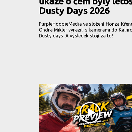
ukáže o čem byly leto
Dusty Days 2026
PurpleHoodieMedia ve složení Honza Křen
Ondra Mikler vyrazili s kamerami do Kálni
Dusty days. A výsledek stojí za to!