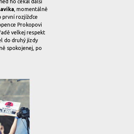
ned ho čekal další
avíka
, momentálně
 první rozjížďce
lopence Prokopovi
 řadě velkej respekt
l do druhý jízdy
lně spokojenej, po