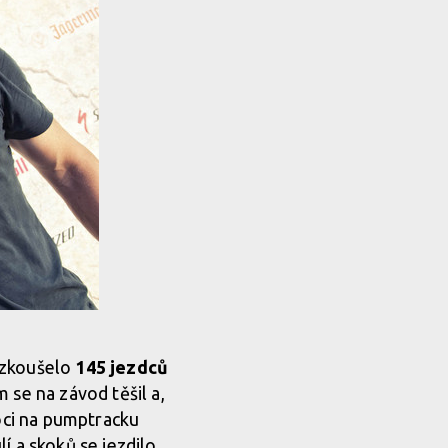
vyzkoušelo
145 jezdců
 se na závod těšil a,
moci na pumptracku
lí a skoků se jezdilo