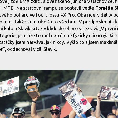
ové jízdě BMX zdrtil slovenského juniora Valachoviče, h
rii MTB. Na startovní rampu se postavil vedle
Tomáše Sl
ého poháru ve fourcrossu 4X Pro. Oba ridery dělily po
rokopa, takže ve druhé šlo o všechno. V předposlední k
 kolo a Slavík si tak v klidu dojel pro vítězství. „V první
ategorie, protože to měl extrémně fyzicky náročný. Já še
zatáčky jsem narvával jak nikdy. Vyšlo to a jsem maximá
r“, oddechoval v cíli Slavík.