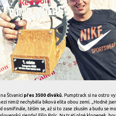
 na Štvanici
přes 3500 diváků
. Pumptrack si na ostro 
mezi nimiž nechyběla biková elita obou zemí. „Hodně jsem
ed osmifinále, těším se, až si to zase zkusím a budu se 
í slovenský sjezdař Filip Polc. Na trati plné klopenek, bou