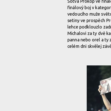
Sotva Prokop ve finál
finálový boj v katego
vedoucího muže světov
setiny ve prospěch P
lehce podklouzlo zadní
Michalovi za ty dvě k
panna nebo orel a ty 
celém dni skvělej závě