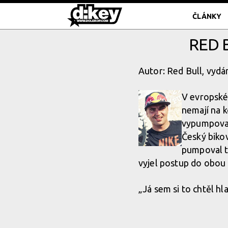
ČLÁNKY
RED 
Autor: Red Bull, vydá
V evropské
nemají na k
vypumpova
Český bikov
pumpoval ta
vyjel postup do obou 
„Já sem si to chtěl hla