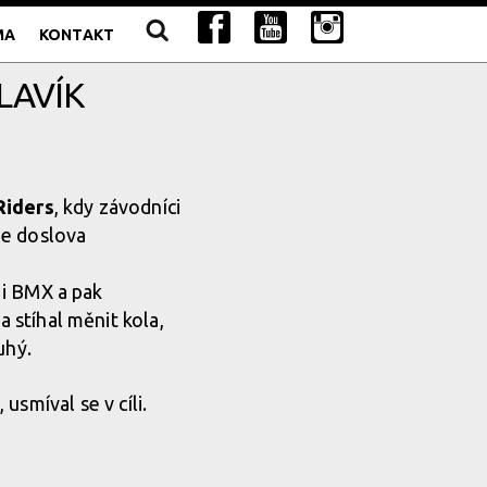
MA
KONTAKT
LAVÍK
Riders
, kdy závodníci
be doslova
 i BMX a pak
 stíhal měnit kola,
uhý.
usmíval se v cíli.