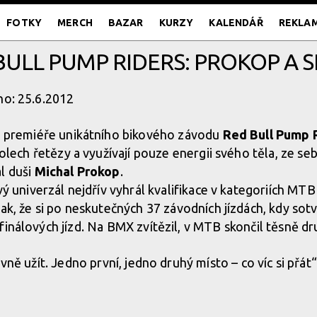
FOTKY
MERCH
BAZAR
KURZY
KALENDÁŘ
REKLA
BULL PUMP RIDERS: PROKOP A S
no: 25.6.2012
 premiéře unikátního bikového závodu
Red Bull Pump 
olech řetězy a využívají pouze energii svého těla, ze se
l duši
Michal Prokop
.
ý univerzál nejdřív vyhrál kvalifikace v kategoriích MTB
k, že si po neskutečných 37 závodních jízdách, kdy sotva
finálových jízd. Na BMX zvítězil, v MTB skončil těsně dr
vně užít. Jedno první, jedno druhý místo – co víc si přát“, 