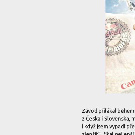
Závod přilákal během
z Česka i Slovenska, 
i když jsem vypadl př
zlepšit“, říkal nejlepš