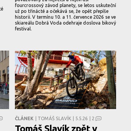
fourcrossový závod planety, se letos uskuteční
té
už po třinácté a očekává se, že opět přepíše
historii. V termínu 10. a 11. července 2026 se ve
skiareálu Dobrá Voda odehraje doslova bikový
festival.
ČLÁNEK
| TOMÁŠ SLAVÍK | 5.5.26 |
2
Tomáš Slavík zpět v