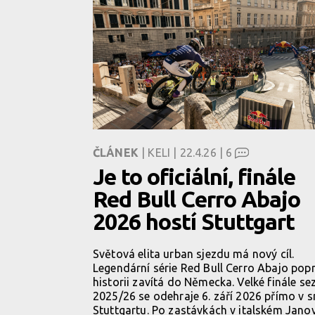
ČLÁNEK
| KELI | 22.4.26 |
6
Je to oficiální, finále
Red Bull Cerro Abajo
2026 hostí Stuttgart
Světová elita urban sjezdu má nový cíl.
Legendární série Red Bull Cerro Abajo popr
historii zavítá do Německa. Velké finále s
2025/26 se odehraje 6. září 2026 přímo v s
Stuttgartu. Po zastávkách v italském Jano