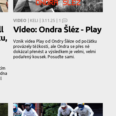
VIDEO
| KELI | 3.11.25 |
1
l
Video: Ondra Šléz - Play
u,
Vznik videa Play od Ondry Šléze od počátku
provázely těžkosti, ale Ondra se přes ně
dokázal přenést a výsledkem je velmi, velmi
podařený kousek. Posuďte sami.
tím
edna
l