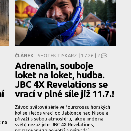
ČLÁNEK
| SHOTEK TISKARZ | 1.7.26 |
2
Adrenalin, souboje
loket na loket, hudba.
JBC 4X Revelations se
ní
vrací v plné síle již 11.7.!
Závod světové série ve fourcrossu horských
kol se i letos vrací do Jablonce nad Nisou a
přiváží s sebou atmosféru, jakou jinde na
ž na
světě nezažijete. JBC 4X Revelations,
považovaný za největší a nejtvrdší