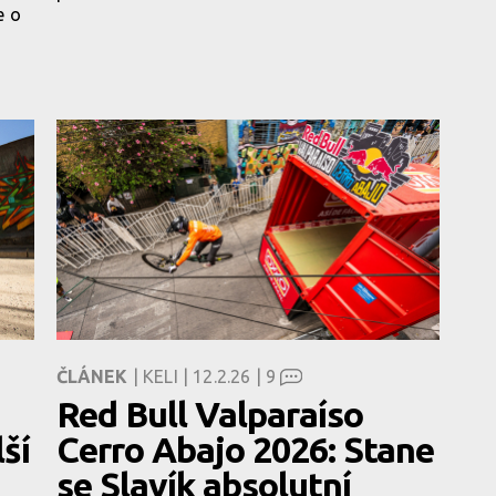
e o
ČLÁNEK
| KELI | 12.2.26 |
9
Red Bull Valparaíso
ší
Cerro Abajo 2026: Stane
se Slavík absolutní