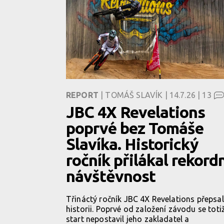
REPORT
| TOMÁŠ SLAVÍK | 14.7.26 |
13
JBC 4X Revelations
poprvé bez Tomáše
Slavíka. Historický
ročník přilákal rekord
návštěvnost
Třináctý ročník JBC 4X Revelations přepsal
historii. Poprvé od založení závodu se toti
start nepostavil jeho zakladatel a