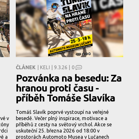
ČLÁNEK
| KELI | 9.3.26 |
0
Pozvánka na besedu: Za
hranou proti času -
příběh Tomáše Slavíka
Tomáš Slavík poprvé vystoupí na veřejné
vé v
besedě. Večer plný inspirace, motivace a
ezóny
příběhů z cesty na světový vrchol. Akce se
rdci
uskuteční 25. března 2026 od 18:00 v
vě a
prostorách Automoto Musea v Lučanech