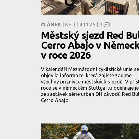
ČLÁNEK
| KELI | 4.11.25 |
3
Městský sjezd Red Bul
Cerro Abajo v Německ
v roce 2026
V kalendáři Mezinárodní cyklistické unie se
objevila informace, která zajisté zaujme
všechny příznivce městských sjezdů. V příš
roce se v německém Stuttgartu odehraje j
ze zastávek série urban DH závodů Red Bul
Cerro Abajo.