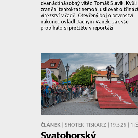
dvanáctinásobný vítěz Tomáš Slavík. Kvůli
zranění tentokrát nemohl usilovat o třinác
vítězství v řadě. Otevřený boj o prvenství
nakonec ovládl Jáchym Vaněk. Jak vše
probíhalo si přečtěte v reportáži.
ČLÁNEK
| SHOTEK TISKARZ | 19.5.26 |
1
Svatohorský