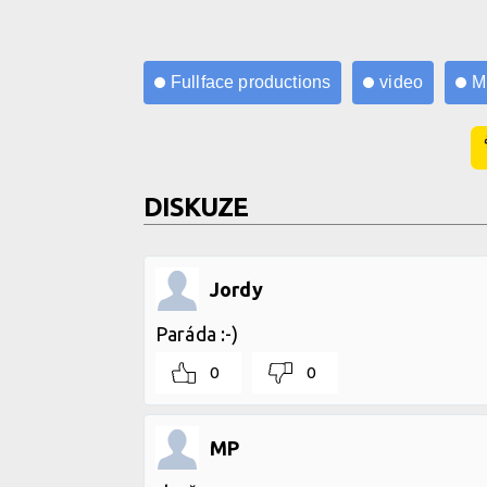
Fullface productions
video
M
DISKUZE
Jordy
Paráda :-)
0
0
MP