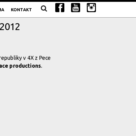
MA
KONTAKT
 2012
 republiky v 4X z Pece
face productions
.