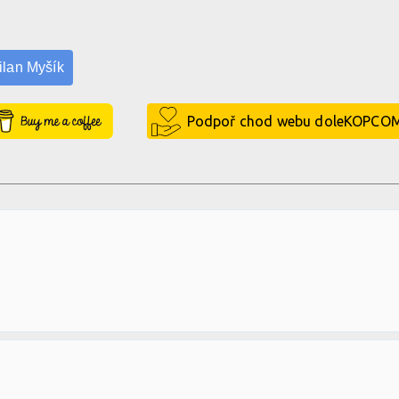
ilan Myšík
Buy Me a Coffee
Podpoř chod webu doleKOPCO