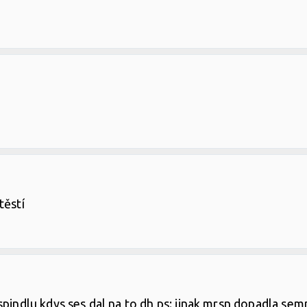
těstí
spindlu kdys ses dal na to dh ps: jinak mrsn dopadla se