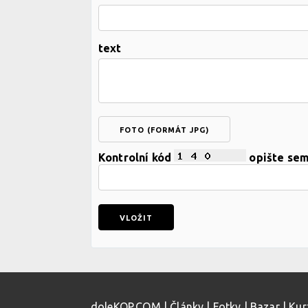
text
FOTO (FORMÁT JPG)
Kontrolní kód
opište se
doleKOP.COM
|
Články
|
Fotky
|
Bazar
|
Kur