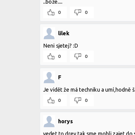
..bože....
0
0
lilek
Neni sjetej? :D
0
0
F
Je vidět že má techniku a umí,hodně š
0
0
horys
vedet to drev tak sme mohli zajet do 