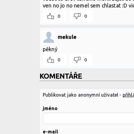
ven no jo no nemel sem chlastat :D v
0
0
mekule
pěkný
0
0
KOMENTÁŘE
Publikovat jako anonymní uživatel -
přihl
jméno
e-mail