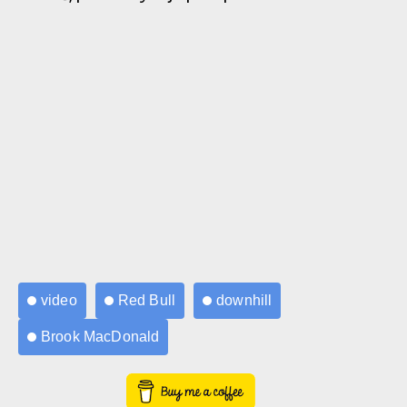
video
Red Bull
downhill
Brook MacDonald
Buy Me a Coffee