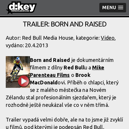
MENU
TRAILER: BORN AND RAISED
Autor: Red Bull Media House, kategorie:
Video
,
vydáno: 20.4.2013
Born and Raised
je dokumentárním
filmem z dílny
Red Bull
u a
Mike
Parenteau Films
o
Brook
MacDonald
ovi. Příběh o chlapci, který
se z malého městečka na Novém
Zélandu stal profesionálním sjezdařem, který je
rozhodně ještě neukázal vše co v něm třímá.
Trailer vypadá velmi dobře, ale na to jsme již zvyklí
u filmů, pod kterými je podepsán Red Bull.