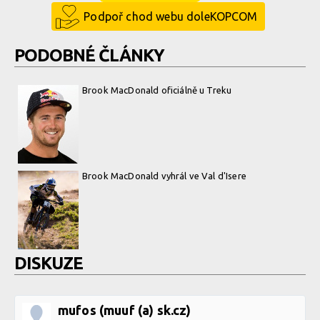
Podpoř chod webu doleKOPCOM
PODOBNÉ ČLÁNKY
Brook MacDonald oficiálně u Treku
Brook MacDonald vyhrál ve Val d'Isere
DISKUZE
mufos (muuf (a) sk.cz)