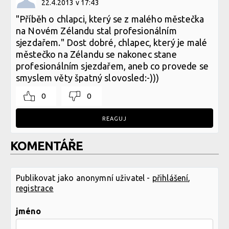
22.4.2013 v 17:43
"Příběh o chlapci, který se z malého městečka
na Novém Zélandu stal profesionálním
sjezdařem." Dost dobré, chlapec, který je malé
městečko na Zélandu se nakonec stane
profesionálním sjezdařem, aneb co provede se
smyslem věty špatný slovosled:-)))
0
0
REAGUJ
KOMENTÁŘE
Publikovat jako anonymní uživatel -
přihlášení
,
registrace
jméno