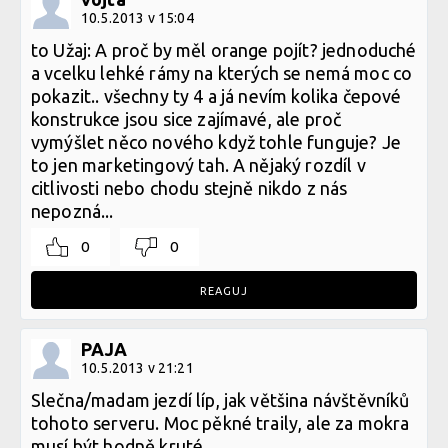
10.5.2013 v 15:04
to Užaj: A proč by měl orange pojít? jednoduché
a vcelku lehké rámy na kterých se nemá moc co
pokazit.. všechny ty 4 a já nevím kolika čepové
konstrukce jsou sice zajímavé, ale proč
vymýšlet něco nového když tohle funguje? Je
to jen marketingový tah. A nějaký rozdíl v
citlivosti nebo chodu stejně nikdo z nás
nepozná...
0
0
REAGUJ
PAJA
10.5.2013 v 21:21
Slečna/madam jezdí líp, jak většina návštěvníků
tohoto serveru. Moc pěkné traily, ale za mokra
musí být hodně kruté...