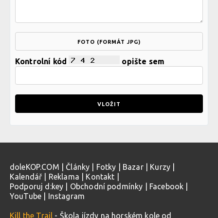
FOTO (FORMÁT JPG)
Kontrolní kód
opište sem
doleKOP.COM
|
Články
|
Fotky
|
Bazar
|
Kurzy
|
Kalendář
|
Reklama
|
Kontakt
|
Podporuj d:key
|
Obchodní podmínky
|
Facebook
|
YouTube
|
Instagram
Kill the Trail
- Škola jízdy na horském kole od