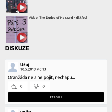
Video: The Dudes of Hazzard - díl třetí
DISKUZE
Užaj
10.5.2013 v 0:13
Oranžáda ne a ne pojít, nechápu...
0
0
REAGUJ
vojta