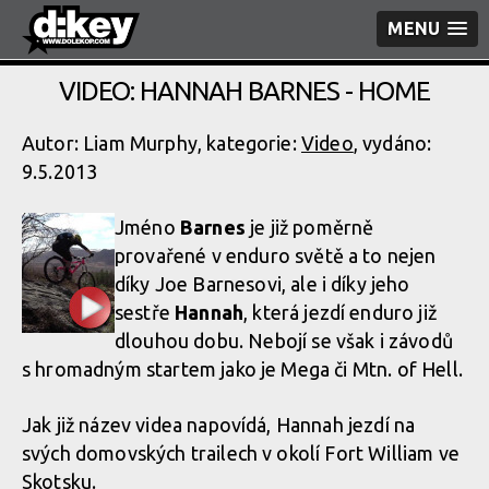
MENU
VIDEO: HANNAH BARNES - HOME
Autor: Liam Murphy, kategorie:
Video
, vydáno:
9.5.2013
Jméno
Barnes
je již poměrně
provařené v enduro světě a to nejen
díky Joe Barnesovi, ale i díky jeho
sestře
Hannah
, která jezdí enduro již
dlouhou dobu. Nebojí se však i závodů
s hromadným startem jako je Mega či Mtn. of Hell.
Jak již název videa napovídá, Hannah jezdí na
svých domovských trailech v okolí Fort William ve
Skotsku.