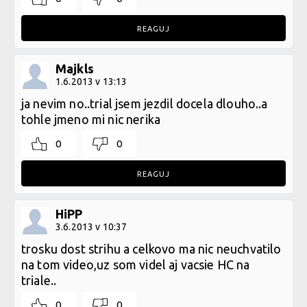
REAGUJ
Majkls
1.6.2013 v 13:13
ja nevim no..trial jsem jezdil docela dlouho..a
tohle jmeno mi nic nerika
0
0
REAGUJ
HiPP
3.6.2013 v 10:37
trosku dost strihu a celkovo ma nic neuchvatilo
na tom video,uz som videl aj vacsie HC na
triale..
0
0