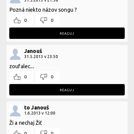
Pozná niekto názov songu ?
0
0
REAGUJ
Janouš
31.5.2013 v 23:50
zoufalec...
0
0
REAGUJ
to Janouš
1.6.2013 v 12:00
Ži a nechaj Žiť
0
0