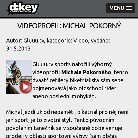
MENU
VIDEOPROFIL: MICHAL POKORNÝ
Autor: Gluuu.tv, kategorie:
Video
, vydáno:
31.5.2013
Gluuu.tv sports natočili výborný
videoprofil
Michala Pokorného
, tento
dvaatřicetiletý biketrialista sám sebe
pojmenovává jako oldschool rider
anebo poslední mohykán.
Michal jezdí už od nepaměti, biketrial pro něj není
jen sport, je to životní styl. Tento původním
povoláním tanečník se v současné době věnuje
prodeji v oblasti sportovní výživy (sám občas