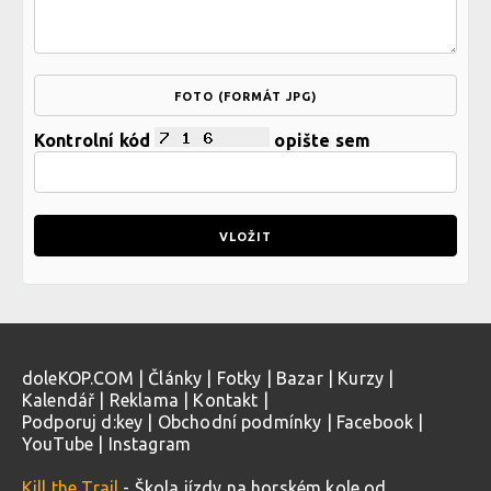
FOTO (FORMÁT JPG)
Kontrolní kód
opište sem
doleKOP.COM
|
Články
|
Fotky
|
Bazar
|
Kurzy
|
Kalendář
|
Reklama
|
Kontakt
|
Podporuj d:key
|
Obchodní podmínky
|
Facebook
|
YouTube
|
Instagram
Kill the Trail
- Škola jízdy na horském kole od