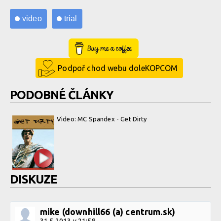
video
trial
Buy Me a Coffee
Podpoř chod webu doleKOPCOM
PODOBNÉ ČLÁNKY
Video: MC Spandex - Get Dirty
DISKUZE
mike (downhill66 (a) centrum.sk)
31.5.2013 v 21:58