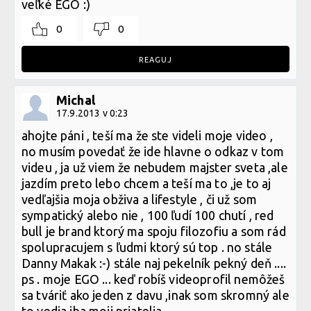
veľké EGO :)
0
0
REAGUJ
Michal
17.9.2013 v 0:23
ahojte páni , teší ma že ste videli moje video ,
no musím povedať že ide hlavne o odkaz v tom
videu , ja už viem že nebudem majster sveta ,ale
jazdím preto lebo chcem a teší ma to ,je to aj
vedľajšia moja obživa a lifestyle , či už som
sympatický alebo nie , 100 ľudí 100 chutí , red
bull je brand ktorý ma spoju filozofiu a som rád
spolupracujem s ľudmi ktorý sú top . no stále
Danny Makak :-) stále naj pekelník pekný deň ....
ps . moje EGO ... keď robíš videoprofil nemôžeš
sa tváriť ako jeden z davu ,inak som skromný ale
to vedia iba moji priatelia .