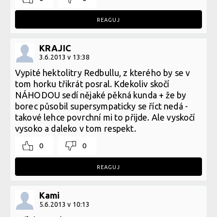
REAGUJ
KRAJIC
3.6.2013 v 13:38
Vypité hektolitry Redbullu, z kterého by se v
tom horku třikrát posral. Kdekoliv skočí
NÁHODOU sedí nějaké pěkná kunda + že by
borec působil supersympaticky se říct nedá -
takové lehce povrchní mi to přijde. Ale vyskočí
vysoko a daleko v tom respekt.
0
0
REAGUJ
Kami
5.6.2013 v 10:13