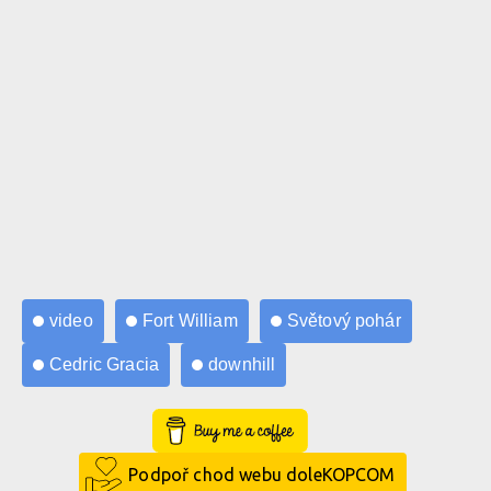
video
Fort William
Světový pohár
Cedric Gracia
downhill
Buy Me a Coffee
Podpoř chod webu doleKOPCOM