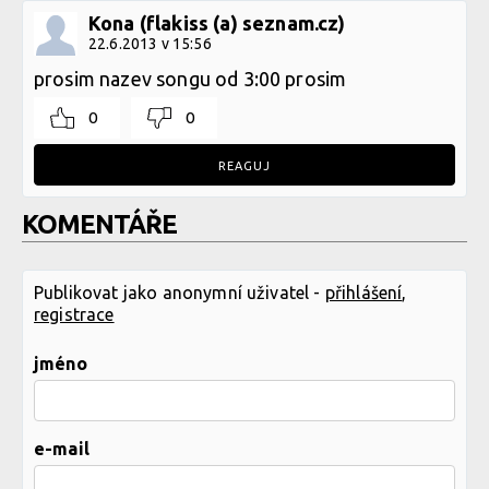
Kona (flakiss (a) seznam.cz)
22.6.2013 v 15:56
prosim nazev songu od 3:00 prosim
0
0
REAGUJ
KOMENTÁŘE
Publikovat jako anonymní uživatel -
přihlášení
,
registrace
jméno
e-mail