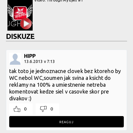
DISKUZE
HIPP
13.6.2013 v 7:13
tak toto je jednoznacne clovek bez ktoreho by
WC nebol WC,soumen jak svina a ksicht do
reklamy na 100% a umiestnenie netreba
komentovat kedze siel v casovke skor pre
divakov :)
0
0
REAGUJ