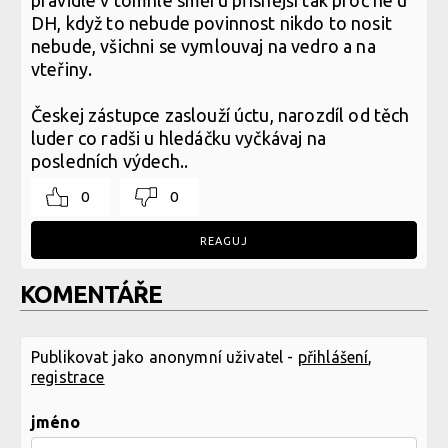
pravidle v tomhle směru přísnější tak proč ne u
DH, když to nebude povinnost nikdo to nosit
nebude, všichni se vymlouvaj na vedro a na
vteřiny.
Českej zástupce zaslouží úctu, narozdíl od těch
luder co radši u hledáčku vyčkávaj na
posledních výdech..
0
0
REAGUJ
KOMENTÁŘE
Publikovat jako anonymní uživatel -
přihlášení
,
registrace
jméno