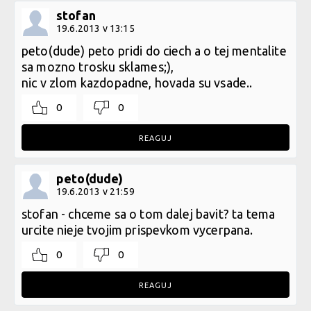
stofan
19.6.2013 v 13:15
peto(dude) peto pridi do ciech a o tej mentalite
sa mozno trosku sklames;),
nic v zlom kazdopadne, hovada su vsade..
0
0
REAGUJ
peto(dude)
19.6.2013 v 21:59
stofan - chceme sa o tom dalej bavit? ta tema
urcite nieje tvojim prispevkom vycerpana.
0
0
REAGUJ