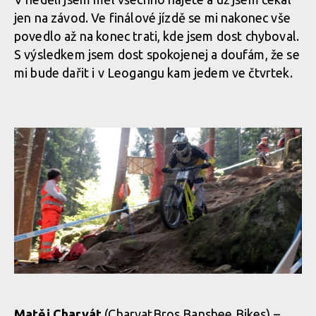
jen na závod. Ve finálové jízdě se mi nakonec vše
povedlo až na konec trati, kde jsem dost chyboval.
S výsledkem jsem dost spokojenej a doufám, že se
mi bude dařit i v Leogangu kam jedem ve čtvrtek.
Matěj Charvát
(CharvatBros Banshee Bikes) –