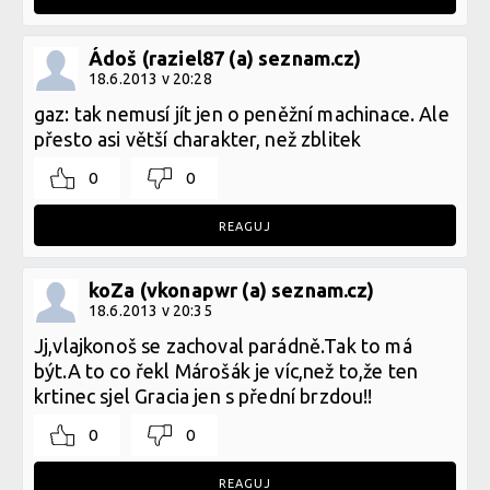
Ádoš (raziel87 (a) seznam.cz)
18.6.2013 v 20:28
gaz: tak nemusí jít jen o peněžní machinace. Ale
přesto asi větší charakter, než zblitek
0
0
REAGUJ
koZa (vkonapwr (a) seznam.cz)
18.6.2013 v 20:35
Jj,vlajkonoš se zachoval parádně.Tak to má
být.A to co řekl Márošák je víc,než to,že ten
krtinec sjel Gracia jen s přední brzdou!!
0
0
REAGUJ