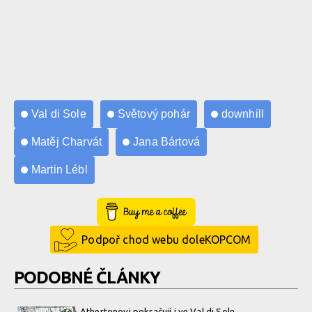
Val di Sole
Světový pohár
downhill
Matěj Charvát
Jana Bártová
Martin Lébl
Buy Me a Coffee
Podpoř chod webu doleKOPCOM
PODOBNÉ ČLÁNKY
Athertonovi pokračují i ve Val di Sole