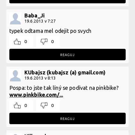
Baba_Ji
19.6.2013 v 7:27
typek odtama mel odejit po svych
0
0
REAGUJ
KUbajsz (kubajsz (a) gmail.com)
19.6.2013 v 8:13
Pospa: to jste tak líný se podívat na pinkbike?
www.pinkbike.com/...
0
0
REAGUJ