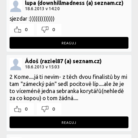
lupa (downhillmadness (a) seznam.cz)
18.6.2013 v 14:20
sjezdar :)))))))))))))
0
0
REAGUJ
Ádoš (raziel87 (a) seznam.cz)
18.6.2013 v 15:03
2 Kome....já ti nevim- z těch dvou finalistů by mi
tam "zámecký pán" sedl pocitově líp....ale že je
to víceméně jedna sebranka korytářů(nehledě
za co kopou) o tom žádná....
0
0
REAGUJ