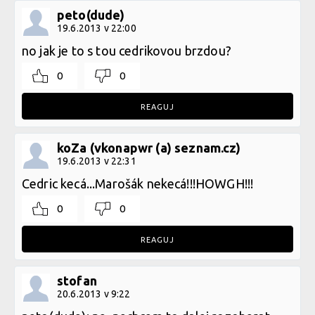
peto(dude)
19.6.2013 v 22:00
no jak je to s tou cedrikovou brzdou?
0
0
REAGUJ
koZa (vkonapwr (a) seznam.cz)
19.6.2013 v 22:31
Cedric kecá...Marošák nekecá!!!HOWGH!!!
0
0
REAGUJ
stofan
20.6.2013 v 9:22