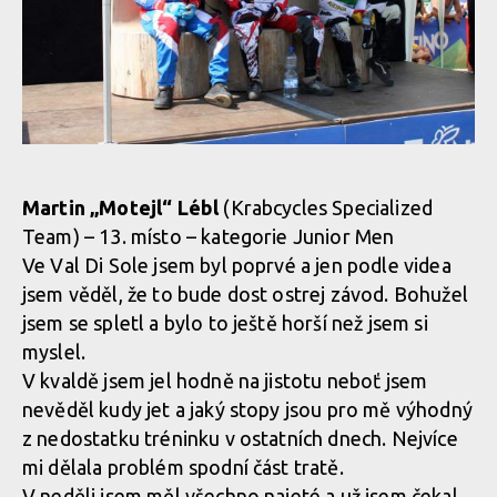
Martin „Motejl“ Lébl
(Krabcycles Specialized
Team) – 13. místo – kategorie Junior Men
Ve Val Di Sole jsem byl poprvé a jen podle videa
jsem věděl, že to bude dost ostrej závod. Bohužel
jsem se spletl a bylo to ještě horší než jsem si
myslel.
V kvaldě jsem jel hodně na jistotu neboť jsem
nevěděl kudy jet a jaký stopy jsou pro mě výhodný
z nedostatku tréninku v ostatních dnech. Nejvíce
mi dělala problém spodní část tratě.
V neděli jsem měl všechno najeté a už jsem čekal