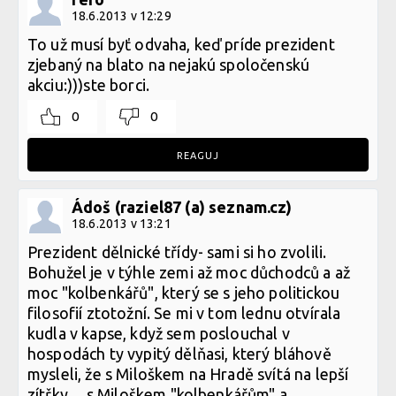
18.6.2013 v 12:29
To už musí byť odvaha, keď príde prezident
zjebaný na blato na nejakú spoločenskú
akciu:)))ste borci.
0
0
REAGUJ
Ádoš (raziel87 (a) seznam.cz)
18.6.2013 v 13:21
Prezident dělnické třídy- sami si ho zvolili.
Bohužel je v týhle zemi až moc důchodců a až
moc "kolbenkářů", který se s jeho politickou
filosofií ztotožní. Se mi v tom lednu otvírala
kudla v kapse, když sem poslouchal v
hospodách ty vypitý dělňasi, který bláhově
mysleli, že s Miloškem na Hradě svítá na lepší
zítřky.....s Miloškem "kolbenkářům" a