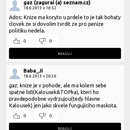
gaz (zagurai (a) seznam.cz)
18.6.2013 v 16:52
Ados: Knize ma koryto u prdele to je tak bohaty
clovek ze si dovolim tvrdit ze pro penize
politiku nedela.
0
0
REAGUJ
Baba_Ji
18.6.2013 v 20:26
gaz: knize je v pohode, ale ma kolem sebe
spatne lidi(Kalousek&TOPka), kteri ho
pravdepodobne vydrzujou(tedy hlavne
Kalousek) jen jako skvele fungujiciho maskota.
0
0
REAGUJ