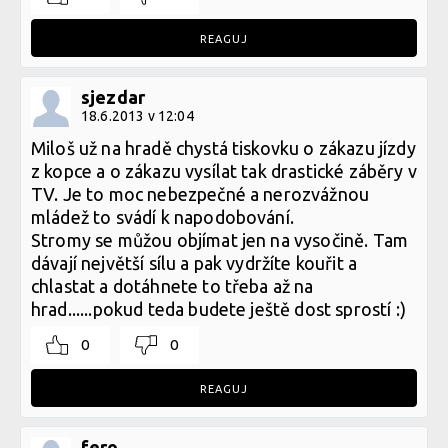
REAGUJ
sjezdar
18.6.2013 v 12:04
Miloš už na hradě chystá tiskovku o zákazu jízdy
z kopce a o zákazu vysílat tak drastické záběry v
TV. Je to moc nebezpečné a nerozvážnou
mládež to svádí k napodobování.
Stromy se můžou objímat jen na vysočině. Tam
dávají největší sílu a pak vydržíte kouřit a
chlastat a dotáhnete to třeba až na
hrad......pokud teda budete ještě dost sprostí :)
0
0
REAGUJ
fero