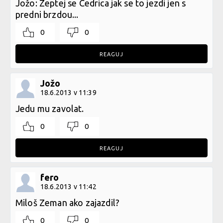
Jožo: Zeptej se Cedrica jak se to jezdi jen s
predni brzdou...
0
0
REAGUJ
Jožo
18.6.2013 v 11:39
Jedu mu zavolat.
0
0
REAGUJ
fero
18.6.2013 v 11:42
Miloš Zeman ako zajazdil?
0
0