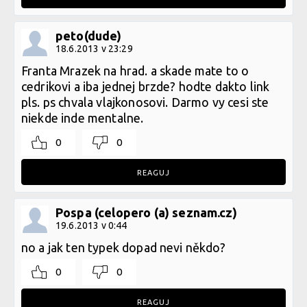
peto(dude)
18.6.2013 v 23:29
Franta Mrazek na hrad. a skade mate to o
cedrikovi a iba jednej brzde? hodte dakto link
pls. ps chvala vlajkonosovi. Darmo vy cesi ste
niekde inde mentalne.
0
0
REAGUJ
Pospa (celopero (a) seznam.cz)
19.6.2013 v 0:44
no a jak ten typek dopad nevi někdo?
0
0
REAGUJ