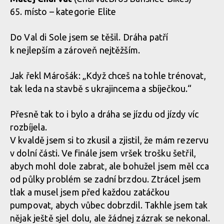
65. místo – kategorie Elite
Do Val di Sole jsem se těšil. Dráha patří
k nejlepším a zároveň nejtěžším.
Jak řekl Márošák: „Když chceš na tohle trénovat,
tak leda na stavbě s ukrajincema a sbíječkou.“
Přesně tak to i bylo a dráha se jízdu od jízdy víc
rozbíjela.
V kvaldě jsem si to zkusil a zjistil, že mám rezervu
v dolní části. Ve finále jsem vršek trošku šetřil,
abych mohl dole zabrat, ale bohužel jsem měl cca
od půlky problém se zadní brzdou. Ztrácel jsem
tlak a musel jsem před každou zatáčkou
pumpovat, abych vůbec dobrzdil. Takhle jsem tak
nějak ještě sjel dolu, ale žádnej zázrak se nekonal.