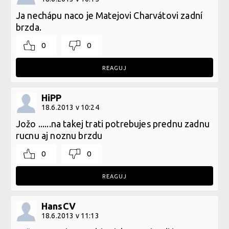
Ja nechápu naco je Matejovi Charvátovi zadní
brzda.
0
0
REAGUJ
HiPP
18.6.2013 v 10:24
Jožo ......na takej trati potrebujes prednu zadnu
rucnu aj noznu brzdu
0
0
REAGUJ
HansCV
18.6.2013 v 11:13