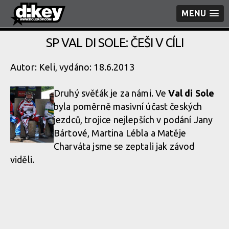
MENU
SP VAL DI SOLE: ČEŠI V CÍLI
Autor: Keli, vydáno: 18.6.2013
Druhý svěťák je za námi. Ve
Val di Sole
byla poměrně masivní účast českých
jezdců, trojice nejlepších v podání Jany
Bártové, Martina Lébla a Matěje
Charváta jsme se zeptali jak závod
viděli.