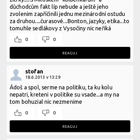
důchodcům fakt líp nebude a ještě jeho
zvolenim zapříčinili jednu mezinárodní ostudu
za druhou....čurasové...Bonton, jazyky, etika...to
tomuhle sedlákovy z Vysočiny nic neřiká
0
0
REAGUJ
stofan
18.6.2013 v 13:29
Ádoš a spol, serme na politiku, ta ku kolu
nepatri, kreteni v politike su vsade...a my na
tom bohuzial nic nezmenime
0
0
REAGUJ