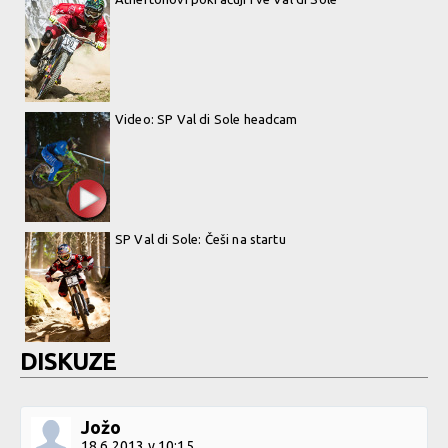
Video: SP Val di Sole headcam
SP Val di Sole: Češi na startu
DISKUZE
Jožo
18.6.2013 v 10:15