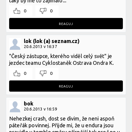
taky by mě to zajímalo...
0
0
REAGUJ
lok (lok (a) seznam.cz)
20.6.2013 v 16:37
"Český zástupce, kterého viděl celý svět" je
jezdec teamu Cyklostaněk Ostrava Ondra K.
0
0
REAGUJ
bok
20.6.2013 v 16:59
Nehezkej crash, dost se divim, že neni aspoň
páteřák povinnej. Přijde mi, že u endura jsou