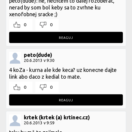
peto(dude): ne, nechcem to dalej rozoberat,
nerad by som bol keby sa to zvrhne ku
xenofobnej sracke ;)
0
0
REAGUJ
peto(dude)
20.6.2013 v 9:30
4 koZa - kurna ale kde keca? uz konecne dajte
link abo daco z kedial to mate.
0
0
REAGUJ
krtek (krtek (a) krtinec.cz)
20.6.2013 v 9:59