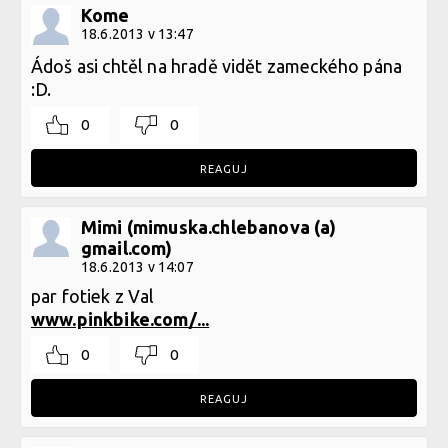
Kome
18.6.2013 v 13:47
Ádoš asi chtěl na hradě vidět zameckého pána
:D.
0
0
REAGUJ
Mimi (mimuska.chlebanova (a)
gmail.com)
18.6.2013 v 14:07
par fotiek z Val
www.pinkbike.com/...
0
0
REAGUJ