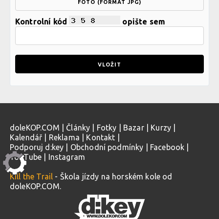
FOTO (FORMÁT JPG)
Kontrolní kód
opište sem
doleKOP.COM
|
Články
|
Fotky
|
Bazar
|
Kurzy
|
Kalendář
|
Reklama
|
Kontakt
|
Podporuj d:key
|
Obchodní podmínky
|
Facebook
|
YouTube
|
Instagram
Kill the Trail
- Škola jízdy na horském kole od
doleKOP.COM.