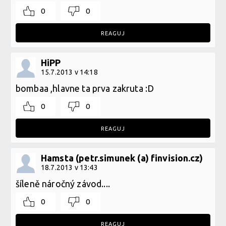
0
0
REAGUJ
HiPP
15.7.2013 v 14:18
bombaa ,hlavne ta prva zakruta :D
0
0
REAGUJ
Hamsta (petr.simunek (a) finvision.cz)
18.7.2013 v 13:43
šíleně náročný závod....
0
0
REAGUJ