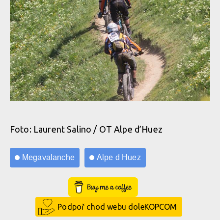
Foto: Laurent Salino / OT Alpe d’Huez
Megavalanche
Alpe d Huez
Buy Me a Coffee
Podpoř chod webu doleKOPCOM