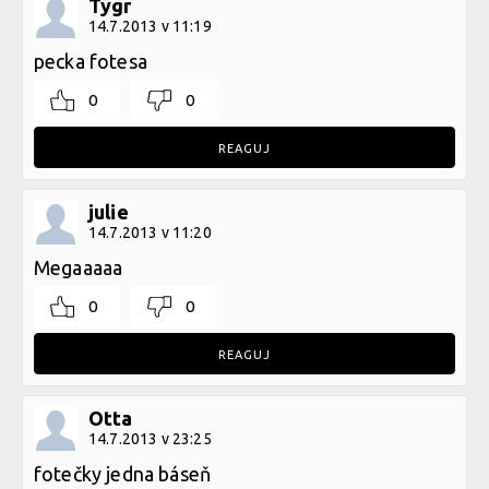
Tygr
14.7.2013 v 11:19
pecka fotesa
0
0
REAGUJ
julie
14.7.2013 v 11:20
Megaaaaa
0
0
REAGUJ
Otta
14.7.2013 v 23:25
fotečky jedna báseň