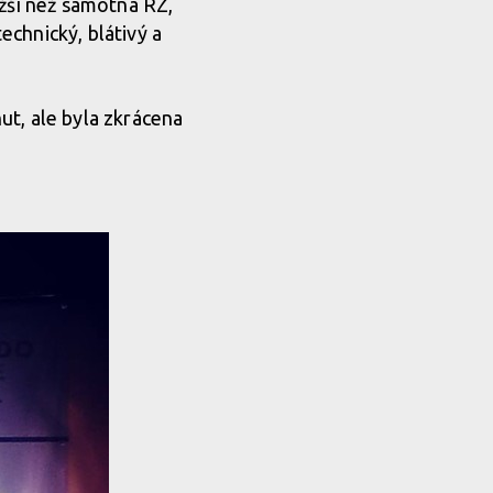
ěžší než samotná RZ,
chnický, blátivý a
ut, ale byla zkrácena