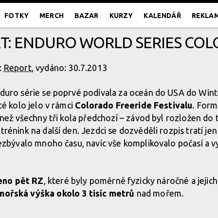
FOTKY
MERCH
BAZAR
KURZY
KALENDÁŘ
REKLA
T: ENDURO WORLD SERIES CO
:
Report
, vydáno: 30.7.2013
duro série se poprvé podívala za oceán do USA do Wint
té kolo jelo v rámci
Colorado Freeride Festivalu
. Form
 než všechny tři kola předchozí – závod byl rozložen do 
rénink na další den. Jezdci se dozvěděli rozpis tratí je
nezbývalo mnoho času, navíc vše komplikovalo počasí a 
eno pět RZ
, které byly poměrně fyzicky náročné a jejich
ořská výška okolo 3 tisíc metrů
nad mořem.