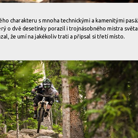
ého charakteru s mnoha technickými a kamenitými pasáž
erý o dvě desetinky porazil i trojnásobného mistra světa
, že umí na jakékoliv trati a připsal si třetí místo.