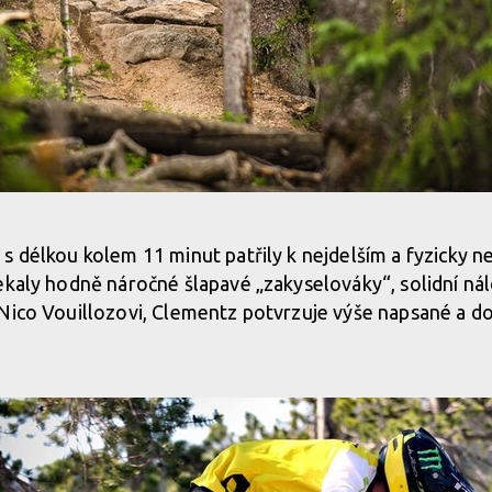
s délkou kolem 11 minut patřily k nejdelším a fyzicky 
ekaly hodně náročné šlapavé „zakyselováky“, solidní ná
Nico Vouillozovi, Clementz potvrzuje výše napsané a doj