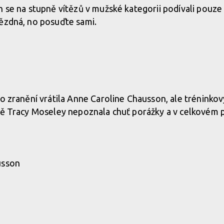
h se na stupně vítězů v mužské kategorii podívali pouze 
vězdná, no posuďte sami.
po zranění vrátila Anne Caroline Chausson, ale tréninkov
dě Tracy Moseley nepoznala chuť porážky a v celkovém 
usson