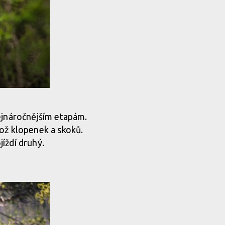
nejnáročnějším etapám.
lož klopenek a skoků.
íždí druhý.