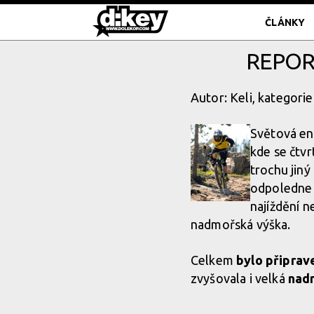
ČLÁNKY
REPOR
Autor: Keli, kategorie
Světová en
kde se čtvr
trochu jiný
odpoledne t
najíždění 
nadmořská výška.
Celkem
bylo připrav
zvyšovala i velká
nadm