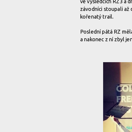
ve výsledcích RZ3 a d
závodníci stoupali až
kořenatý trail.
Poslední pátá RZ měla
a nakonec z ní zbyl j