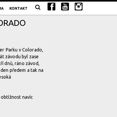
MA
KONTAKT
LORADO
er Parku v Colorado,
át závodu byl zase
tří dnů, ráno závod,
n den předem a tak na
vysoká
 obtížnost navíc