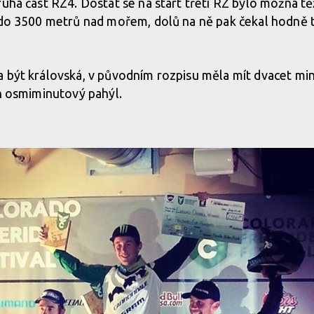
ruhá část RZ4. Dostat se na start třetí RZ bylo možná t
 do 3500 metrů nad mořem, dolů na ně pak čekal hodně te
 být královská, v původním rozpisu měla mít dvacet min
en osmiminutový pahýl.