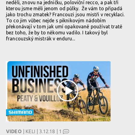
neděli, znovu na jedničku, poloviční recco, a pak tři
kterou jsme měli jenom od půlky. Že vám to připadá
jako trochu zmatek? Francouzi jsou mistři v recyklaci.
To co jim vůbec nejde s piknikovým nádobím
překonávají v tom jak umí opakovaně používat tratě
bez toho, že by to někomu vadilo. I takový byl
francouzský mistrák v enduru...
VIDEO
| KELI | 3.12.18 |
1