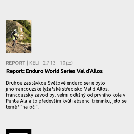
REPORT
| KELI | 2.7.13 |
10
Report: Enduro World Series Val d'Allos
Druhou zastávkou Světové enduro serie bylo
jihofrancouzské lyžařské středisko Val d'Allos,
francouzský závod byl velmi odlišný od prvního kola v
Punta Ala a to především kvůli absenci tréninku, jelo se
téměř "na oči".