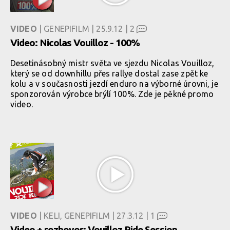
VIDEO
| GENEPIFILM | 25.9.12 |
2
Video: Nicolas Vouilloz - 100%
Desetinásobný mistr světa ve sjezdu Nicolas Vouilloz,
který se od downhillu přes rallye dostal zase zpět ke
kolu a v současnosti jezdí enduro na výborné úrovni, je
sponzorován výrobce brýlí 100%. Zde je pěkné promo
video.
VIDEO
| KELI, GENEPIFILM | 27.3.12 |
1
Video + rozhovor: Vouilloz Ride Session