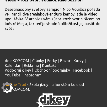
Desetinásobný světový šampion Nico Vouilloz pořádá
ve Francii dva tréninkové enduro kempy, zde je video
upoutávka. V archivu nám zůstal rozhovor s Nicem po
loňské Mega, tak teď je vhodná příležitost jej pustit do
světa.
doleKOP.COM
|
Články
|
Fotky
|
Bazar
|
Kurzy
|
Kalendář
|
Reklama
|
Kontakt
|
Podporuj d:key
|
Obchodní podmínky
|
Facebook
|
YouTube
|
Instagram
Kill the Trail
- Škola jízdy na horském kole od
doleKOP.COM.