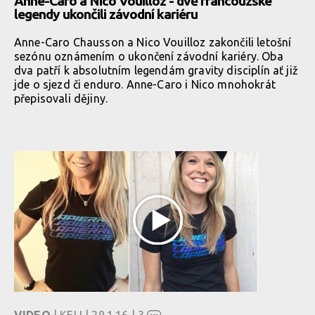
Anne-Caro a Nico Vouilloz - dvě francouzské
legendy ukončili závodní kariéru
Anne-Caro Chausson a Nico Vouilloz zakončili letošní
sezónu oznámením o ukončení závodní kariéry. Oba
dva patří k absolutním legendám gravity disciplín ať již
jde o sjezd či enduro. Anne-Caro i Nico mnohokrát
přepisovali dějiny.
VIDEO
| KELI | 29.1.16 |
3