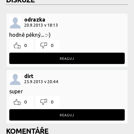
odrazka
20.9.2013 v 18:13
hodně pěkný... :-)
0
0
REAGUJ
dirt
25.9.2013 v 20:44
super
0
0
REAGUJ
KOMENTÁŘE