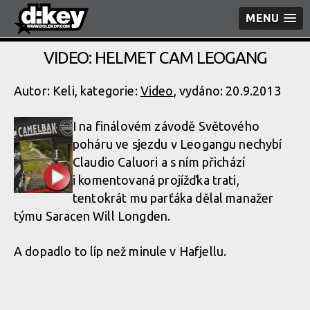
MENU
VIDEO: HELMET CAM LEOGANG
Autor: Keli, kategorie:
Video
, vydáno: 20.9.2013
I na finálovém závodě Světového
poháru ve sjezdu v Leogangu nechybí
Claudio Caluori a s ním přichází
i komentovaná projížďka trati,
tentokrát mu parťáka dělal manažer
týmu Saracen Will Longden.
A dopadlo to líp než minule v Hafjellu.