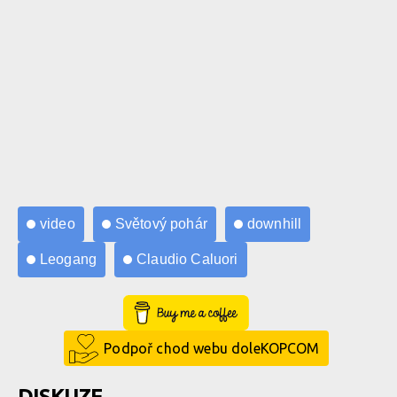
video
Světový pohár
downhill
Leogang
Claudio Caluori
Buy Me a Coffee
Podpoř chod webu doleKOPCOM
DISKUZE