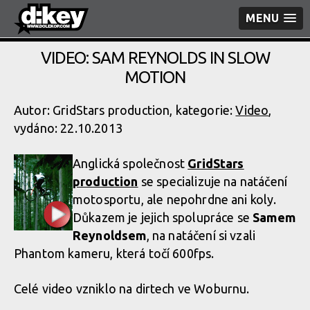
MENU
VIDEO: SAM REYNOLDS IN SLOW
MOTION
Autor: GridStars production, kategorie:
Video
,
vydáno: 22.10.2013
Anglická společnost
GridStars
production
se specializuje na natáčení
motosportu, ale nepohrdne ani koly.
Důkazem je jejich spolupráce se
Samem
Reynoldsem
, na natáčení si vzali
Phantom kameru, která točí 600fps.
Celé video vzniklo na dirtech ve Woburnu.