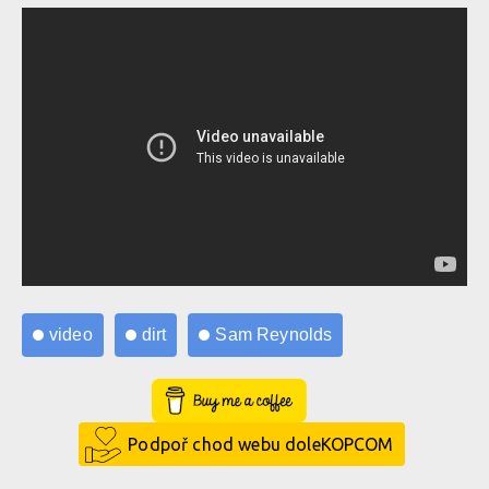
video
dirt
Sam Reynolds
Buy Me a Coffee
Podpoř chod webu doleKOPCOM