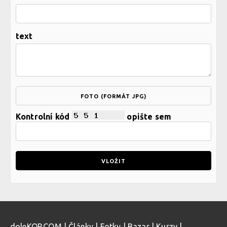
text
FOTO (FORMÁT JPG)
Kontrolní kód
opište sem
doleKOP.COM
|
Články
|
Fotky
|
Bazar
|
Kurzy
|