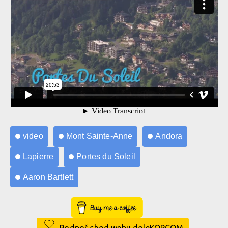
video
Mont Sainte-Anne
Andora
Lapierre
Portes du Soleil
Aaron Bartlett
Buy Me a Coffee
Podpoř chod webu doleKOPCOM