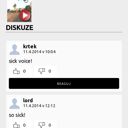
DISKUZE
krtek
11.4.2014 v 10:04
sick voice!
0
0
REAGUJ
lord
11.4.2014 v 12:12
so sick!
0
0