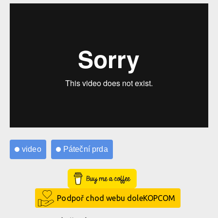
video
Páteční prda
Buy Me a Coffee
Podpoř chod webu doleKOPCOM