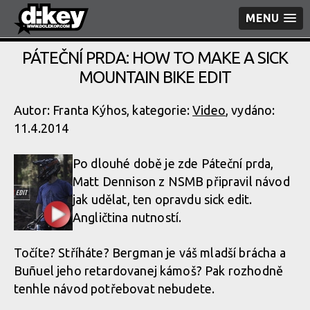
MENU
PÁTEČNÍ PRDA: HOW TO MAKE A SICK
MOUNTAIN BIKE EDIT
Autor: Franta Kýhos, kategorie:
Video
, vydáno:
11.4.2014
Po dlouhé době je zde Páteční prda,
Matt Dennison z NSMB připravil návod
jak udělat, ten opravdu sick edit.
Angličtina nutností.
Točíte? Stříháte? Bergman je váš mladší brácha a
Buñuel jeho retardovanej kámoš? Pak rozhodně
tenhle návod potřebovat nebudete.