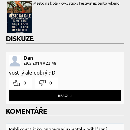
Město na kole - cyklistický festival již tento víkend
DISKUZE
Dan
29.5.2014 v 22:48
vostrý ale dobrý :-D
0
0
REAGUJ
KOMENTÁŘE
Publikovat jako anonymní uživatel -
přihlášení
,