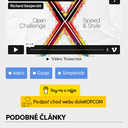
video
Gaspi
Simpleride
Buy Me a Coffee
Podpoř chod webu doleKOPCOM
PODOBNÉ ČLÁNKY