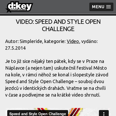
MENU
VIDEO: SPEED AND STYLE OPEN
CHALLENGE
Autor: Simpleride, kategorie:
Video
, vydáno:
27.5.2014
Je to již sice nějaký ten pátek, kdy se v Praze na
Náplavce (a nejen tam) uskutečnil festival Město
na kole, v rámci něhož se konal i slopestyle závod
Speed and Style Open Challenge – souboj dvou
jezdců v identických drahách. Vraťme se na chvíli
v čase a podívejme se na krátké video shrnutí.