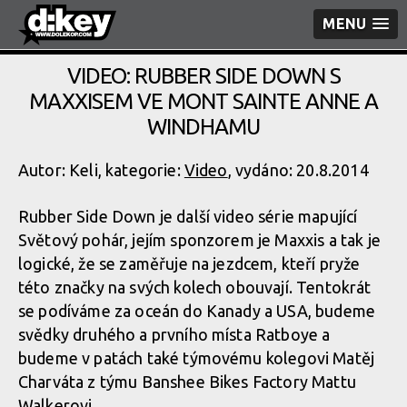
MENU
VIDEO: RUBBER SIDE DOWN S
MAXXISEM VE MONT SAINTE ANNE A
WINDHAMU
Autor: Keli, kategorie:
Video
, vydáno: 20.8.2014
Rubber Side Down je další video série mapující
Světový pohár, jejím sponzorem je Maxxis a tak je
logické, že se zaměřuje na jezdcem, kteří pryže
této značky na svých kolech obouvají. Tentokrát
se podíváme za oceán do Kanady a USA, budeme
svědky druhého a prvního místa Ratboye a
budeme v patách také týmovému kolegovi Matěj
Charváta z týmu Banshee Bikes Factory Mattu
Walkerovi.