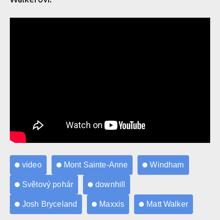
video
Mont Sainte-Anne
Windham
Světový pohár
downhill
Josh Bryceland
Maxxis
Matt Walker