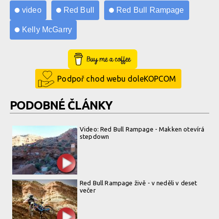
video
Red Bull
Red Bull Rampage
Kelly McGarry
Buy Me a Coffee
Podpoř chod webu doleKOPCOM
PODOBNÉ ČLÁNKY
Video: Red Bull Rampage - Makken otevírá
stepdown
Red Bull Rampage živě - v neděli v deset
večer