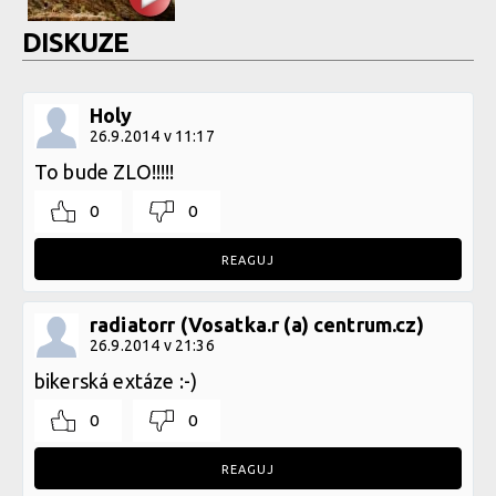
DISKUZE
Holy
26.9.2014 v 11:17
To bude ZLO!!!!!
0
0
REAGUJ
radiatorr (Vosatka.r (a) centrum.cz)
26.9.2014 v 21:36
bikerská extáze :-)
0
0
REAGUJ